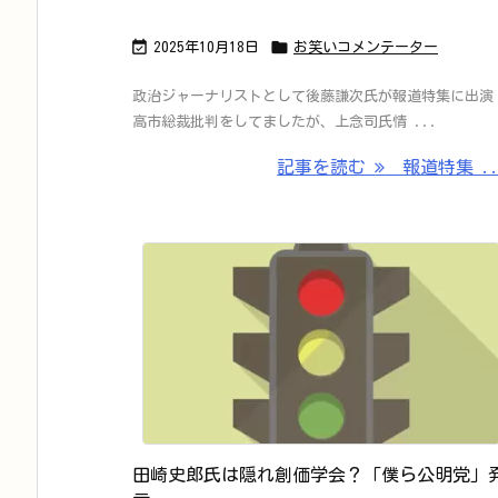


2025年10月18日
お笑いコメンテーター
政治ジャーナリストとして後藤謙次氏が報道特集に出演
高市総裁批判をしてましたが、上念司氏情 ...
記事を読む
報道特集 ..
田崎史郎氏は隠れ創価学会？「僕ら公明党」