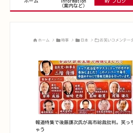
ホーム
information
My ブログ
（案内など）




ホーム
>
時事
>
日本
>
お笑いコメンテー
報道特集で後藤謙次氏が高市総裁批判。笑っ
ゃう