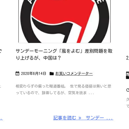
で
サンデーモーニング「風をよむ」差別問題を取
り上げるが、中国は？


2020年6月14日
お笑いコメンテーター
上
相変わらずの偏った報道番組。 生で見る価値は無いと思
っているので、録画してるが、空気を読ま ...
.
記事を読む
サンデー ...