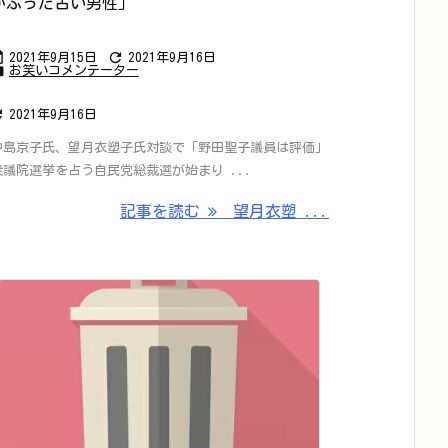
かぶった古い男性」


2021年9月15日
2021年9月16日

お笑いコメンテーター

2021年9月16日
中島京子氏、望月衣塑子氏対談で「野田聖子議員は評価」
衆議院選挙を占う自民党総裁選が始まり ...
記事を読む
望月衣塑 ...