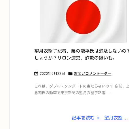
望月衣塑子記者、弟の龍平氏は追及しないの
しょうか？サロン運営、詐欺の疑いも。


2020年6月22日
お笑いコメンテーター
これは、ダブルスタンダードに当たらないの？ 以前、
念司氏の動画で東京新聞の望月衣塑子記者 ...
記事を読む
望月衣塑 ..