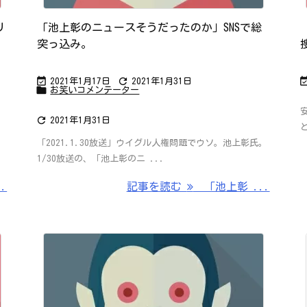
リ
「池上彰のニュースそうだったのか」SNSで総
突っ込み。


2021年1月17日
2021年1月31日

お笑いコメンテーター

2021年1月31日
と
「2021.1.30放送」ウイグル人権問題でウソ。池上彰氏。
1/30放送の、「池上彰のニ ...
.
記事を読む
「池上彰 ...