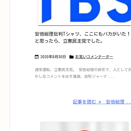
安倍総理批判Tシャツ、ここにもバカがいた！
と思ったら、立憲民主党でした。


2020年8月30日
お笑いコメンテーター
通常運転、立憲民主党。 安倍総理の辞任で、人として
かしなコメントを出す議員、自称ジャーナ ...
記事を読む
安倍総理 ..