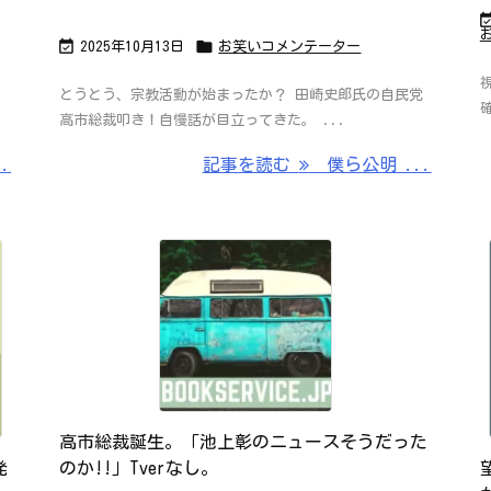


2025年10月13日
お笑いコメンテーター
とうとう、宗教活動が始まったか？ 田崎史郎氏の自民党
高市総裁叩き！自慢話が目立ってきた。 ...
.
記事を読む
僕ら公明 ...
高市総裁誕生。「池上彰のニュースそうだった
発
のか!!」Tverなし。