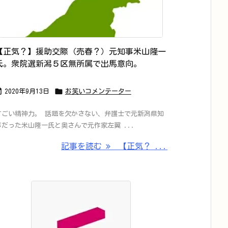
【正気？】援助交際（売春？）元知事米山隆一
氏。衆院選新潟５区無所属で出馬意向。


2020年9月13日
お笑いコメンテーター
すごい精神力。 話題を欠かさない、弁護士で元新潟県知
事だった米山隆一氏と奥さんで元作家左翼 ...
記事を読む
【正気？ ...