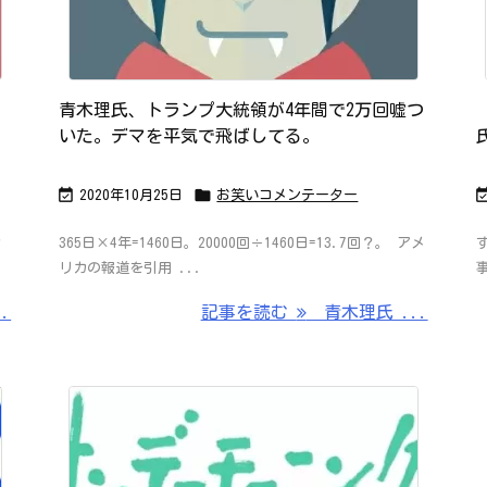
青木理氏、トランプ大統領が4年間で2万回嘘つ
いた。デマを平気で飛ばしてる。


2020年10月25日
お笑いコメンテーター
ィ
365日×4年=1460日。20000回÷1460日=13.7回？。 アメ
リカの報道を引用 ...
.
記事を読む
青木理氏 ...