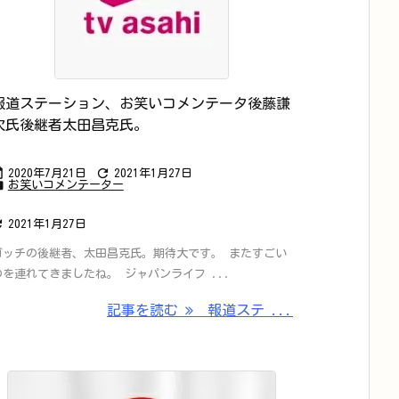
報道ステーション、お笑いコメンテータ後藤謙
次氏後継者太田昌克氏。


2020年7月21日
2021年1月27日

お笑いコメンテーター

2021年1月27日
ゴッチの後継者、太田昌克氏。期待大です。 またすごい
のを連れてきましたね。 ジャパンライフ ...
記事を読む
報道ステ ...