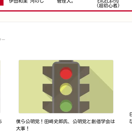
伊田和楽 河のじ
管理人。
EXCEL&ﾏｸﾛ
(超初心者)
ター
ち
僕ら公明党！田崎史郎氏、公明党と創価学会は
大事！