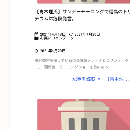
【青木理氏】サンデーモーニングで福島のト
チウムは危険発言。


2021年4月18日
2021年4月20日

お笑いコメンテーター

2021年4月20日
風評被害を煽っているのは左翼メディアとコメンテータ
ー。 羽鳥慎一モーニングショーを首になっ ...
記事を読む
【青木理 ..