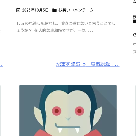


2025年10月5日
お笑いコメンテーター
Tverの見逃し配信なし。爪痕は残せないと言うことでし
ょうか？ 個人的な違和感ですが、一気 ...
係
.
記事を読む
高市総裁 ...