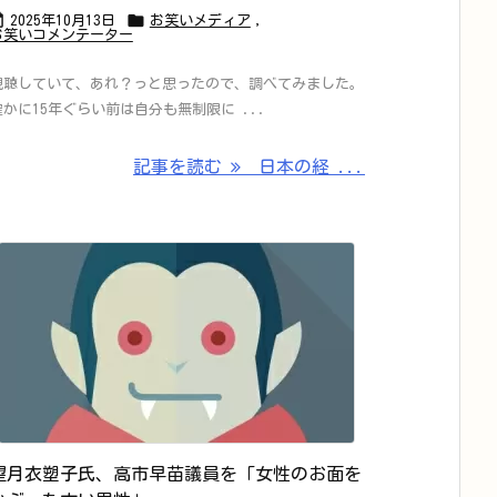


2025年10月13日
お笑いメディア
,
お笑いコメンテーター
視聴していて、あれ？っと思ったので、調べてみました。
確かに15年ぐらい前は自分も無制限に ...
記事を読む
日本の経 ...
望月衣塑子氏、高市早苗議員を「女性のお面を