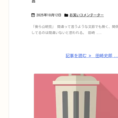
言


2025年10月12日
お笑いコメンテーター
「僕ら公明党」 間違って言うような文節でも無く、関
してるのは間違いないと思われる。 田崎 ...
記事を読む
田崎史郎 ..