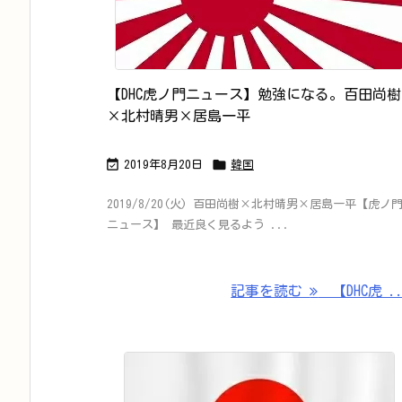
【DHC虎ノ門ニュース】勉強になる。百田尚樹
×北村晴男×居島一平


2019年8月20日
韓国
2019/8/20(火) 百田尚樹×北村晴男×居島一平【虎ノ
ニュース】 最近良く見るよう ...
記事を読む
【DHC虎 ..