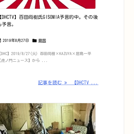
【DHCTV】百田尚樹氏GISOMIA予言的中。その後
も予言。


2019年8月27日
韓国
DHC】2019/8/27(火) 百田尚樹×KAZUYA×居島一平
【虎ノ門ニュース】から ...
記事を読む
【DHCTV ...