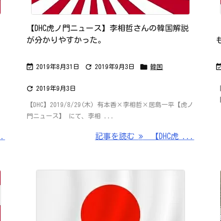
【DHC虎ノ門ニュース】李相哲さんの韓国解説
が分かりやすかった。



2019年8月31日
2019年9月3日
韓国

2019年9月3日
【
【DHC】2019/8/29(木) 有本香×李相哲×居島一平【虎ノ
門ニュース】 にて、李相 ...
.
記事を読む
【DHC虎 ...