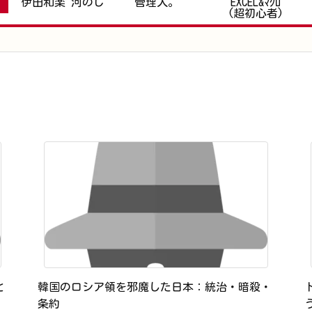
伊田和楽 河のじ
管理人。
EXCEL&ﾏｸﾛ
(超初心者)
と
韓国のロシア領を邪魔した日本：統治・暗殺・
条約