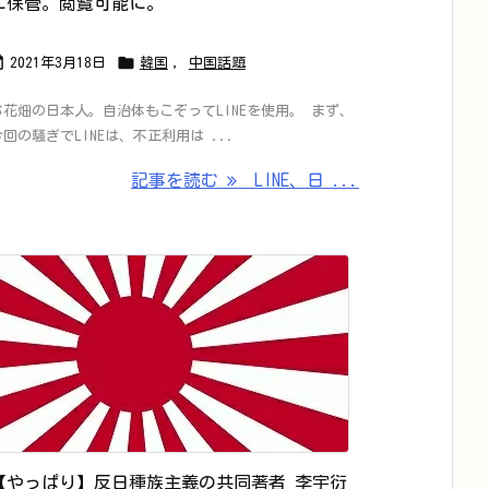
に保管。閲覧可能に。


2021年3月18日
韓国
,
中国話題
お花畑の日本人。自治体もこぞってLINEを使用。 まず、
今回の騒ぎでLINEは、不正利用は ...
記事を読む
LINE、日 ...
【やっぱり】反日種族主義の共同著者 李宇衍