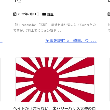
１位


2022年7月11日
韓国
「R」recession（不況） 最近あまり気にしてなかったの
ですが、7月上旬にウォン安ド ...
.
記事を読む
韓国、ウ ...
」
ヘイトが止まらない。米ハリーハリス大使の口