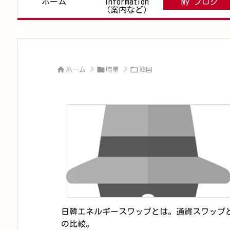
ホーム
information
My ブログ
（案内など）



ホーム
>
時事
>
韓国
日韓エネルギースワップとは。通貨スワップ
の比較。