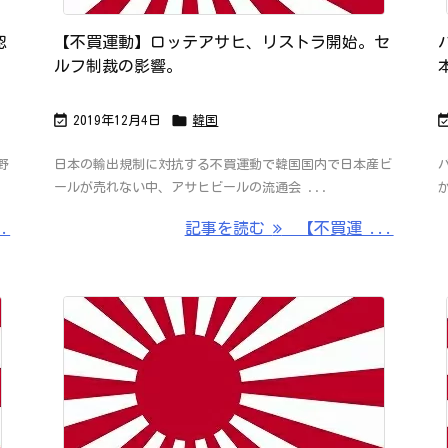
認
【不買運動】ロッテアサヒ、リストラ開始。セ
ルフ制裁の影響。


2019年12月4日
韓国
野
日本の輸出規制に対抗する不買運動で韓国国内で日本産ビ
ールが売れない中、アサヒビールの流通会 ...
.
記事を読む
【不買運 ...