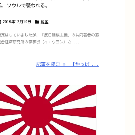
氏、ソウルで襲われる。


2019年12月19日
韓国
想定はしていましたが、「反日種族主義」の共同著者の落
星台経済研究所の李宇衍（イ・ウヨン）さ ...
記事を読む
【やっぱ ...