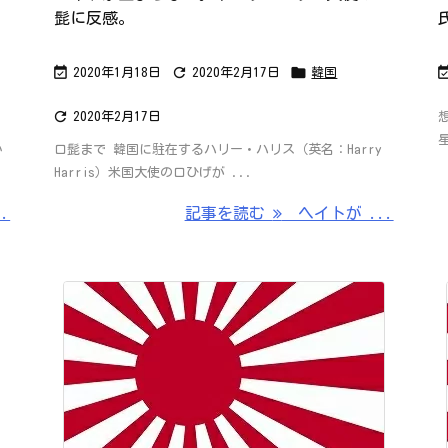
髭に反感。



2020年1月18日
2020年2月17日
韓国

2020年2月17日
か
口髭まで 韓国に駐在するハリー・ハリス（英名：Harry
Harris）米国大使の口ひげが ...
.
記事を読む
ヘイトが ...