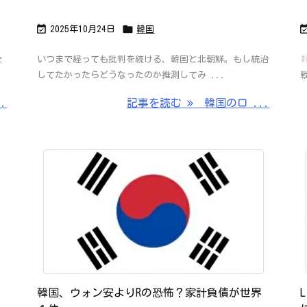


2025年10月24日
韓国
全
いつまで経っても批判を続ける、韓国と北朝鮮。もし統治
してたかったらどうなったのか推測してみ ...
.
記事を読む
韓国のロ ...
韓国、ウォン安よりRの恐怖？家計負債が世界