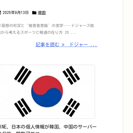


2025年9月13日
韓国
疑惑の判定と“被害者意識”の美学──ドジャース敗
戦から考えるスポーツと報道の在り方 20 ...
記事を読む
ドジャー ...
LINE、日本の個人情報が韓国、中国のサーバー