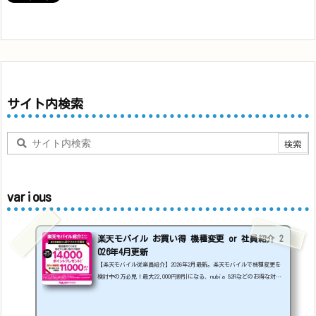
サイト内検索
various
楽天モバイル お買い得 機種変更 or 社員紹介 2
026年4月更新
【楽天モバイル従業員紹介】2026年2月最新。楽天モバイルで機種変更を
検討中の方必見！最大22,000円割引になる、nubia S2Rなどのお得な対象
機種を紹介します。
22000円引き機種、続々登場！
OPPO A5
5G
#1円
追加（2026/3）
nubia S2R (ZTE)
1円
S
amsung Galaxy A25 5G
1円
OPPO A3 5G
1円