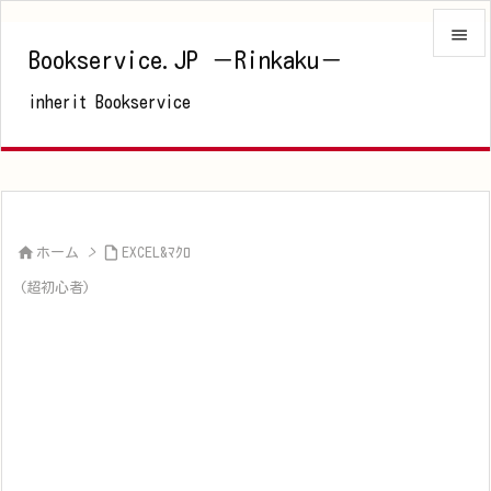

Bookservice.JP －Rinkaku－

inherit Bookservice
メニュ

サイド

前へ



ホーム
>
EXCEL&ﾏｸﾛ
次へ
(超初心者)

検索