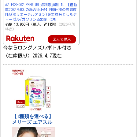
AZ FCR-062 PREMIUM 燃料添加剤 1L 【自動
車20から60Lの場合5回分】PRO仕様の高濃度
PEA(ポリエーテルアミン)を主成分としたデ
ィーゼル/ガソリン添加剤 にも
価格：3,960円（税込、送料別)
(2026/4/8
時点)
楽天で購入
今ならロングノズルボトル付き
（在庫限り）2026.4.7現在