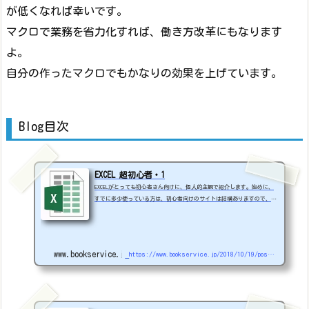
が低くなれば幸いです。
マクロで業務を省力化すれば、働き方改革にもなります
よ。
自分の作ったマクロでもかなりの効果を上げています。
Blog目次
EXCEL 超初心者・1
EXCELがとっても初心者さん向けに、個人的主観で紹介します。始めに、
すでに多少使っている方は、初心者向けのサイトは結構ありますので、そ
ちらの方が勉強になると思いますのでご了承ください。自分がEXCELを使
い始めたときに、もやもやした経験を参考に紹介します。Excel4.0...聞
いたことあまりないですよね、Windows3.1が出た頃のバージョンですが、
自分の初めてふれたEXCELです。※おっさんです。（＾＾；）まずEXCELっ
www.bookservice.jp
https://www.bookservice.jp/2018/10/19/post-2405
てなんだか分かります？こっからはじめます。マイクロソフトの表計算ソ
フトですよね。パソコンにできるファイル...