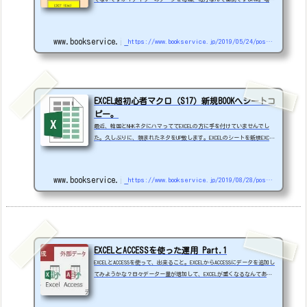
によっては100個ぐらいあったりしたら間違いのもとになります。数個な
ら大した手間でもないし、CSVならコマンドプロンプトの「TYPE」コマンド
でできたりするのですが、EXCELは手動で切り貼りが必要です。実は、社
www.bookservice.jp
https://www.bookservice.jp/2019/05/24/post-4539
内で要望があり、作ったので、それを参考にサンプルを作成しましたSAMP
LE16.zip※Cドライブ直下に解凍してください。KANRIシートで基本ホルダ
は変更できます。※ダウンロードする際は...
EXCEL超初心者マクロ（S17）新規BOOKへシートコ
ピー。
最近、韓国とNHKネタにハマっててEXCELの方に手を付けていませんでし
た。久しぶりに、頼まれたネタをUP致します。EXCELのシートを新規EXCEL
にコピーして保存するマクロです。SAMPLE17.zip※ウイルスチェックして
ください（習慣付けましょう）STARTシートのカメラのアイコンをクリック
してください。単純コピーです。応用すると連続でできたりもします。DAT
www.bookservice.jp
https://www.bookservice.jp/2019/08/28/post-6030
Aシートを新規EXCELにコピーして保存します。 Dim OUTPUT_BOOK As Strin
g Dim INPUT_BOOK As String MSG_FLG = MsgBox(" COPY OK？ ", vbYesN
o) If MSG_...
EXCELとACCESSを使った運用 Part.1
EXCELとACCESSを使って、出来ること。EXCELからACCESSにデータを追加し
てみようかな？日々データー量が増加して、EXCELが重くなるなんてあり
ませんか？100万件以内ならそれでも...と思いますが、それを超えだすと
厳しくなってきます。Excelは1シートに100万件までです。※2003以前は