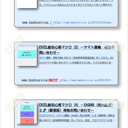
EXCELファイル取込みとタイトル付けしてますが、手で実行するコピーで
す。マスタexcelを取込んだりするときにマクロ化しておくと便利です。
サンプルを作ってみましたので参考にしてください。メインEXCEL： Sam
ple_2.xlsm取込むEXCEL： Sample_2e.xlsx赤字を変更してください青
字は、変数ですので宣言を忘れないでください。※標準モジュールのmudul
www.bookservice.jp
https://www.bookservice.jp/2018/03/29/post-551
e1の上のほう、Option Explicitに書きます。前のブログで\簡単に説明し
ています。 MSG_FLG = MsgBox("SAMPLE2.xlsx → myEXCEL 取込" & vbCr
Lf & " 実行ＯＫ...
EXCEL超初心者マクロ（3）－ヤマト運輸 荷物お
問い合わせ－
ヤマト運輸 荷物お問い合わせ（宅急便番号調査追跡）作ってみた。202
2/4/5ヤマトの問い合わせページが刷新されたため、マクロを修正しまし
た。伝票番号が分からないのでほとんど動作確認はしてません。また、IE
がEdgeにかわるアナウンスが出ているので、短命かもしれません。メイン
EXCEL：Sample_3.xlsmSample_YAMATO20220405HP SAGAWA、JP 版クロネコ
www.bookservice.jp
https://www.bookservice.jp/2018/05/10/post-725
1 Pocket
ヤマトの宅急便でおなじみのヤマト運輸の荷物お問い合わせをexcelで作
ってみました。数件程度でしたら調べるのはたいして手間ではないと思い
ますが、大量の番号を検索するのに使...
EXCEL超初心者マクロ（4）－SAGAWA（佐川急便）
とJP（郵便局）荷物お問い合わせ－
クロネコヤマト（ヤマト運輸）SAGAWA（佐川急便）とJP（郵便局）荷物お
問い合わせ（宅急便番号調査）作ってみた。前回、クロネコヤマトの宅急
便でおなじみのヤマト運輸の荷物お問い合わせをexcelで作ってみました