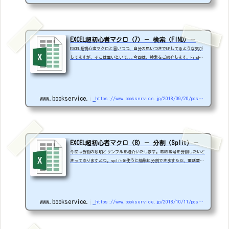
celでCSVをダイレクトでオープンして、それをコピペすればそのまま取込
めます。Sample_6V10.xlsm MSG_FLG =...
EXCEL超初心者マクロ（7）－ 検索（FIND）－
EXCEL超初心者マクロと言いつつ、自分の思いつきでUPしてるような気が
してますが、そこは置いといて...今回は、検索をご紹介します。Findを
使うのですが例は、【球団名】が入っているシートから、【選手名と球団
名】が入っているシートを検索して、その【球団名】とマッチした数をカ
ウントします。ついでに、1回でも検索されたら○マークを【選手名と球
団名】に入れます。完全一致ではなく、部分一致を使います。※マスタ検
www.bookservice.jp
https://www.bookservice.jp/2018/09/20/post-2105
索などは、【選手名と球団名】から【球団名】を完全一致で検索してデー
タを抽出するのが一般的です。サンプルです...
EXCEL超初心者マクロ（8）－ 分割（Split）－
今回は分割の説明とサンプルを紹介いたします。電話番号を分割したいと
きってありますよね。splitを使うと簡単に分割できますただ、電話番号
のように、同じ場所にハイフンが入ってるデータは簡単ですが、数が違う
場合は少し工夫が必要です。Sample_10V1.xlsm1.電話番号分割※出力先を
文字列にしておきましょう。マクロでやってもいいですね。2.最終の文字
& 分割A>B>C>D>E>F>GA>B>C>D>E>FA>B>C>D>EA>B>C>DA>B>CA>BA1.電話番号
www.bookservice.jp
https://www.bookservice.jp/2018/10/11/post-2284
分割Dim set_data01 As ObjectDim VWOR...