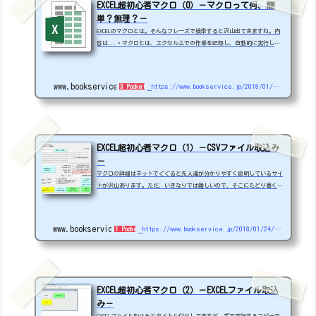
EXCEL超初心者マクロ（0）－マクロって何、簡
単？無理？－
EXCELのマクロとは。そんなフレーズで検索すると沢山出てきますね。内
容は...・マクロとは、エクセル上での作業を記録し、自動的に実行して
くれる機能です。・一連の作業がボタンひとつで終わるため、時間を短縮
することができ、記録の段階で間違えない限り、ミスをすることなく連続
して同じ作業が実行できます。・マクロとはマイクロソフトのエクセルに
www.bookservice.jp
https://www.bookservice.jp/2018/01/23/post-790
3 Pockets
標準装備されている、複数の手順を記憶して、自動的に実行させる機能の
ことを言います。・マクロはVBAを使って作成したプログラムのことで
す。....じっくり読めば分かると思いますが...
EXCEL超初心者マクロ（1）－CSVファイル取込み
－
マクロの詳細はネットでぐぐると先人達が分かりやすく説明しているサイ
トが沢山あります。ただ、いきなりでは難しいので、そこにたどり着くま
で力になれたらと思います。－office2016ベースに説明致します。－最初
に、VBE(Visual Basic Editor)を起動します。マクロを書くところです
ね。起動する前に、いろいろな起動方法があるのですが取り急ぎオーソド
www.bookservice.jp
https://www.bookservice.jp/2018/01/24/excel_macro001
1 Pocket
ックスな方法で行きます。開発タブが上のリボン（※絵がいっぱい書いて
あるところ）をクリック。※無かったら以下方法で出してください。Offic
e アプリケーションで タブを表示する方...
EXCEL超初心者マクロ（2）－EXCELファイル取込
み－