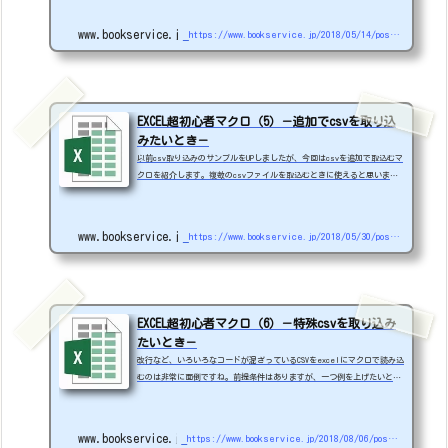
が、佐川急便と郵便局も作ってみました。【背景】個人のかたは、1件ず
つの宅急便伝票番号検索しますよね。会社で荷物を発送している場合、ま
www.bookservice.jp
https://www.bookservice.jp/2018/05/14/post-752
とめて大量に検索したいことってありませんか？B2クラウドとかで出荷し
ていると、ある程度の追跡ができるのですが、ちょっと使いづらいです。
自分も以前、メール便（今はDM便）1000...
EXCEL超初心者マクロ（5）－追加でcsvを取り込
みたいとき－
以前csv取り込みのサンプルをUPしましたが、今回はcsvを追加で取込むマ
クロを紹介します。複数のcsvファイルを取込むときに使えると思いま
す。取込む位置を決めて、そこに追加していくやりかたです。【条件】基
準項目は必ず存在する。Sample_5.xlsm以下マクロの内容です。MSG_FLG =
MsgBox("サンプルファイル" &amp; vbCrLf &amp; "★追加 取込み処理実
www.bookservice.jp
https://www.bookservice.jp/2018/05/30/post-900
行ＯＫ？", vbYesNo)If MSG_FLG = vbNo Then Exit SubEnd IfConst cnsT
ITLE = "○SAMPLEデータ、取込み処理"Const cnsFILTER = "SAMPLE...
EXCEL超初心者マクロ（6）－特殊csvを取り込み
たいとき－
改行など、いろいろなコードが混ざっているCSVをexcelにマクロで読み込
むのは非常に面倒ですね。前提条件はありますが、一つ例を上げたいと思
います。前提条件：・CSVを直接EXCELで開くと必要な形で開ける。・前ゼ
ロが消えても問題ない。※会社の社内ツールや、DBから抽出されたデータ
は、ダイレクトにEXCELで開くと問題はないが、excelで取込む（CSV）と
www.bookservice.jp
https://www.bookservice.jp/2018/08/06/post-1632
改行やカンマの文字が弊害でデータがうまく取れないことがあります。ex