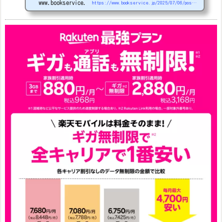
www.bookservice.jp
https://www.bookservice.jp/2025/07/06/post-48181
arrows We2
1円
arrows We2 Plus
#1円
値
下げ（2026/3/3）
AQUOS sense9
33,900円
Phone (3a) 128GB
24,900～(値下げ)
※iphoneは楽天モバイルサイトからご...