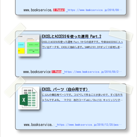
もっと少ないです。解決策はいろいろあると思うのですが、今回、Access
にデータを溜めておき、必要なときに抽出して使う方法を簡単に説明した
www.bookservice.jp
https://www.bookservice.jp/2018/09/11/2004
2 Pockets
いと思います。細かいところは、ググれば先人たちの説明がネットにあふ
れていますのでそちらを...（＾＾）イメ...
EXCELとACCESSを使った運用 Part.2
EXCELとACCESSを使った運用 Part.1からの続きです。今回はACCESSに入っ
ているデータを、EXCELに抽出します。SAMPLE101.ZIPざっくり説明しま
す。Accessはデータベース管理システムのソフトウェアです。容量等に制
限があり、あまり大きなデータは向きません。一件のデータの大きさにも
よりますが、数百万件程度ぐらいなら大丈夫だと思います。以下の例は、
AccessへSQLを使用して、EXCEL側へ対象日付のデータを抽出するEXCELマ
www.bookservice.jp
https://www.bookservice.jp/2018/09/21/post-2123
1 Pocket
クロです。そのまま抽出と、集計して抽出するマクロを掲載しています。
SQLってなんぞな？って方もいらっしゃい...
EXCEL パーツ（自分用です）
じぶんの備忘用ページです。コピペして作ることが多いので、すぐ忘れち
ゃうんですよね。 マクロ 改行コードvbCr／Chr(13) キャリッジリター
ンvbLf／Chr(10) ラインフィードvbCrLf／Chr(13) + Chr(10) 上記の組
み合わせ8桁のテキストを日付形式にフォーマットWORK01 = Format(set_d
ata01.Offset(0, 0).Value, "@@@@/@@/@@")他のEXCELを指定したシート
に貼り付けるmySheetName001 = "ExcelPaste" '### 貼り付けるシート名
www.bookservice.jp
https://www.bookservice.jp/2018/12/20/post-2872
MSG_FLG = MsgBox(mySheetName001 & ".xlsx → 取込" & vbCr...