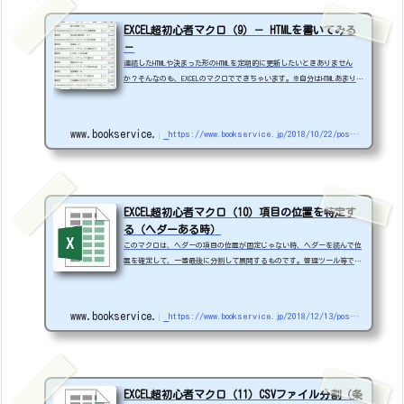
EXCEL超初心者マクロ（9）－ HTMLを書いてみる
－
連続したHTMLや決まった形のHTMLを定期的に更新したいときありません
か？そんなのも、EXCELのマクロでできちゃいます。※自分はHTMLあまり強
くないので細かい突込みはご勘弁下さい。サンプル:Sample_11V1.xlsm例
として、こんな依頼がきたとします。商品一覧の、商品コード、商品名、
価格、リンク、etcを100件分、HTML形式で作成してください。形式はテー
www.bookservice.jp
https://www.bookservice.jp/2018/10/22/post-2412
ブルで...スパンは、週1回でお願いします。手馴れた人や、簡単な構造だ
ったら、EXCELの機能や、エディター等でできちゃうんですが、慣れない
人にはちょっとつらいですね。当然作成す...
EXCEL超初心者マクロ（10）項目の位置を特定す
る（ヘダーある時）
このマクロは、ヘダーの項目の位置が固定じゃない時、ヘダーを読んで位
置を確定して、一番最後に分割して展開するものです。管理ツール等で抽
出する際に変わってしまう事があると要望にあったので作成しました。分
割は、数が固定ではないため、SplitとUBoundを使ってコントロールして
います。※各項目の宣言は、module1の上のほう、Option Explicitに書い
www.bookservice.jp
https://www.bookservice.jp/2018/12/13/post-2807
てます。Public xxxxxx as Long 等SAMPLE12.zip MSG_FLG = MsgBox("
処理コード分割実行ＯＫ？ ", vbYesNo) If MSG_FLG = vbNo Then Exit S
ub End If m...
EXCEL超初心者マクロ（11）CSVファイル分割（条