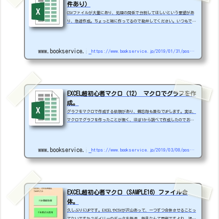
件あり）
CSVファイルが大量にあり、処理の関係で分割してほしいという要望があ
り、急遽作成。ちょっと雑に作ってるので勘弁してください。いつもです
けどね。条件KANRIシートのB1に取り込むCSVのフォルダを入れてくださ
い。CSVに改行等が入っていいない。CSVは文字列で取り込む（分割のみが
目的な為）件数と、作成ファイル数を指定出来ます。簡易版として作った
www.bookservice.jp
https://www.bookservice.jp/2019/01/31/post-3701
ので、出力の際一件ずつ保存ダイアログで止まります。SAMPLE13.zipDim O
UTFILEDim recheadDim recout mySheetName001 = "INCSV" ' ***処理確認
*** M...
EXCEL超初心者マクロ（12） マクロでグラフを作
成。
グラフをマクロで作成する依頼があり、備忘録も兼ねてUPします。実は、
マクロでグラフを作ったことが無く、ほぼ1から調べて作成したのでおか
しな部分もあるかもしれないので、ご勘弁を。結構手こずりました。マク
ロの記録をベースにして、賢人たちのサイトをググりながら作成したので
すが、なかなか思いどうりにならない。最終的には、できたのだが、いく
www.bookservice.jp
https://www.bookservice.jp/2019/03/08/post-3916
つか疑問が残ったままの着地で、むずかゆい感じがします。実は、うまく
マクロが動いても、繰り返すと出来上がりが変わったり、元データーの内
容でも影響があった。想像だが、グラフ...
EXCEL超初心者マクロ（SAMPLE16）ファイル合
体。
久しぶりにUPです。EXCELやCSVが沢山あって、一つずつ合体させることっ
てないですか？デイリーのデータを毎週、毎月なんて面倒ですよね。場合