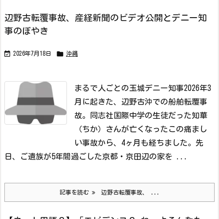
辺野古転覆事故、産経新聞のビデオ公開とデニー知
事のぼやき


2026年7月18日
沖縄
まるで人ごとの玉城デニー知事
2026年3
月に起きた、辺野古沖での船舶転覆事
故。同志社国際中学の生徒だった知華
（ちか）さんが亡くなったこの痛まし
い事故から、4ヶ月も経ちました。
先
日、ご遺族が5年間過ごした京都・京田辺の家を ...
記事を読む
辺野古転覆事故、 ...