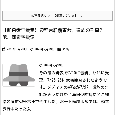
記事を読む
【愛車レグナム】 ...
【即日家宅捜索】辺野古転覆事故。遺族の刑事告
訴、即家宅捜索



2026年7月28日
2026年7月29日
沖縄

2026年7月29日
その後の発表で7/10に告訴、7/13に受
理、7/25.26に家宅捜査されたようで
す。メディアの報道が7/27。
遺族の告
訴がきっかけか？海保の同調か？
沖縄
県名護市辺野古沖で発生した、ボート転覆事故では、修学
旅行中だった女 ...