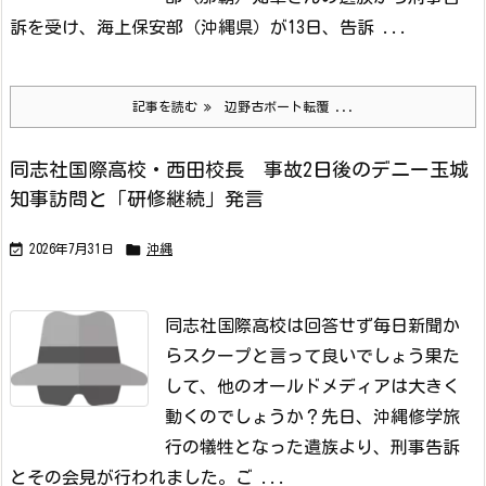
訴を受け、海上保安部（沖縄県）が13日、告訴 ...
記事を読む
辺野古ボート転覆 ...
同志社国際高校・西田校長 事故2日後のデニー玉城
知事訪問と「研修継続」発言


2026年7月31日
沖縄
同志社国際高校は回答せず
毎日新聞か
らスクープと言って良いでしょう
果た
して、他のオールドメディアは大きく
動くのでしょうか？
先日、沖縄修学旅
行の犠牲となった遺族より、刑事告訴
とその会見が行われました。
ご ...