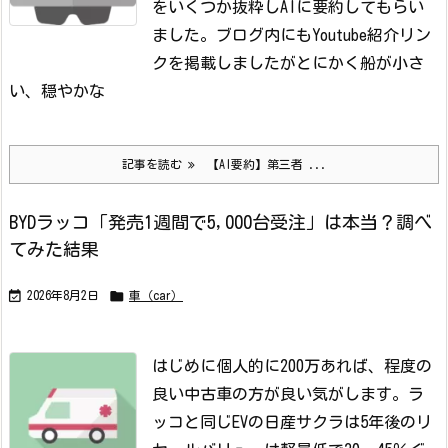
をいくつか抜粋しAIに要約してもらい
ました。
ブログ内にもYoutube紹介リン
クを掲載しましたが
とにかく船が小さ
い、穏やかな
記事を読む
【AI要約】第三者 ...
BYDラッコ「発売1週間で5,000台受注」は本当？調べ
てみた結果


2026年8月2日
車（car）
はじめに
個人的に200万あれば、程度の
良い中古車の方が良い気がします。ラ
ッコと同じEVの日産サクラは5年後のリ