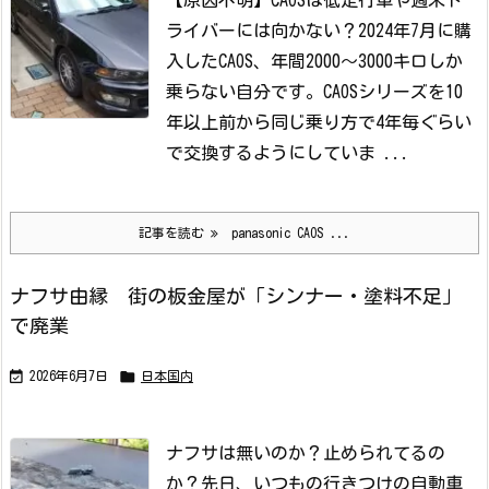
【原因不明】CAOSは低走行車や週末ド
ライバーには向かない？
2024年7月に購
入したCAOS、年間2000～3000キロしか
乗らない自分です。
CAOSシリーズを10
年以上前から同じ乗り方で4年毎ぐらい
で交換するようにしていま ...
記事を読む
panasonic CAOS ...
ナフサ由縁 街の板金屋が「シンナー・塗料不足」
で廃業


2026年6月7日
日本国内
ナフサは無いのか？止められてるの
か？
先日、いつもの行きつけの自動車