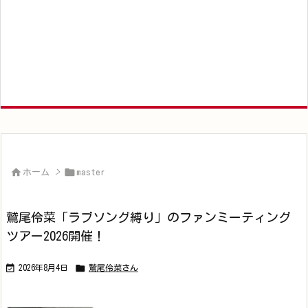


ホーム
>
master
鷲尾伶菜「ラブソング縛り」のファンミーティング
ツアー2026開催！


2026年8月4日
鷲尾伶菜さん