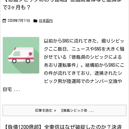
で3ヶ月も？


2026年7月11日
日本国内
以前からSNSに流れてきた、煽りシビッ
ク
ここ数日、ニュースやSNSを大きく騒
がせている「徳島県のシビックによる
あおり運転事件」。
結構前からSNSにこ
の件が流れてきており、逮捕されたシ
ビック男が陸運局でのナンバー交換や
自宅 ...
記事を読む
【徳島シビックあ ...
【負債1200億超】全東信はなぜ破綻したのか？決済