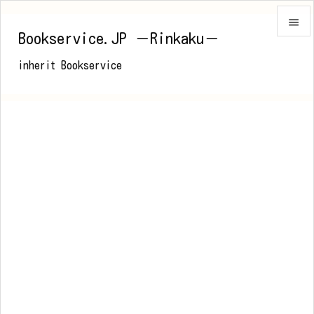

Bookservice.JP －Rinkaku－

inherit Bookservice
メニュ

前へ

次へ

検索