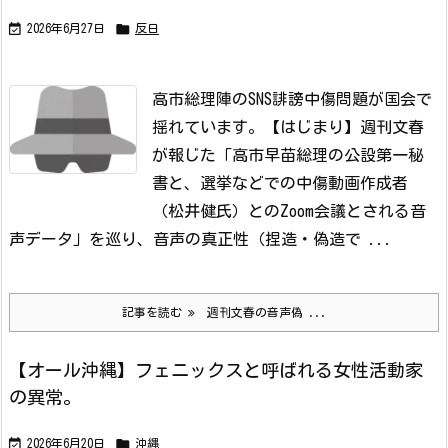


2026年6月27日
反日
高市総理陣のSNS誹謗中傷問題が国会で
揺れています。
【はじまり】週刊文春
が報じた「高市早苗総理の公設第一秘
書と、選挙などでの中傷動画作成者
（松井健氏）とのZoom会議とされる音
声データ」を巡り、音声の真正性（捏造・偽造で ...
記事を読む
週刊文春の音声偽 ...
【オール沖縄】フェニックスと呼ばれる女性活動家
の異常。


2026年6月20日
沖縄