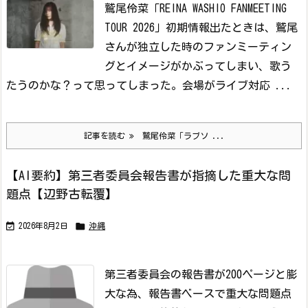
鷲尾伶菜「REINA WASHIO FANMEETING
TOUR 2026」
初期情報出たときは、鷲尾
さんが独立した時のファンミーティン
グとイメージがかぶってしまい、歌う
たうのかな？って思ってしまった。
会場がライブ対応 ...
記事を読む
鷲尾伶菜「ラブソ ...
【AI要約】第三者委員会報告書が指摘した重大な問
題点【辺野古転覆】


2026年8月2日
沖縄
第三者委員会の報告書が200ページと膨
大な為、報告書ベースで重大な問題点