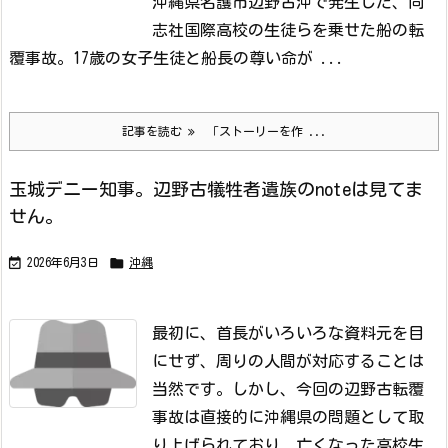
沖縄県名護市辺野古沖で発生した、同
志社国際高校の生徒らを乗せた船の転
覆事故。17歳の女子生徒と船長の尊い命が ...
記事を読む
「ストーリーを作 ...
玉城デニー知事。辺野古犠牲者遺族のnoteは見てま
せん。


2026年6月3日
沖縄
最初に、首長がいろいろな資料元を目
にせず、周りの人間が対応することは
当然です。
しかし、今回の辺野古転覆
事故は直接的に沖縄県の問題として取
り上げられており、亡くなった高校生