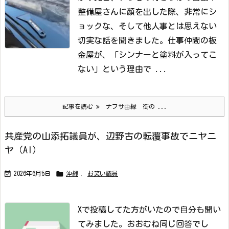
整備屋さんに顔を出した際、非常にシ
ョックな、そして他人事とは思えない
切実な話を聞きました。
仕事仲間の板
金屋が、「シンナーと塗料が入ってこ
ない」という理由で ...
記事を読む
ナフサ由縁 街の ...
共産党の山添拓議員が、辺野古の転覆事故でニヤニ
ヤ（AI）


2026年6月5日
沖縄
,
お笑い議員
Xで投稿してた方がいたので自分も聞い
てみました。おおむね同じ回答でし