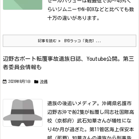
セールバリューは軽最低で30～45％ぐ
らいジムニーやN-BOXなどと比べても数
十万の違いがあります。
記事を読む
BYDラッコ「発売1 ...
辺野古ボート転覆事故遺族日誌、Youtube公開。第三
者委員会情報も


2026年8月1日
沖縄
遺族の後追いメディア。
沖縄県名護市
辺野古沖で船2隻が転覆し同志社国際高
校（京都府）武石知華さんが犠牲にな
り4か月が過ぎた。
第11管区海上保安本
部（那覇）知華さんの遺族から刑事告