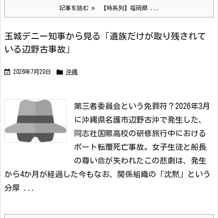
記事を読む
【時系列】福岡県 ...
玉城デニー知事から見る「遺族だけが取り残されて
いる辺野古事故」


2026年7月20日
沖縄
第三者委員会という免罪符？
2026年3月
に沖縄県名護市辺野古沖で発生した、
同志社国際高校の研修旅行中における
ボート転覆死亡事故。女子生徒と船長
の尊い命が失われたこの悲劇は、発生
から4か月が経過した今もなお、関係組織の「沈黙」という
分厚 ...