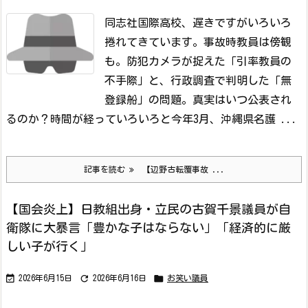
同志社国際高校、遅きですがいろいろ
捲れてきています。
事故時教員は傍観
も。防犯カメラが捉えた「引率教員の
不手際」と、行政調査で判明した「無
登録船」の問題。真実はいつ公表され
るのか？
時間が経っていろいろと
今年3月、沖縄県名護 ...
記事を読む
【辺野古転覆事故 ...
【国会炎上】日教組出身・立民の古賀千景議員が自
衛隊に大暴言「豊かな子はならない」「経済的に厳
しい子が行く」



2026年6月15日
2026年6月16日
お笑い議員