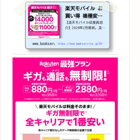
楽天モバイル お
買い得 機種変更
【楽天モバイル従業員紹
or 社員紹介 2026
介】2026年2月最新。楽天
年4月更新
モバイルで機種変更を検討
中の方必見！最大22,000
www.bookservice.jp
円割引になる、nubia S2
https://www.bookservice.jp/2025/07/06/post-48181
Rなどのお得な対象機種を
紹介します。
22000
円引き機種、続々登場！
OPPO A5 5G
#1
円
追加（2026/3）
nubia S2R (ZTE)
1円
Samsung
Galaxy A25 5G
1
円
OPPO A3 5G
1円
arrow
s We2
1円
arrows We2 Plus
#1
円
値下げ（2026/3/
3）
AQUOS sense9
3
3,900円
Phone (3a)
128GB
24,900～(値下
げ)
※iphoneは楽天モバ
イルサイトからご...