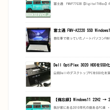
富士通 FMVF77G3B【DigitalTVBox】
富士通 FMV-A2220 SSD Win
昔仕事で使っていたノートパソコンFMV-A222
Dell OptiPlex 3020 HD
以前DellのデスクトップPCをSSD化
【備忘録】Windows11 22H2 
我が家にある2010年代の数あるPC達 ・Wind