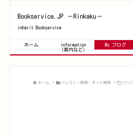
Bookservice.JP －Rinkaku－
inherit Bookservice
ホーム
information
My ブログ
（案内など）



ホーム
>
パソコン・携帯・ネット関係
>
パソ