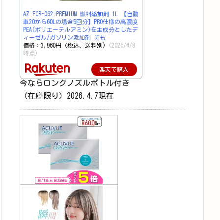
AZ FCR-062 PREMIUM 燃料添加剤 1L 【自動
車20から60Lの場合5回分】PRO仕様の高濃度
PEA(ポリエーテルアミン)を主成分としたデ
ィーゼル/ガソリン添加剤 にも
価格：3,960円（税込、送料別)
(2026/4/8
時点)
楽天で購入
今ならロングノズルボトル付き
（在庫限り）2026.4.7現在