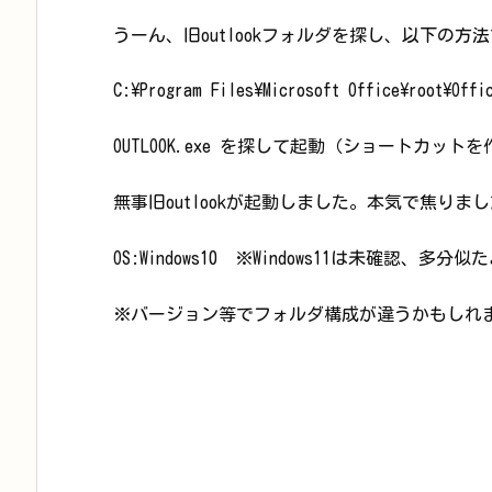
うーん、旧outlookフォルダを探し、以下の方
C:\Program Files\Microsoft Office\root\O
OUTLOOK.exe を探して起動（ショートカッ
無事旧outlookが起動しました。本気で焦りま
OS:Windows10 ※Windows11は未確認、多
※バージョン等でフォルダ構成が違うかもしれ