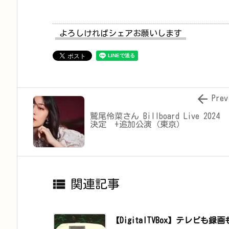
よろしければシェアお願いします

Prev
鷲尾伶菜さん Billboard Live 2024
決定 +追加公演（東京）

関連記事
【DigitalTVBox】テレビ