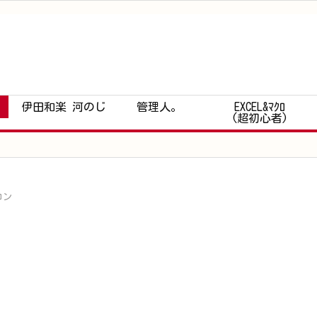
伊田和楽 河のじ
管理人。
EXCEL&ﾏｸﾛ
(超初心者)
コン