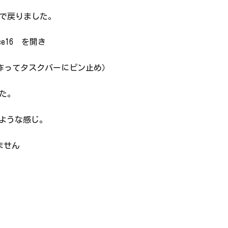
法で戻りました。
ffice16 を開き
トを作ってタスクバーにピン止め）
した。
分似たような感じ。
ません