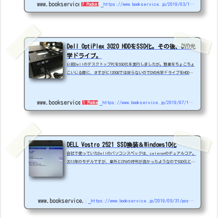
www.bookservice.jp
https://www.bookservice.jp/2019/03/17/post-3978
7 Pockets
す。ただ買っただけでは無駄になってしまうので、DellのOptiPlex3020
をSSD化します。自分の定番「EaseUS Todo Backup F...
Dell OptiPlex 3020 HDDをSSD化。その後、DVD光
学ドライブ。
以前DellのデスクトップPCをSSD化を実行しましたが。動画をちょこちょ
こいじる際に、さすがに120GBでは足らないのでDVD光学ドライブをHDDへ
換装しました。実は先に、メインPCのNEC-VN770の調子が怪しいので、光
学ドライブをSSD化しようと、SSDと変換アダプターを用意したのですが、
この機種は認識しないらしく、中止となりました。悔しい...。これはSSD
www.bookservice.jp
https://www.bookservice.jp/2019/07/16/post-5083
1 Pocket
を変換アダプターに装着した写真です。左上にあるのがPCに装着した時の
状態です。SSD自体がBIOSで認識しないので降参です。(笑)SSD240GBは別の
PCに流用するとして、変換アダプターが...
DELL Vostro 2521 SSD換装＆Windows10化
会社で使っていたDellのパソコンスペックは、celeronのデュアルコア。
2013年のモデルですが、意外とCPUの評判が良かったようなのでSSD化とWi
ndows10（64bit）を入れてみました。ハードディスクは持ち出せないの
で、引っこ抜いて持ち帰ってきました。※結構重かった。まず、手持ちのS
SDを、GTPにフォーマットします。別PCのDISKPARTで作業。コマンドプロン
プトから>DISKPART>LIST DISK>SELECT DISK 1 ※PCによって違うので注意>C
www.bookservice.jp
https://www.bookservice.jp/2019/05/31/post-4581
LEAN>CONBERT GTP※間違ってたらごめんなさい。詳細はググって下さい。
次に、今回はそのままダ...