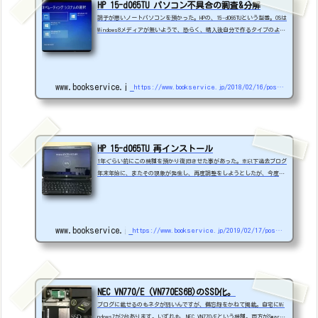
HP 15-d065TU パソコン不具合の調査&分解
調子が悪いノートパソコンを預かった。HPの、15-d065TUという型番。OSは
Windows8メディアが無いようで、恐らく、購入後自分で作るタイプのよう
ですね。※これって知らない人結構いるんですよね。電源ON。HPロゴマー
クから永久ループを繰り返すという現象が発生し、急に動かなくなったよ
うなのでHDDディスクが一番怪しいですね。分解せねば。HDD取り出そうと
分解を試みるか、開け方が分からない。ネットでググってみても見つから
www.bookservice.jp
https://www.bookservice.jp/2018/02/16/post-416
ない。類似機種、D064TU、D055TU、D068TU．．．シリーズ名15-D000、YouT
ube、無い。これは、めったにない希...
HP 15-d065TU 再インストール
1年ぐらい前にこの機種を預かり復旧させた事があった。※以下過去ブログ
年末年始に、またその現象が発生し、再度調整をしようとしたが、今度は
完全にWindows10で不具合が出てしまったようで手も足も出ない状態にな
ってしまった。取り急ぎ、自分で余っていたノートパソコンを譲渡して
（Windows10pro i5）15-d065TUが手元に残った状態だった。暇だったの
で、写真等のデータをバックアップ後、再インストールに取り掛かること
www.bookservice.jp
https://www.bookservice.jp/2019/02/17/post-3817
にした。※外付けハードとしてデータ取り出し。※手順は過去ブログで。
実はリカバリーDISCを以前に作っていたのだ...
NEC VN770/E (VN770ES6B)のSSD化。
ブログに載せるのもネタが弱いんですが、備忘録をかねて掲載。自宅にWi
ndows7が2台あります。いずれも、NEC VN770/Eという機種。両方がSmartV