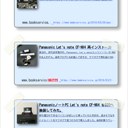
isionというアプリでテレビを見れるものです。実は、Windows10にして、
SmaetVisonが動かせないか試したのですが...結論はダメでした。うすう
す無理かなと思ってはいたんですけどね。Windows7を入れ直す羽目にな
り、その時の作業用にSSDを用意してたので手順を載せておきます。※Wind
www.bookservice.jp
https://www.bookservice.jp/2019/05/29/post-4562
ows10にして、Windows7に戻したら、Smartvisionがおかしくなったので、
フルインストールです。・HDDをSSDに交換...
Panasonic Let's note CF-NX4 再インストール
自分の、持ち歩き用のPC、Panasonic let's note(レッツノート) CF-NX4
※法人モデル。過去ブログにも記載してますが、ヤフオクで落札後にSSD化
したPCです。最初からだったのか、Windowsのアップデート後からなのか
分からないが、一つだけ不具合が発生していた。現象バッテリー起動する
と、画面が暗めで立ち上がり、起動後も明るさの調整が全くできない。※
電源接続時は問題ない。グラフィックドライバや設定を変更しても変わら
www.bookservice.jp
https://www.bookservice.jp/2019/03/23/post-4020
2 Pockets
ない。ぐぐってもほとんど同じケースが見つからない。Windows10のログ
イン画面までに電源を入れれば調整が...
PanasonicノートPC Let's note CF-NX4 をSSDへ
換装してみた。
持ち運びのできるパソコンが欲しいと思っていたとき先日、良さそうなモ
バイルノートをヤフオクで見つけたので購入しました。過去記事スペック
Panasonic CF-NX4CPU: Core i5メモリ: 8GBHDD: 320GB25,900円【注意】