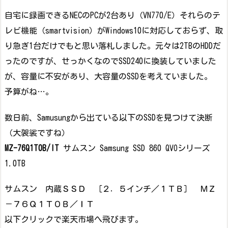
自宅に録画できるNECのPCが2台あり（VN770/E）それらのテ
レビ機能（smartvision）がWindows10に対応しておらず、取
り急ぎ1台だけでもと思い落札しました。元々は2TBのHDDだ
ったのですが、せっかくなのでSSD240に換装していました
が、容量に不安があり、大容量のSSDを考えていました。
予算がね…。
数日前、Samusungから出ている以下のSSDを見つけて決断
（大袈裟ですね）
MZ-76Q1T0B/IT
サムスン Samsung SSD 860 QVOシリーズ
1.0TB
サムスン 内蔵ＳＳＤ ［２．５インチ／１ＴＢ］ ＭＺ
－７６Ｑ１Ｔ０Ｂ／ＩＴ
以下クリックで楽天市場へ飛びます。