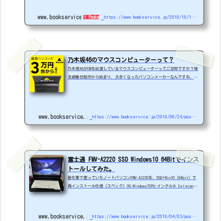
以前はクローンがうまくいかない事が多々過去にありましたけど、詳細は
分かりませんが、ブータブルディスクを作成して、そこから起動してクロ
www.bookservice.jp
https://www.bookservice.jp/2018/10/16/post-2329
1 Pocket
ーンを実行して、今のところ成功率100％です。ゆえに、最近は必ず以下
の方法で作業しています。準備前回に購入したPASOULをヤフーショッピン
グで再度購入（ポイント値引きで5000円...
乃木坂46のマウスコンピューターって？
乃木坂46がCMを出演しているマウスコンピューターってご存知ですか？埼
玉県春日部市から始まり、大きくなったパソコンメーカーなんですね、PC
を自作するぐらい好きな人たちはほとんど知っています。実は自分が初め
て買ったパソコンはここで購入しました、仕事仲間の遠藤君に勧められた
のがきっかけです。当時は自作パソコンが流行っていて、キットで買い組
み立てて、OSも自分でインストールしました。WindowsMEでした。ノート
www.bookservice.jp
https://www.bookservice.jp/2018/06/24/post-1406
パソコンなどは、リーズナブルな値段設定でお勧めですよ。ゲーマーさん
向けのPCや法人向けPCも取り扱っていま...
富士通 FMV-A2220 SSD Windows10 64Bitでインス
トールしてみた。
昔仕事で使っていたノートパソコンFMV-A2220を、SSD+Win10（64bit）で
再インストール仕様（スペック）OS:Windows7CPU:インテル® Celeron®
プロセッサー900（2.20GHz）メモリ:2GBHDD:320GB見た通り、もうジリ貧
のパソコンです。HDD→SSD 2000円ぐらいの120GBメモリ2GB→4GB ヤフ
オクでコミコミ1200円実は、無償UPDATEの時にWindows10にアップデート
www.bookservice.jp
https://www.bookservice.jp/2019/04/03/post-4122
していたが、元のOSに合わせるため、32bitでインストールされていた。