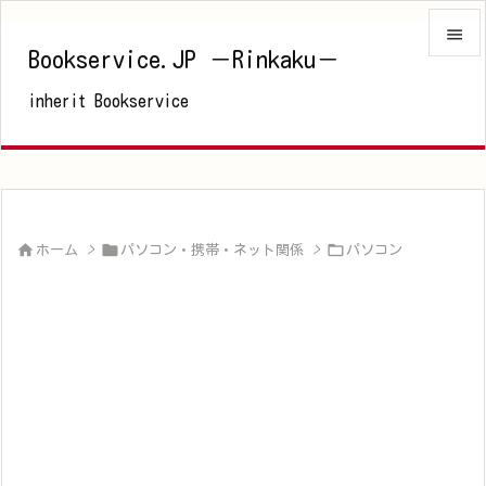

Bookservice.JP －Rinkaku－

inherit Bookservice
メニュ

サイド

前へ




ホーム
>
パソコン・携帯・ネット関係
>
パソコン
次へ

検索