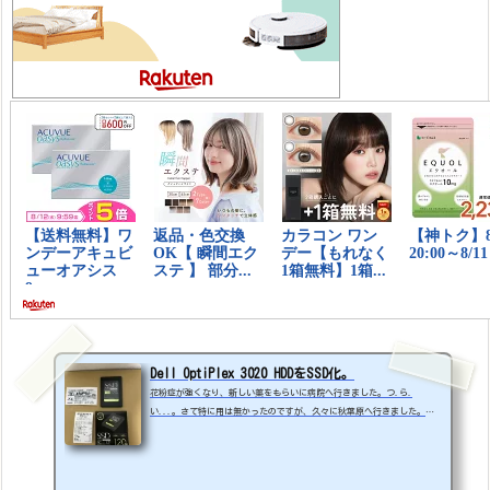
Dell OptiPlex 3020 HDDをSSD化。
花粉症が強くなり、新しい薬をもらいに病院へ行きました。つ.ら.
い...。さて特に用は無かったのですが、久々に秋葉原へ行きました。パ
ーツ等の値段を吟味しましたが、特にハードディスク関係がずいぶん安く
なってたのにびっくりです。6TBが1万ちょい...その中でGreenHouseのSSD
ディスク120GBが2000円切る値段で売ってたので、思わず買ってしまっ
た。安いですねー「東映ランド」というお店です。以前も数回利用してま