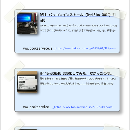
DELL パソコンインストール（OptiPlex 3020）Wi
n10
古いDELL（OptiPlex 3020）のパソコンにWindows10をインストールしてる
のですがこれが面倒くさくて、何故か非常に時間がかかる。昔、仕事場の
パソコンを管理していたので、抵抗はないのですが...Dellは面倒くさ
い。ザックリ手順です（Windows10のFullインストールです）※バックア
ップは必ず取りましょう。追記:2019.4.9WINDOWS10ダウングレードモデル
www.bookservice.jp
https://www.bookservice.jp/2018/02/10/post-401
についているWindows10のメディアからのインストールです。※マイクロ
ソフトのからWindows10をダウロードしてきて、ダイレクトにインストー
ルしたほうが早いかもです。※ドライバーはある...
HP 15-d065TU SSD化してみた。安かったので。
周りまわって、現在自分の手元にあるHPのパソコン。先だって、システム
領域からのリカバリーを実行しました。↓ ↓楽天市場で、格安の台湾製
と思われるSSD、120GBが販売されていたので、購入し、本日届きました。
HIDISC、何故かJANコードがシールで隠してあった...？過去のブログにも
書きましたが、非常に分解が面倒な機種で、ググってもほとんど情報が無
いレア機種です。ちょこっと詳しく手順書いておきます。まず、現在のデ
www.bookservice.jp
https://www.bookservice.jp/2019/03/02/post-3884
ータのクローン。詳細手順は過去ブログを見てください。この機種はF10
でBIOSが立ち上がりますので、ブータブル...