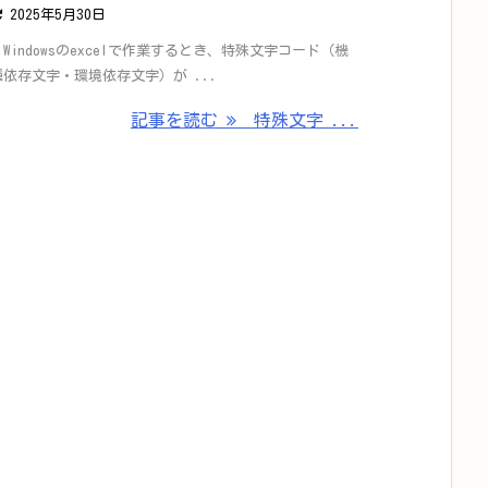

2025年5月30日
・Windowsのexcelで作業するとき、特殊文字コード（機
種依存文字・環境依存文字）が ...
記事を読む
特殊文字 ...