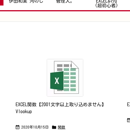
伊田和楽 河のじ
管理人。
EXCEL&ﾏｸﾛ
(超初心者)
EXCEL関数【2001文字以上取り込めません】
Vlookup


2020年10月15日
関数