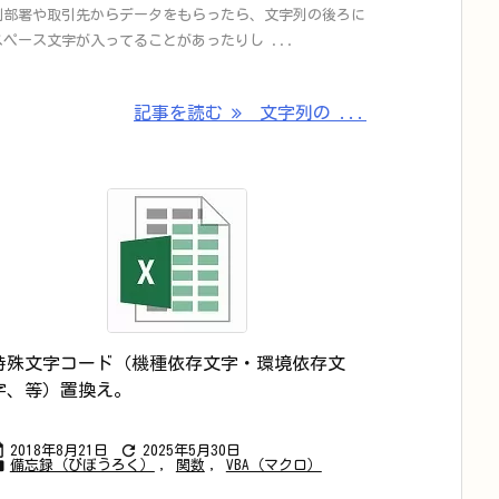
別部署や取引先からデータをもらったら、文字列の後ろに
スペース文字が入ってることがあったりし ...
記事を読む
文字列の ...
特殊文字コード（機種依存文字・環境依存文
字、等）置換え。


2018年8月21日
2025年5月30日

備忘録（びぼうろく）
,
関数
,
VBA（マクロ）