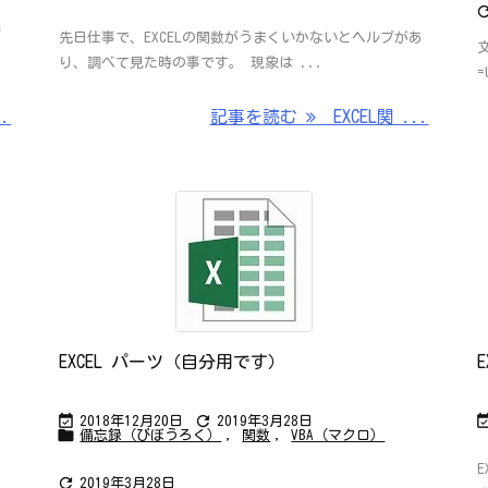
り
先日仕事で、EXCELの関数がうまくいかないとヘルプがあ
文
り、調べて見た時の事です。 現象は ...
=
.
記事を読む
EXCEL関 ...
EXCEL パーツ（自分用です）


2018年12月20日
2019年3月28日

備忘録（びぼうろく）
,
関数
,
VBA（マクロ）

2019年3月28日