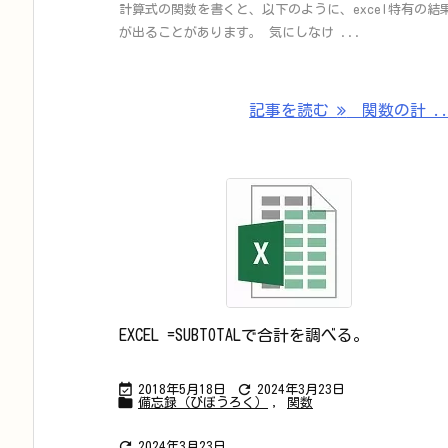
計算式の関数を書くと、以下のように、excel特有の結
が出ることがあります。 気にしなけ ...
記事を読む
関数の計 ..
EXCEL =SUBTOTALで合計を調べる。


2018年5月18日
2024年3月23日

備忘録（びぼうろく）
,
関数

2024年3月23日