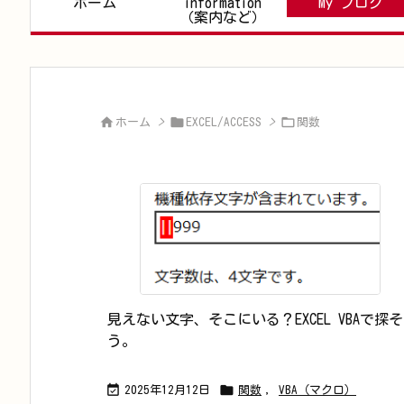
ホーム
information
My ブログ
（案内など）



ホーム
>
EXCEL/ACCESS
>
関数
見えない文字、そこにいる？EXCEL VBAで探そ
う。


2025年12月12日
関数
,
VBA（マクロ）