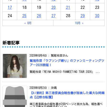
17
18
19
20
21
22
23
24
25
26
27
28
29
30
« 8月
10月 »
新着記事
2026年8月4日
:
鷲尾伶菜さん
鷲尾伶菜「ラブソング縛り」のファンミーティングツ
アー2026開催！
鷲尾伶菜「REINA WASHIO FANMEETING TOUR 2026」 ...
2026年8月2日
:
沖縄
【AI要約】第三者委員会報告書が指摘した重大な問題
点【辺野古転覆】
第三者委員会の報告書が200ページと膨大な為、報告書ベ
ースで重大な問題点をいくつ ...