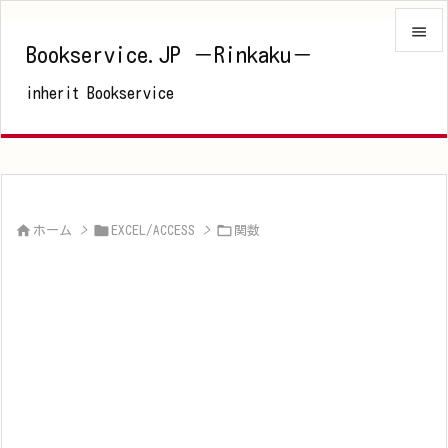

Bookservice.JP －Rinkaku－

inherit Bookservice
メニュ

サイド

前へ




ホーム
>
EXCEL/ACCESS
>
関数
次へ

検索