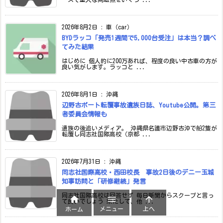
2026年8月2日
:
車（car）
BYDラッコ「発売1週間で5,000台受注」は本当？調べ
てみた結果
はじめに 個人的に200万あれば、程度の良い中古車の方が
良い気がします。ラッコと ...
2026年8月1日
:
沖縄
辺野古ボート転覆事故遺族日誌、Youtube公開。第三
者委員会情報も
遺族の後追いメディア。 沖縄県名護市辺野古沖で船2隻が
転覆し同志社国際高校（京都 ...
2026年7月31日
:
沖縄
同志社国際高校・西田校長 事故2日後のデニー玉城
知事訪問と「研修継続」発言
同志社国際高校は回答せず 毎日新聞からスクープと言っ



て良いでしょう 果たして、他 ...
メニュー
上へ
ホーム