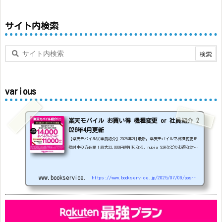
サイト内検索
various
楽天モバイル お買い得 機種変更 or 社員紹介 2
026年4月更新
【楽天モバイル従業員紹介】2026年2月最新。楽天モバイルで機種変更を
検討中の方必見！最大22,000円割引になる、nubia S2Rなどのお得な対象
機種を紹介します。
22000円引き機種、続々登場！
OPPO A5
5G
#1円
追加（2026/3）
nubia S2R (ZTE)
1円
S
amsung Galaxy A25 5G
1円
OPPO A3 5G
1円
www.bookservice.jp
https://www.bookservice.jp/2025/07/06/post-48181
arrows We2
1円
arrows We2 Plus
#1円
値
下げ（2026/3/3）
AQUOS sense9
33,900円
Phone (3a) 128GB
24,900～(値下げ)
※iphoneは楽天モバイルサイトからご...