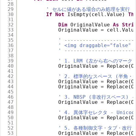
28
29
' セルに値がある場合のみ処理を実行
30
If
Not
IsEmpty(cell.Value) 
Th
31
32
Dim
OriginalValue 
As
Stri
33
OriginalValue = cell.Valu
34
35
' -----------------------
36
' <img draggable="false" 
37
' -----------------------
38
39
' 1. LRM (左から右へのマーク) -
40
OriginalValue = Replace(O
41
42
' 2. 標準的なスペース (半角・
43
OriginalValue = Replace(O
44
OriginalValue = Replace(O
45
46
' 3. NBSP (非改行スペース) - 
47
OriginalValue = Replace(O
48
49
' 4. 異体字セレクタ - Unicode
50
OriginalValue = Replace(O
51
52
' 5. 各種制御文字・タブ・改行
53
OriginalValue = Replace(O