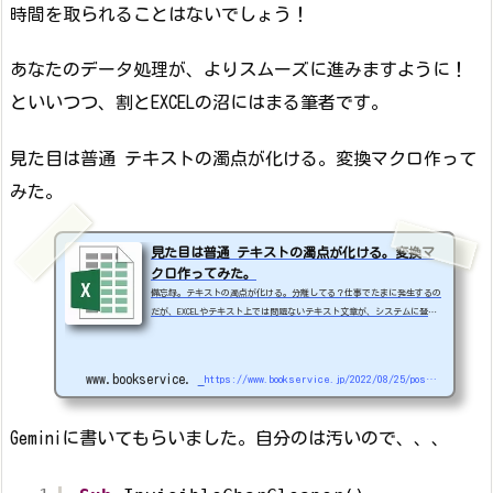
時間を取られることはないでしょう！
あなたのデータ処理が、よりスムーズに進みますように！
といいつつ、割とEXCELの沼にはまる筆者です。
見た目は普通 テキストの濁点が化ける。変換マクロ作って
みた。
見た目は普通 テキストの濁点が化ける。変換マ
クロ作ってみた。
備忘録。テキストの濁点が化ける。分離してる？仕事でたまに発生するの
だが、EXCELやテキスト上では問題ないテキスト文章が、システムに登録
するとなぜか濁点の文字が化けるときがあります。恐らく、マックのグラ
フィックやPDFなどでデータが作成された事による現象だと思います。※自
分がマック持ってないので検証できないので違ってたらすいません。いろ
www.bookservice.jp
https://www.bookservice.jp/2022/08/25/post-46706
いろググって調べましたが、変換してくれるサイトぐらいしか無く、外部
に公開できない情報は入れるのが怖いので、EXCELマクロで作ってみまし
た。特別な仕組みではなく、単純に濁点...
Geminiに書いてもらいました。自分のは汚いので、、、