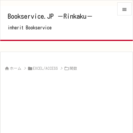

Bookservice.JP －Rinkaku－

inherit Bookservice
メニュ

サイド

前へ




ホーム
>
EXCEL/ACCESS
>
関数
次へ

検索