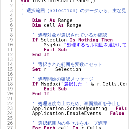
1
Sub
InvisibleCharCleaner()
2
'
3
' 選択範囲（Selection）のデータから、主な
4
'
5
Dim
r 
As
Range
6
Dim
cell 
As
Range
7
8
' 処理対象が選択されているか確認
9
If
Selection 
Is
Nothing
Then
10
MsgBox 
"処理するセル範囲を選択して
11
Exit
Sub
12
End
If
13
14
' 選択された範囲を変数にセット
15
Set
r = Selection
16
17
' 処理開始の確認メッセージ
18
If
MsgBox(
"選択した "
& r.Cells.Cou
19
Exit
Sub
20
End
If
21
22
' 処理速度向上のため、画面描画を停止し、
23
Application.ScreenUpdating = 
Fals
24
Application.EnableEvents = 
False
25
26
' 選択範囲内の各セルをループ処理
27
For
Each
cell 
In
r.Cells