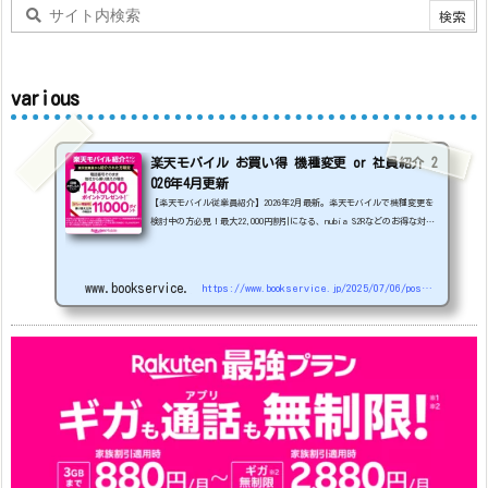
various
楽天モバイル お買い得 機種変更 or 社員紹介 2
026年4月更新
【楽天モバイル従業員紹介】2026年2月最新。楽天モバイルで機種変更を
検討中の方必見！最大22,000円割引になる、nubia S2Rなどのお得な対象
機種を紹介します。
22000円引き機種、続々登場！
OPPO A5
5G
#1円
追加（2026/3）
nubia S2R (ZTE)
1円
S
amsung Galaxy A25 5G
1円
OPPO A3 5G
1円
www.bookservice.jp
https://www.bookservice.jp/2025/07/06/post-48181
arrows We2
1円
arrows We2 Plus
#1円
値
下げ（2026/3/3）
AQUOS sense9
33,900円
Phone (3a) 128GB
24,900～(値下げ)
※iphoneは楽天モバイルサイトからご...