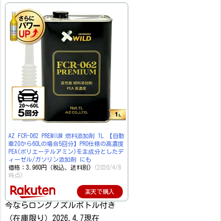
AZ FCR-062 PREMIUM 燃料添加剤 1L 【自動
車20から60Lの場合5回分】PRO仕様の高濃度
PEA(ポリエーテルアミン)を主成分としたデ
ィーゼル/ガソリン添加剤 にも
価格：3,960円（税込、送料別)
(2026/4/8
時点)
楽天で購入
今ならロングノズルボトル付き
（在庫限り）2026.4.7現在