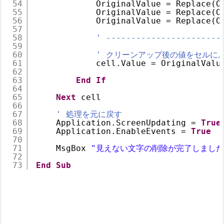
54
OriginalValue = Replace(O
55
OriginalValue = Replace(O
56
OriginalValue = Replace(O
57
58
' -----------------------
59
60
' クリーンアップ後の値をセルに
61
cell.Value = OriginalValu
62
63
End
If
64
65
Next
cell
66
67
' 処理を元に戻す
68
Application.ScreenUpdating = 
True
69
Application.EnableEvents = 
True
70
71
MsgBox 
"見えない文字の削除が完了しました
72
73
End
Sub