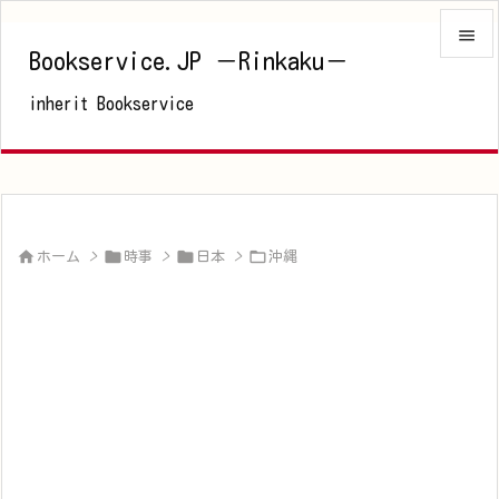

Bookservice.JP －Rinkaku－

inherit Bookservice
メニュ

サイド

前へ





ホーム
>
時事
>
日本
>
沖縄
次へ

検索