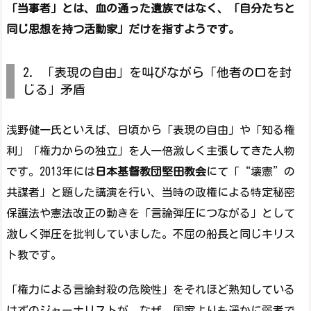
「当事者」とは、血の通った遺族ではなく、「自分たちと
同じ思想を持つ活動家」だけを指すようです。
2. 「表現の自由」を叫びながら「他者の口を封
じる」矛盾
浅野健一氏といえば、日頃から「表現の自由」や「知る権
利」「権力からの独立」を人一倍激しく主張してきた人物
です。2013年には
日本基督教団堅田教会
にて「“壊憲”の
共謀者」と題した講演を行い、当時の政権による特定秘密
保護法や憲法改正の動きを「言論弾圧につながる」として
激しく弾圧を批判していました。不屈の船長と同じキリス
ト教です。
「権力による言論封殺の危険性」をそれほど熟知している
はずのジャーナリストが、なぜ、国家よりも遥かに弱者で