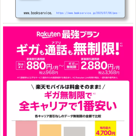
5G
#1円
追加（2026/3）
nubia S2R (ZTE)
1円
S
amsung Galaxy A25 5G
1円
OPPO A3 5G
1円
www.bookservice.jp
https://www.bookservice.jp/2025/07/06/post-48181
arrows We2
1円
arrows We2 Plus
#1円
値
下げ（2026/3/3）
AQUOS sense9
33,900円
Phone (3a) 128GB
24,900～(値下げ)
※iphoneは楽天モバイルサイトからご...