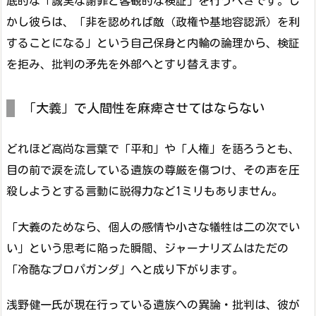
底的な「誠実な謝罪と客観的な検証」を行うべきです。し
かし彼らは、「非を認めれば敵（政権や基地容認派）を利
することになる」という自己保身と内輪の論理から、検証
を拒み、批判の矛先を外部へとすり替えます。
「大義」で人間性を麻痺させてはならない
どれほど高尚な言葉で「平和」や「人権」を語ろうとも、
目の前で涙を流している遺族の尊厳を傷つけ、その声を圧
殺しようとする言動に説得力など1ミリもありません。
「大義のためなら、個人の感情や小さな犠牲は二の次でい
い」という思考に陥った瞬間、ジャーナリズムはただの
「冷酷なプロパガンダ」へと成り下がります。
浅野健一氏が現在行っている遺族への異論・批判は、彼が