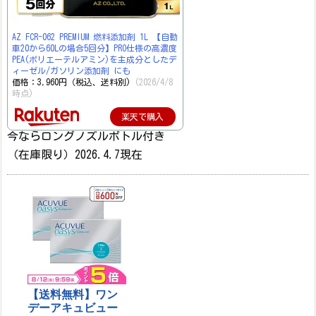
AZ FCR-062 PREMIUM 燃料添加剤 1L 【自動
車20から60Lの場合5回分】PRO仕様の高濃度
PEA(ポリエーテルアミン)を主成分としたデ
ィーゼル/ガソリン添加剤 にも
価格：3,960円（税込、送料別)
(2026/4/8
時点)
楽天で購入
今ならロングノズルボトル付き
（在庫限り）2026.4.7現在