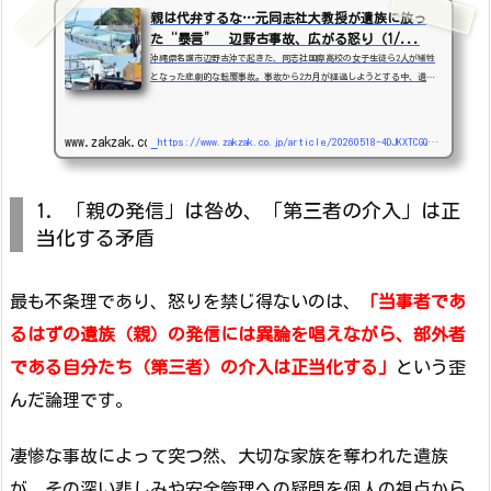
親は代弁するな…元同志社大教授が遺族に放っ
た“暴言” 辺野古事故、広がる怒り（1/...
沖縄県名護市辺野古沖で起きた、同志社国際高校の女子生徒ら2人が犠牲
となった悲劇的な転覆事故。事故から2カ月が経過しようとする中、遺族
の傷口をえぐり、その尊厳を…
www.zakzak.co.jp
https://www.zakzak.co.jp/article/20260518-4DJKXTCGQ5FIFFGK7XANLGQMAQ/
1. 「親の発信」は咎め、「第三者の介入」は正
当化する矛盾
最も不条理であり、怒りを禁じ得ないのは、
「当事者であ
るはずの遺族（親）の発信には異論を唱えながら、部外者
である自分たち（第三者）の介入は正当化する」
という歪
んだ論理です。
凄惨な事故によって突つ然、大切な家族を奪われた遺族
が、その深い悲しみや安全管理への疑問を個人の視点から