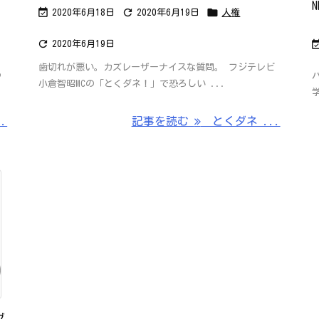



2020年6月18日
2020年6月19日
人権

2020年6月19日
歯切れが悪い。カズレーザーナイスな質問。 フジテレビ
う
小倉智昭MCの「とくダネ！」で恐ろしい ...
..
記事を読む
とくダネ ...
グ