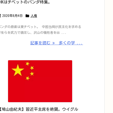
NHKはチベットのパンダ特集。


2020年6月4日
人権
パンダの原産は東チベット。 中国当局が民主化を求める
学生らを武力で鎮圧し、沢山の犠牲者を出 ...
記事を読む
多くの学 ...
【鳩山由紀夫】習近平主席を絶賛。ウイグル