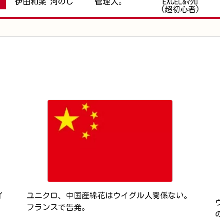
伊田和楽 河のじ
管理人。
EXCEL&ﾏｸﾛ
(超初心者)
イ
ユニクロ、中国産綿花はウイグル人関係ない。
フランスで告発。