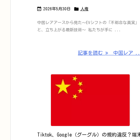


2026年5月30日
人権
中国レアアースから見た〜EVシフトの「不都合な真実」
と、立ち上がる最新技術〜 私たちが手に ...
記事を読む
中国レア ..
Tiktok、Google（グーグル）の規約違反？端