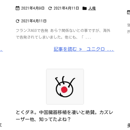



2021年4月9日
2021年4月11日
人権

2021年4月11日
フランスNGOで告発 あら？関係ないとの事ですが、海外
で告発されてしまいました。他にも、「 ...
.
記事を読む
ユニクロ ...
とくダネ。中国臓器移植を凄いと絶賛。カズレ
ーザー他、知ってたよね？
末