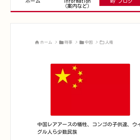
ホーム
information
My ブログ
（案内など）




ホーム
>
時事
>
中国
>
人権
中国レアアースの犠牲、コンゴの子供達、ウ
グル人ら少数民族