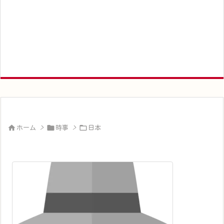



ホーム
>
時事
>
日本