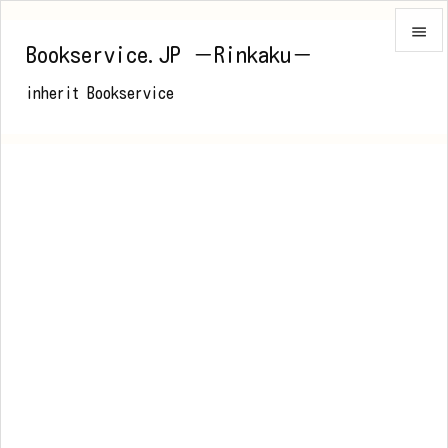

Bookservice.JP －Rinkaku－

inherit Bookservice
メニュ

前へ

次へ

検索