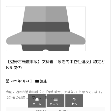
【辺野古転覆事故】文科省「政治的中立性違反」認定と
反対勢力


2026年5月24日
沖縄
今回の辺野古活動は断じて「平和教育」ではない と思っています。
文科省の対応に、反対してる ...



メニュー
上へ
ホーム