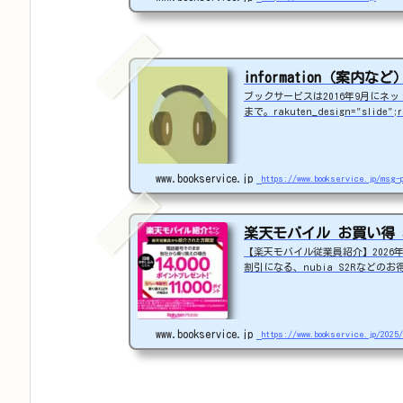
information（案内など
ブックサービスは2016年9月にネ
まで。rakuten_design="slide";ra
rakuten_items="ctsmatch";raku
ank";rakuten_theme="gray";ra
tle="off";rakuten_recommend="
www.bookservice.jp
https://www.bookservice.jp/msg-
楽天モバイル お買い得 機
【楽天モバイル従業員紹介】2026
割引になる、nubia S2Rなどの
OPPO A5 5G
#1円
追加（
laxy A25 5G
1円
rows We2 Plus
#1円
値下げ
8GB
24,900～(値下げ)
※ip
www.bookservice.jp
https://www.bookservice.jp/2025