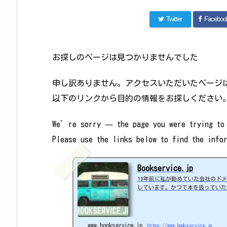
Twitter
Faceboo
お探しのページは見つかりませんでした
申し訳ありません。アクセスいただいたページ
以下のリンクから目的の情報をお探しください
We’re sorry — the page you were trying to 
Please use the links below to find the info
Bookservice.jp
10年前に私が勤めていた会社のドメイ
しています。かつて本を扱っていた
んの応援や、26年目の愛車レグナム
活の断片を自由に発信しています。気に
hio-★コレクションrakuten_design="
5.5b060c6d";rakuten_i...
www.bookservice.jp
https://www.bookservice.jp