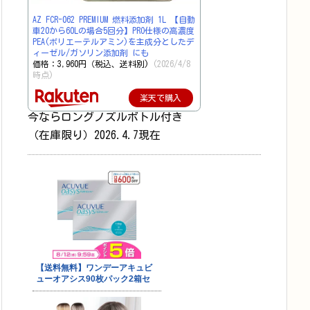
AZ FCR-062 PREMIUM 燃料添加剤 1L 【自動
車20から60Lの場合5回分】PRO仕様の高濃度
PEA(ポリエーテルアミン)を主成分としたデ
ィーゼル/ガソリン添加剤 にも
価格：3,960円（税込、送料別)
(2026/4/8
時点)
楽天で購入
今ならロングノズルボトル付き
（在庫限り）2026.4.7現在