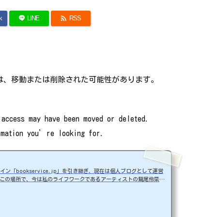

k
LINE
RSS
は、移動または削除された可能性があります。
。
access may have been moved or deleted.
rmation you’re looking for.
ン「bookservice.jp」を引き継ぎ、現在は個人ブログとして運営
この場所で、今は私のライフワークであるアーティストの鷲尾伶菜さ
の記録、日々の業務を支えるExcelマクロの技術、そして何気ない生
なることはなんでもブログに！Youtube ★鷲尾伶菜-Reina Was
slide";rakuten_affiliateId="0a507234.b445b319.0a50723