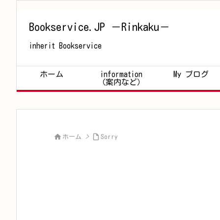
Bookservice.JP －Rinkaku－
inherit Bookservice
ホーム
information
My ブログ
（案内など）


ホーム
>
Sorry