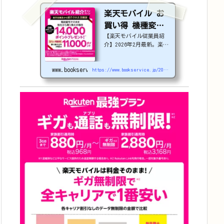
楽天モバイル お
買い得 機種変更
【楽天モバイル従業員紹
or 社員紹介 2026
介】2026年2月最新。楽天
年4月更新
モバイルで機種変更を検討
中の方必見！最大22,000
www.bookservice.jp
円割引になる、nubia S2
https://www.bookservice.jp/2025/07/06/post-48181
Rなどのお得な対象機種を
紹介します。
22000
円引き機種、続々登場！
OPPO A5 5G
#1
円
追加（2026/3）
nubia S2R (ZTE)
1円
Samsung
Galaxy A25 5G
1
円
OPPO A3 5G
1円
arrow
s We2
1円
arrows We2 Plus
#1
円
値下げ（2026/3/
3）
AQUOS sense9
3
3,900円
Phone (3a)
128GB
24,900～(値下
げ)
※iphoneは楽天モバ
イルサイトからご...