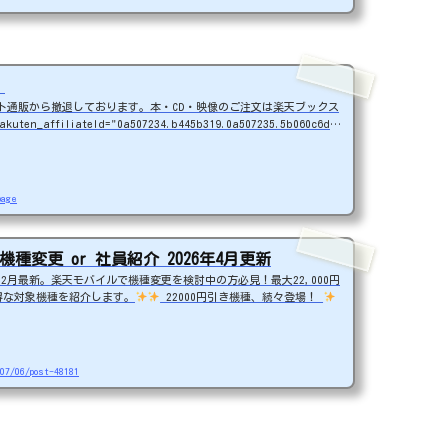
）
ット通販から撤退しております。本・CD・映像のご注文は楽天ブックス
kuten_affiliateId="0a507234.b445b319.0a507235.5b060c6d";
ten_genreId="0";rakuten_size="600x200";rakuten_target="_bl
kuten_border="on";rakuten_auto_mode="on";rakuten_genre_ti
on";ra...
page
種変更 or 社員紹介 2026年4月更新
年2月最新。楽天モバイルで機種変更を検討中の方必見！最大22,000円
お得な対象機種を紹介します。
22000円引き機種、続々登場！
2026/3）
nubia S2R (ZTE)
1円
Samsung Ga
OPPO A3 5G
1円
arrows We2
1円
ar
（2026/3/3）
AQUOS sense9
33,900円
Phone (3a) 12
honeは楽天モバイルサイトからご...
/07/06/post-48181