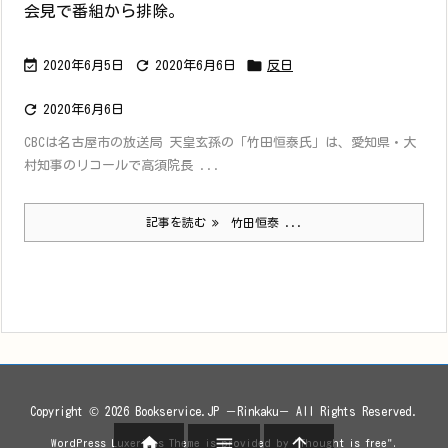
会見で番組から排除。



2020年6月5日
2020年6月6日
反日

2020年6月6日
CBCは名古屋市の放送局 天皇玄孫の「竹田恒泰氏」は、愛知県・大
村知事のリコールで高須院長 ...
記事を読む
竹田恒泰 ...
Copyright ©
2026
Bookservice.JP －Rinkaku－
All Rights Reserved.



WordPress Luxeritas Theme is provided by "
Thought is free
".