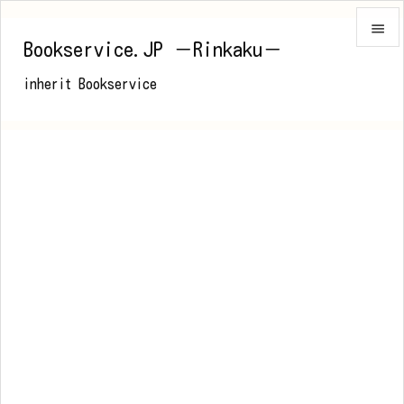

Bookservice.JP －Rinkaku－

inherit Bookservice
メニュ

前へ

次へ

検索