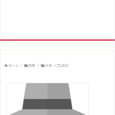




ホーム
>
時事
>
日本
>
反日