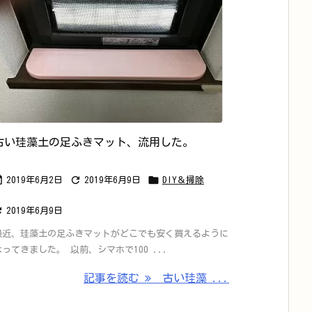
古い珪藻土の足ふきマット、流用した。



2019年6月2日
2019年6月9日
DIY＆掃除

2019年6月9日
最近、珪藻土の足ふきマットがどこでも安く買えるように
なってきました。 以前、シマホで100 ...
記事を読む
古い珪藻 ...