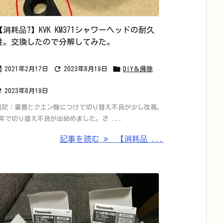
【消耗品?】KVK KM371シャワーヘッドの耐久
性。交換したので分解してみた。



2021年2月17日
2023年8月19日
DIY＆掃除

2023年8月19日
追記：重曹とクエン酸につけて切り替え不良が少し改善。
1年で切り替え不良が出始めました。さ ...
記事を読む
【消耗品 ...