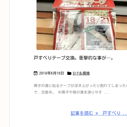
戸すべりテープ交換。衝撃的な事が…。


2019年6月16日
DIY＆掃除
障子の溝に貼るテープが浮き上がったり割れてしまった
で、交換を。 ※障子や襖の溝を滑りやす ...
記事を読む
戸すべり ..