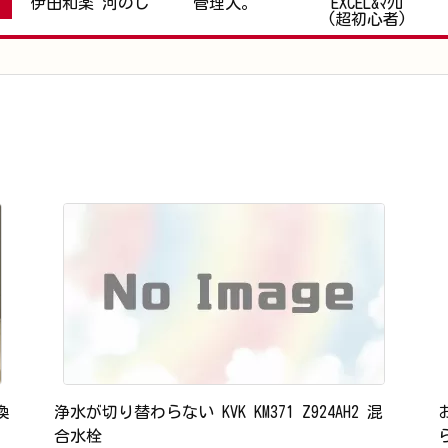
伊田和楽 河のじ
管理人。
EXCEL&ﾏｸﾛ
(超初心者)
換
浄水が切り替わらない KVK KM371 Z924AH2 混
合水栓