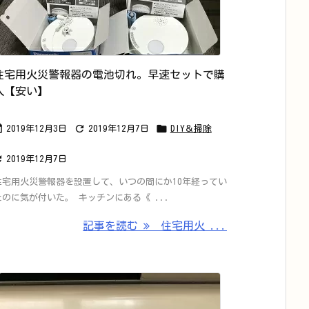
住宅用火災警報器の電池切れ。早速セットで購
入【安い】



2019年12月3日
2019年12月7日
DIY＆掃除

2019年12月7日
住宅用火災警報器を設置して、いつの間にか10年経ってい
たのに気が付いた。 キッチンにある《 ...
記事を読む
住宅用火 ...