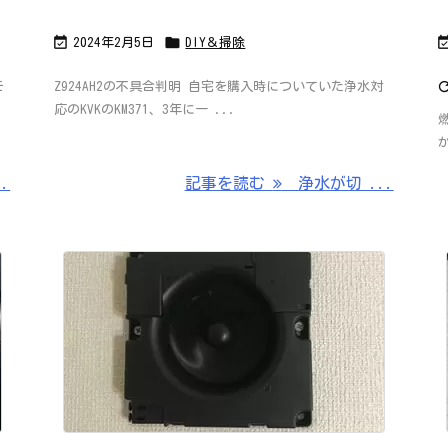


2024年2月5日
DIY＆掃除
モ
Z924AH2の不具合判明 自宅を購入時についていた浄水対
応のKVKのKM371、3年に一 ...
.
記事を読む
浄水が切 ...