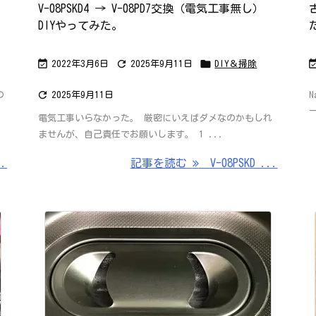
V-08PSKD4 → V-08PD7交換（電気工事無し）
DIYやってみた。



2022年3月6日
2025年9月11日
DIY＆掃除

の
2025年9月11日
ー
電気工事いらなかった。 厳密にいえばダメなのかもしれ
ませんが、自己責任でお願いします。 1 ...
..
記事を読む
V-08PSKD ...