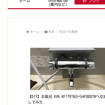
ホーム
information
My ブログ
（案内など）



ホーム
>
生活
>
DIY＆掃除
【DIY】お風呂 KVK KF770TNからKF800TNへ交
してみた