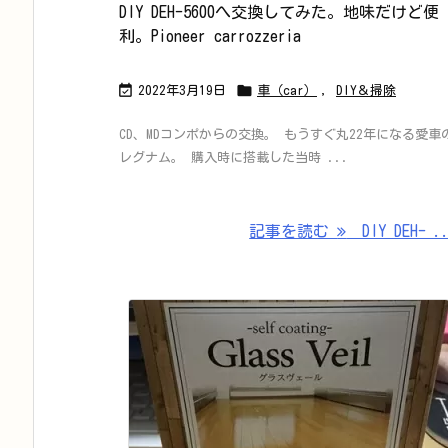
DIY DEH-5600へ交換してみた。地味だけど便
利。Pioneer carrozzeria


2022年3月19日
車（car）
,
DIY＆掃除
CD、MDコンポからの交換。 もうすぐ丸22年になる愛車
レグナム。 購入時に搭載した当時 ...
記事を読む
DIY DEH- .