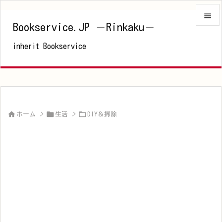

Bookservice.JP －Rinkaku－

inherit Bookservice
メニュ

サイド

前へ




ホーム
>
生活
>
DIY＆掃除
次へ

検索