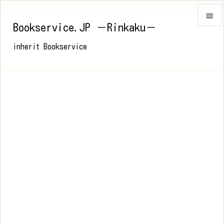

Bookservice.JP －Rinkaku－

inherit Bookservice
メニュ

前へ

次へ

検索