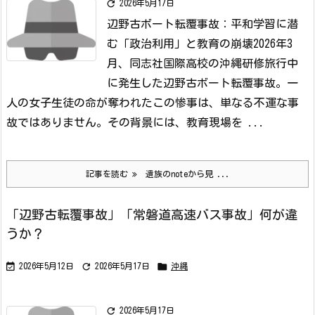

2026年5月17日
辺野古ボート転覆事故：平和学習に潜
む「政治利用」と教育の崩壊
2026年3
月、同志社国際高校の沖縄研修旅行中
に発生した辺野古ボート転覆事故。一
人の女子生徒の命が奪われたこの惨事は、単なる不運な事
故ではありません。その背景には、教育現場を ...
記事を読む
遺族のnoteから見 ...
「辺野古転覆事故」「常磐道高速バス事故」何が違
うか？



2026年5月12日
2026年5月17日
沖縄

2026年5月17日