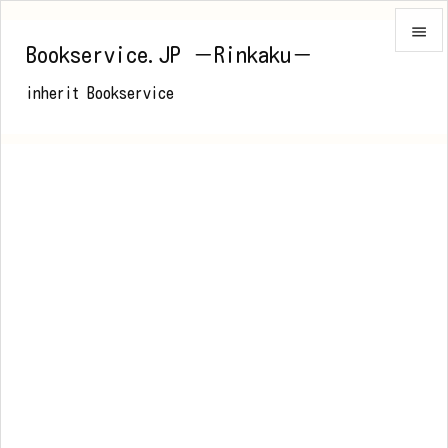

Bookservice.JP －Rinkaku－

inherit Bookservice
メニュ

前へ

次へ

検索