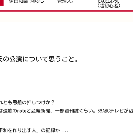
伊田和楽 河のじ
管理人。
EXCEL&ﾏｸﾛ
(超初心者)
直氏の公演について思うこと。
れとも思想の押しつけか？
遺族のnoteと産経新聞、一部週刊誌ぐらい。※ABCテレビ
和を作り出す人」の記録か ...