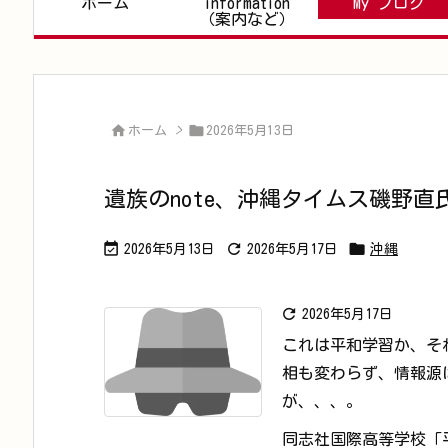
ホーム
information
My ブログ
（案内など）


ホーム
>
2026年5月13日
遺族のnote、沖縄タイムス磯野



2026年5月13日
2026年5月17日
沖縄

2026年5月17日
これは平和学習か、そ
相も変わらず、情報源は
が、、、。
同志社国際高等学校「平