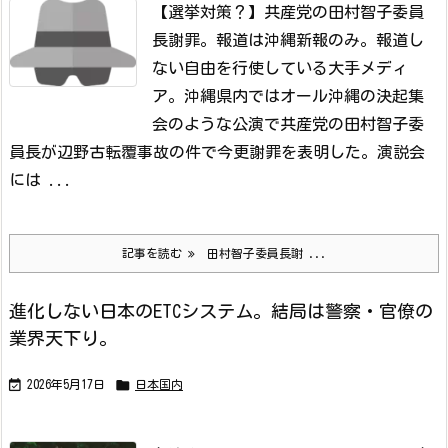
【選挙対策？】共産党の田村智子委員
長謝罪。報道は沖縄新報のみ。
報道し
ない自由を行使している大手メディ
ア。沖縄県内ではオール沖縄の決起集
会のような公演で共産党の田村智子委
員長が辺野古転覆事故の件で今更謝罪を表明した。
演説会
には ...
記事を読む
田村智子委員長謝 ...
進化しない日本のETCシステム。結局は警察・官僚の
業界天下り。


2026年5月17日
日本国内