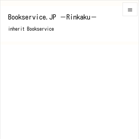

Bookservice.JP －Rinkaku－

inherit Bookservice
メニュ

前へ

次へ

検索