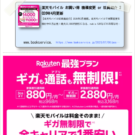
楽天モバイル お買い得 機種変更 or 社員紹介 2
026年4月更新
【楽天モバイル従業員紹介】2026年2月最新。楽天モバイルで機種変更を
検討中の方必見！最大22,000円割引になる、nubia S2Rなどのお得な対象
機種を紹介します。
22000円引き機種、続々登場！
OPPO A5
5G
#1円
追加（2026/3）
nubia S2R (ZTE)
1円
S
amsung Galaxy A25 5G
1円
OPPO A3 5G
1円
www.bookservice.jp
https://www.bookservice.jp/2025/07/06/post-48181
arrows We2
1円
arrows We2 Plus
#1円
値
下げ（2026/3/3）
AQUOS sense9
33,900円
Phone (3a) 128GB
24,900～(値下げ)
※iphoneは楽天モバイルサイトからご...