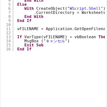
4
End
With
5
Else
6
With
CreateObject(
"WScript.Shell"
)
7
.CurrentDirectory = Worksheets
8
End
With
9
End
If
10
11
vFILENAME = Application.GetOpenFilena
12
13
If
VarType(vFILENAME) = vbBoolean 
The
14
MsgBox (
"キャンセル"
)
15
Exit
Sub
16
End
If