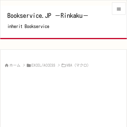

Bookservice.JP －Rinkaku－

inherit Bookservice
メニュ

サイド

前へ




ホーム
>
EXCEL/ACCESS
>
VBA（マクロ）
次へ

検索