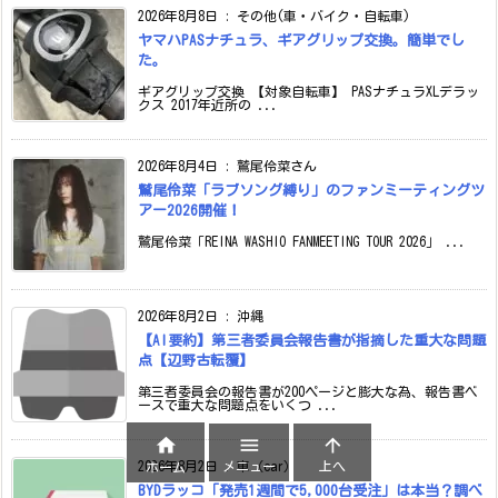
2026年8月8日
:
その他(車・バイク・自転車)
ヤマハPASナチュラ、ギアグリップ交換。簡単でし
た。
ギアグリップ交換 【対象自転車】 PASナチュラXLデラッ
クス 2017年近所の ...
2026年8月4日
:
鷲尾伶菜さん
鷲尾伶菜「ラブソング縛り」のファンミーティングツ
アー2026開催！
鷲尾伶菜「REINA WASHIO FANMEETING TOUR 2026」 ...
2026年8月2日
:
沖縄
【AI要約】第三者委員会報告書が指摘した重大な問題
点【辺野古転覆】
第三者委員会の報告書が200ページと膨大な為、報告書ベ
ースで重大な問題点をいくつ ...



メニュー
上へ
2026年8月2日
:
車（car）
ホーム
BYDラッコ「発売1週間で5,000台受注」は本当？調べ