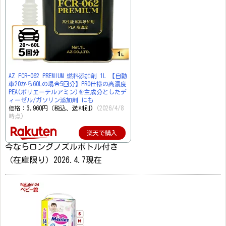
AZ FCR-062 PREMIUM 燃料添加剤 1L 【自動
車20から60Lの場合5回分】PRO仕様の高濃度
PEA(ポリエーテルアミン)を主成分としたデ
ィーゼル/ガソリン添加剤 にも
価格：3,960円（税込、送料別)
(2026/4/8
時点)
楽天で購入
今ならロングノズルボトル付き
（在庫限り）2026.4.7現在