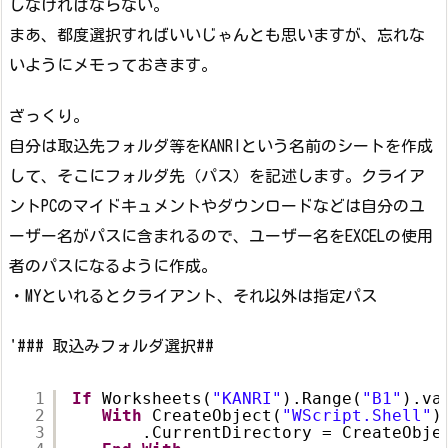
しなければならない。
まあ、都度選択すればいいじゃんとも思いますが、忘れな
いようにメモっておきます。
ざっくり。
自分は取込先フォルダ等をKANRIという名前のシートを作成
して、そこにフォルダ先（パス）を記述します。クライア
ントPCのマイドキュメントやダウンロードなどは自分のユ
ーザー名がパスに含まれるので、ユーザー名をEXCELの使用
者のパスになるように作成。
・MYといれるとクライアント、それ以外は指定パス
'### 取込みフォルダ選択##
1
If
Worksheets(
"KANRI"
).Range(
"B1"
).va
2
With
CreateObject(
"WScript.Shell"
)
3
.CurrentDirectory = CreateObje