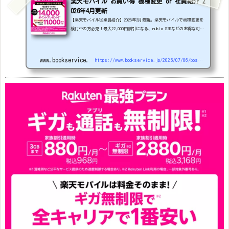
楽天モバイル お買い得 機種変更 or 社員紹介 2
026年4月更新
【楽天モバイル従業員紹介】2026年2月最新。楽天モバイルで機種変更を
検討中の方必見！最大22,000円割引になる、nubia S2Rなどのお得な対象
機種を紹介します。
22000円引き機種、続々登場！
OPPO A5
5G
#1円
追加（2026/3）
nubia S2R (ZTE)
1円
S
amsung Galaxy A25 5G
1円
OPPO A3 5G
1円
www.bookservice.jp
https://www.bookservice.jp/2025/07/06/post-48181
arrows We2
1円
arrows We2 Plus
#1円
値
下げ（2026/3/3）
AQUOS sense9
33,900円
Phone (3a) 128GB
24,900～(値下げ)
※iphoneは楽天モバイルサイトからご...