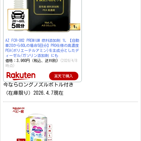
AZ FCR-062 PREMIUM 燃料添加剤 1L 【自動
車20から60Lの場合5回分】PRO仕様の高濃度
PEA(ポリエーテルアミン)を主成分としたデ
ィーゼル/ガソリン添加剤 にも
価格：3,960円（税込、送料別)
(2026/4/8
時点)
楽天で購入
今ならロングノズルボトル付き
（在庫限り）2026.4.7現在