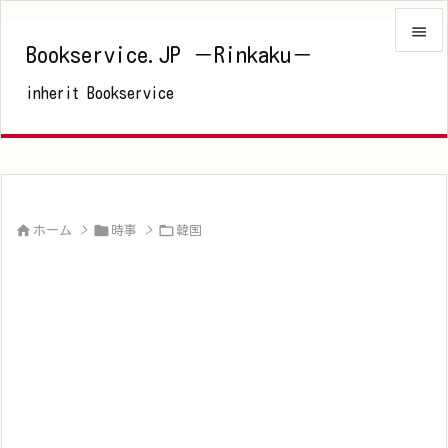

Bookservice.JP －Rinkaku－

inherit Bookservice
メニュ

サイド

前へ




ホーム
>
時事
>
韓国
次へ

検索