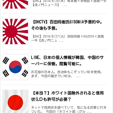
【DHC】2019/8/29(木) 有本香×李相哲×居島一平
【虎ノ門ニュース】 ...
【DHCTV】百田尚樹氏GISOMIA予言的中。
その後も予言。
【DHC】2019/8/27(火) 百田尚樹×KAZUYA×居島
一平【虎ノ門ニュ ...
LINE、日本の個人情報が韓国、中国のサ
ーバーに保管。閲覧可能に。
お花畑の日本人。自治体もこぞってLINEを使用。
まず、今回の騒ぎでLINEは、 ...
【本当？】ホワイト国除外されると信用
状(LC)も許可が必要？
ネットで信用状を調べていて、気になる記事に行き
ついた。 今回の「ホワイト国（グル ...