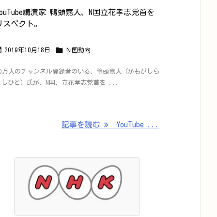
YouTube講演家 鴨頭嘉人、N国立花孝志党首を
リスペクト。


2019年10月18日
Ｎ国動向
80万人のチャンネル登録者のいる、鴨頭嘉人（かもがしら
よしひと）氏が、N国、立花孝志党首を ...
記事を読む
YouTube ...