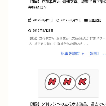
【N国】立花孝志Vs.週刊文春、詐欺？橋下徹
弁護頼む？



2019年8月20日
2019年8月21日
Ｎ国動向

2019年8月21日
【N国】立花孝志Vs.週刊文春（文藝春秋社）詐欺スクー
プ。橋下徹に頼む？ 詐欺行為の疑いが ...
記事を読む
【N国】 ..
【N国】夕刊フジへの立花孝志議員、過去での