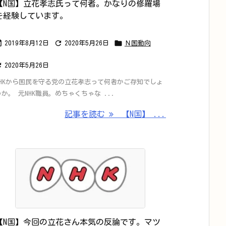
【N国】立花孝志氏って何者。かなりの修羅場
を経験しています。



2019年8月12日
2020年5月26日
Ｎ国動向

2020年5月26日
NHKから国民を守る党の立花孝志って何者かご存知でしょ
うか。 元NHK職員。めちゃくちゃな ...
記事を読む
【N国】 ...
【N国】今回の立花さん本気の反論です。マツ