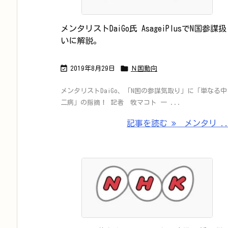
メンタリストDaiGo氏 AsageiPlusでN国参謀扱
いに解説。


2019年8月29日
Ｎ国動向
メンタリストDaiGo、「N国の参謀気取り」に「単なる中
二病」の指摘！ 記者 牧マコト 一 ...
記事を読む
メンタリ ..