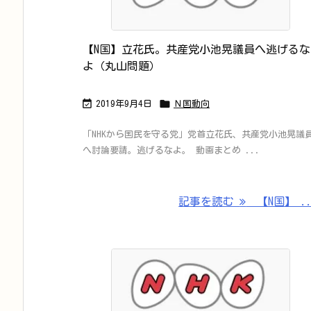
【N国】立花氏。共産党小池晃議員へ逃げるな
よ（丸山問題）


2019年9月4日
Ｎ国動向
「NHKから国民を守る党」党首立花氏、共産党小池晃議
へ討論要請。逃げるなよ。 動画まとめ ...
記事を読む
【N国】 ..