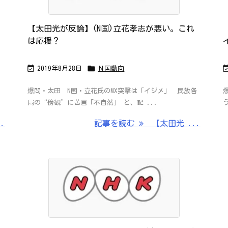
【太田光が反論】(N国)立花孝志が悪い。これ
は応援？


2019年8月28日
Ｎ国動向
爆問・太田 N国・立花氏のMX突撃は「イジメ」 民放各
局の“傍観”に苦言「不自然」 と、記 ...
.
記事を読む
【太田光 ...