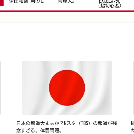
伊田和楽 河のじ
管理人。
EXCEL&ﾏｸﾛ
(超初心者)
日本の報道大丈夫か？Nスタ（TBS）の報道が残
念すぎる。体罰問題。