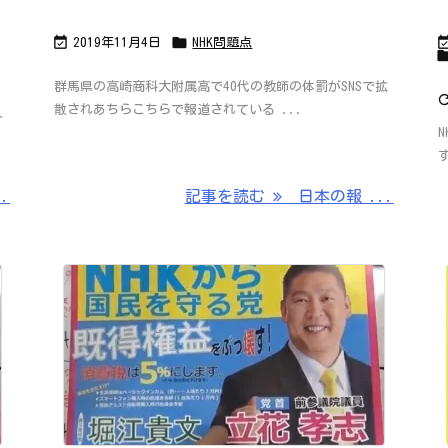


2019年11月4日
NHK問題点
群馬県の高崎商科大附属高で40代の教師の体罰がSNSで拡
散されあちらこちらで報道されている ...
サ
.
記事を読む
日本の報 ...