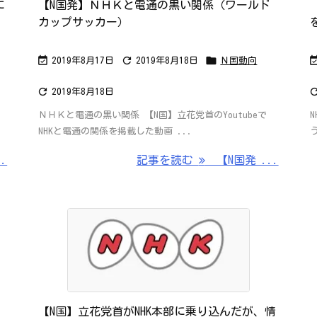
に
【N国発】ＮＨＫと電通の黒い関係（ワールド
カップサッカー）



2019年8月17日
2019年8月18日
Ｎ国動向

2019年8月18日
ＮＨＫと電通の黒い関係 【N国】立花党首のYoutubeで
NHKと電通の関係を掲載した動画 ...
.
記事を読む
【N国発 ...
【N国】立花党首がNHK本部に乗り込んだが、情