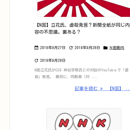
【N国】立花氏、虐殺発言？新聞全紙が同じ内
容の不思議。裏ある？



2019年9月27日
2019年9月28日
Ｎ国動向

2019年9月28日
N国立花氏がCGS 神谷宗幣氏との対談のYouTubｅで「虐
殺」発言。 最初に、同動画（対 ...
記事を読む
【N国】 ..