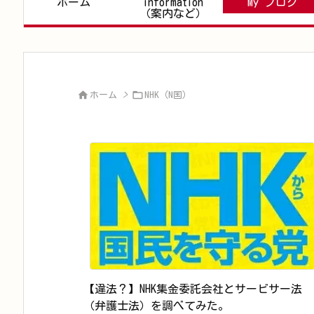
ホーム
information
My ブログ
（案内など）


ホーム
>
NHK（N国）
【違法？】NHK集金委託会社とサービサー法
（弁護士法）を調べてみた。