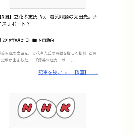
【N国】立花孝志氏 Vs. 爆笑問題の太田光。ナ
イスサポート？


2019年8月21日
Ｎ国動向
爆笑問題の太田光、立花孝志氏の言動を厳しく批判 と言
う記事が出ました。 「爆笑問題カーボー ...
記事を読む
【N国】 ...