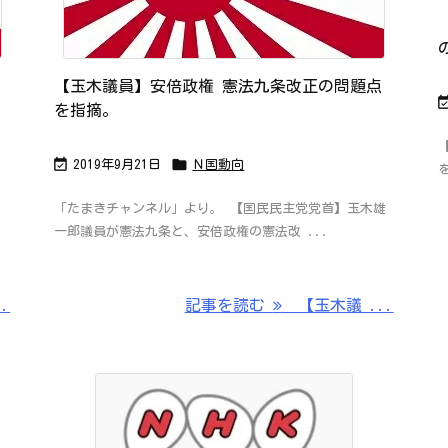
【玉木議員】安倍政権 憲法九条改正の問題点
を指摘。


2019年9月21日
Ｎ国動向
「たまきチャンネル」より。 【国民民主党党首】玉木雄
一郎議員が憲法九条と、安倍政権の憲法改 ...
.
記事を読む
【玉木議 ...