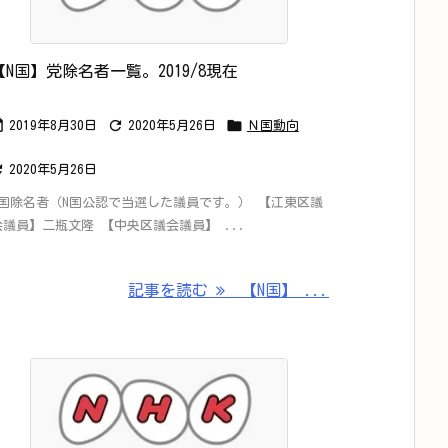
【N国】党除名者一覧。2019/8現在



2019年8月30日
2020年5月26日
Ｎ国動向

2020年5月26日
N国除名者（N国公認で当選した議員です。） 【江東区議
会議員】二瓶文隆 【中央区議会議員】 ...
記事を読む
【N国】 ...