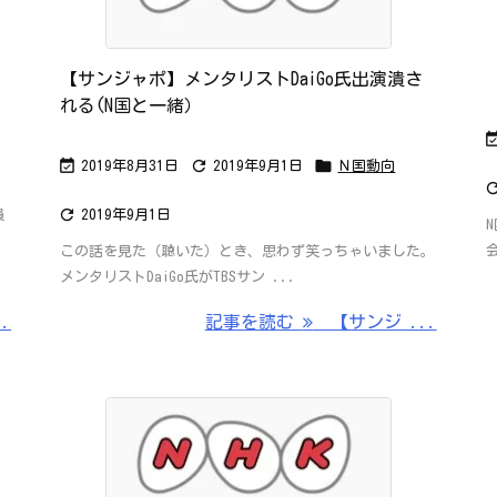
【サンジャポ】メンタリストDaiGo氏出演潰さ
れる(N国と一緒）



2019年8月31日
2019年9月1日
Ｎ国動向

員
2019年9月1日
この話を見た（聴いた）とき、思わず笑っちゃいました。
メンタリストDaiGo氏がTBSサン ...
.
記事を読む
【サンジ ...