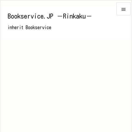

Bookservice.JP －Rinkaku－

inherit Bookservice
メニュ

前へ

次へ

検索