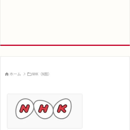


ホーム
>
NHK（N国）