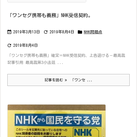
「ワンセグ携帯も義務」NHK受信契約。



2019年3月13日
2019年8月4日
NHK問題点

2019年8月4日
「ワンセグ携帯も義務」確定＝NHK受信契約、上告退ける－最高裁
記事引用 最高裁第3小法廷 ...
記事を読む
「ワンセ ...