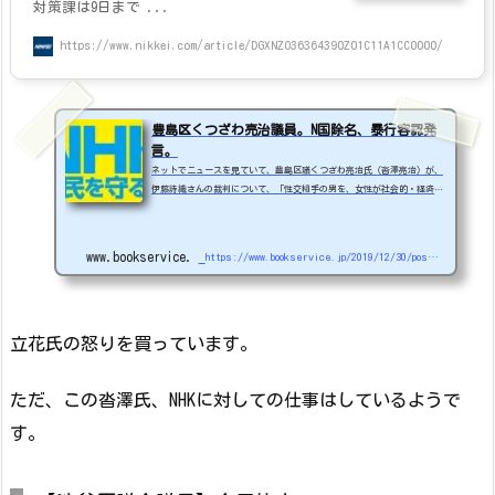
対策課は9日まで ...
https://www.nikkei.com/article/DGXNZO36364390Z01C11A1CC0000/
豊島区くつざわ亮治議員。N国除名、暴行容認発
言。
ネットでニュースを見ていて、豊島区議くつざわ亮治氏（沓澤亮治）が、
伊藤詩織さんの裁判について、「性交相手の男を、女性が社会的・経済的
に攻撃できるという判例ができてしまいました。恋をして結婚したい男女
にとって最悪な判決です。日本を滅ぼしたい界隈は、少子化が進んで万々
歳なのかな」とツイッターで発言と出ていて...。性交相手の男を、女性
www.bookservice.jp
https://www.bookservice.jp/2019/12/30/post-40481
が社会的・経済的に攻撃できるという判例ができてしまいました。恋をし
て結婚したい男女にとって最悪な判決です。日本を滅ぼしたい界隈は、少
子化が進んで万々歳なのかな。https://...
立花氏の怒りを買っています。
ただ、この沓澤氏、NHKに対しての仕事はしているようで
す。