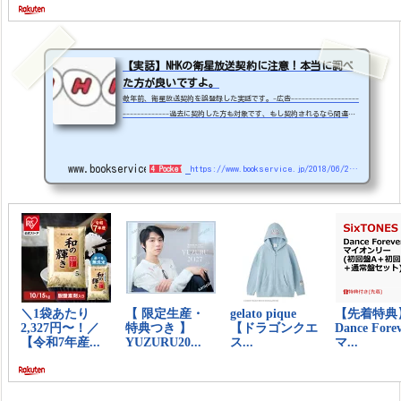
【実話】NHKの衛星放送契約に注意！本当に調べ
た方が良いですよ。
数年前、衛星放送契約を誤登録した実話です。-広告-------------------
-------------過去に契約した方も対象です、もし契約されるなら間違い
なくお得です。【楽天モバイルのご紹介です！】お乗り換えで14,000ポイ
ント、新規ご契約で11,000ポイントプレゼント！※楽天会員にログインま
たは新規登録後、楽天モバイル紹介キャンペーンページに遷移します。▼
www.bookservice.jp
https://www.bookservice.jp/2018/06/22/post-1372
4 Pockets
キャンペーンはこちらhttps://r10.to/hNw8HB-------------------------
--------以下本文実家に足を運んだところ。NHKからDMが来てた「テレビ
にBSと表記があれば紙にチェック入れて送...