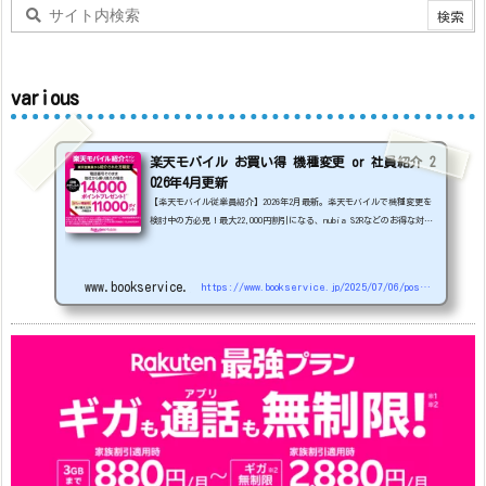
various
楽天モバイル お買い得 機種変更 or 社員紹介 2
026年4月更新
【楽天モバイル従業員紹介】2026年2月最新。楽天モバイルで機種変更を
検討中の方必見！最大22,000円割引になる、nubia S2Rなどのお得な対象
機種を紹介します。
22000円引き機種、続々登場！
OPPO A5
5G
#1円
追加（2026/3）
nubia S2R (ZTE)
1円
S
amsung Galaxy A25 5G
1円
OPPO A3 5G
1円
www.bookservice.jp
https://www.bookservice.jp/2025/07/06/post-48181
arrows We2
1円
arrows We2 Plus
#1円
値
下げ（2026/3/3）
AQUOS sense9
33,900円
Phone (3a) 128GB
24,900～(値下げ)
※iphoneは楽天モバイルサイトからご...