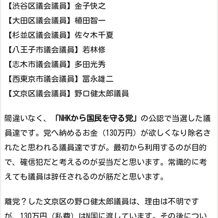
【渋谷区議会議員】金子快之
【大田区議会議員】植田智一
【杉並区議会議員】佐々木千夏
【八王子市議会議員】若林修
【志木市議会議員】多田光秀
【西東京市議会議員】冨永雄二
【文京区議会議員】野口健太郎議員
間違いなく、
「NHKから国民を守る党」
の公認で当選した議
員達です。党へ納めるお金（130万円）が欲しくなり除名さ
れたと思われる議員達ですが。最初から利用するのが目的
で、確信犯だと考えるのが妥当だと思います。常識的に考
えても議員は辞任されるのが筋だと思います。
離党？した文京区の野口健太郎議員は、理由は不明です
が、130万円（私費）はN国に渡しています。その後につい