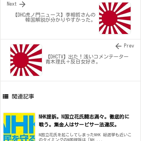

Next
【DHC虎ノ門ニュース】李相哲さんの
韓国解説が分かりやすかった。

Prev
【DHCTV】出た！浅いコメンテーター
青木理氏＋反日女好き。

関連記事
NHK提訴。N国立花氏闘志満々。徹底的に
戦う。集金人はサービサー法違反。
N国立花氏を起こしてしまったNHK 総選挙も近いこ
のタイミングのN国提訴は「NH ...