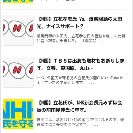
【N国】立花孝志氏 Vs. 爆笑問題の太田
光。ナイスサポート？
爆笑問題の太田光、立花孝志氏の言動を厳しく批判
と言う記事が出ました。 「爆笑問 ...
【N国】ＴＢＳは出演も取材もお断りしま
す。文春、東国原、丸山…
NHKから国民を守る党の立花氏が面白いYouTubeを
上げていたので紹介します。 ...
【N国】立花氏が、NHK新会長元みずほ会
長の前田晃伸氏に申す。
厳密には、承認は12/10の国会で行われるので、現
段階では会長交代は予定です。 ...