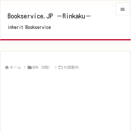

Bookservice.JP －Rinkaku－

inherit Bookservice
メニュ

サイド

前へ




ホーム
>
NHK（N国）
>
Ｎ国動向
次へ

検索