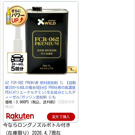
AZ FCR-062 PREMIUM 燃料添加剤 1L 【自動
車20から60Lの場合5回分】PRO仕様の高濃度
PEA(ポリエーテルアミン)を主成分としたデ
ィーゼル/ガソリン添加剤 にも
価格：3,960円（税込、送料別)
(2026/4/8
時点)
楽天で購入
今ならロングノズルボトル付き
（在庫限り）2026.4.7現在