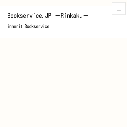

Bookservice.JP －Rinkaku－

inherit Bookservice
メニュ

前へ

次へ

検索