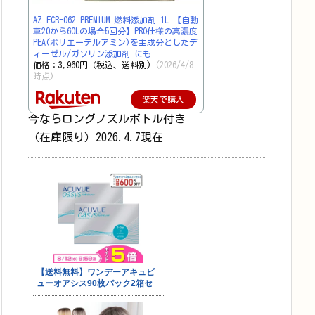
AZ FCR-062 PREMIUM 燃料添加剤 1L 【自動
車20から60Lの場合5回分】PRO仕様の高濃度
PEA(ポリエーテルアミン)を主成分としたデ
ィーゼル/ガソリン添加剤 にも
価格：3,960円（税込、送料別)
(2026/4/8
時点)
楽天で購入
今ならロングノズルボトル付き
（在庫限り）2026.4.7現在