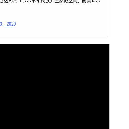
を注ぎ込んだ「ウポポイ民族共生象徴空間」開業レポ
3, 2020