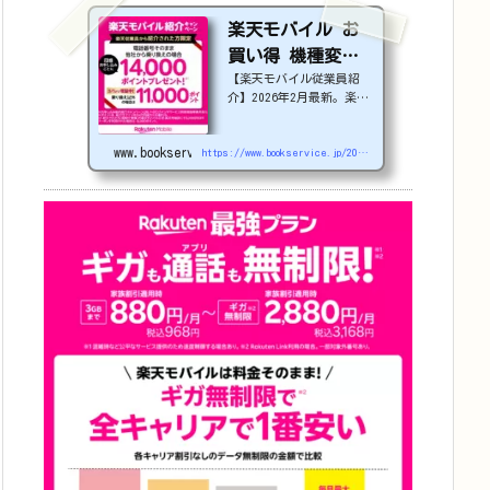
楽天モバイル お
買い得 機種変更
【楽天モバイル従業員紹
or 社員紹介 2026
介】2026年2月最新。楽天
年4月更新
モバイルで機種変更を検討
中の方必見！最大22,000
www.bookservice.jp
円割引になる、nubia S2
https://www.bookservice.jp/2025/07/06/post-48181
Rなどのお得な対象機種を
紹介します。
22000
円引き機種、続々登場！
OPPO A5 5G
#1
円
追加（2026/3）
nubia S2R (ZTE)
1円
Samsung
Galaxy A25 5G
1
円
OPPO A3 5G
1円
arrow
s We2
1円
arrows We2 Plus
#1
円
値下げ（2026/3/
3）
AQUOS sense9
3
3,900円
Phone (3a)
128GB
24,900～(値下
げ)
※iphoneは楽天モバ
イルサイトからご...