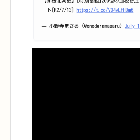
【ch桜北海道】[特別番組]200億の血税
ート[R2/7/13]
https://t.co/VO4vLfHDm6
— 小野寺まさる (@onoderamasaru)
July 1