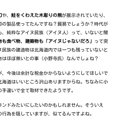
刀
や、
鮭をくわえた木彫りの熊
が展示されていたり、
印の製品使ってたんですね？貿易でしょうか？時代が
も、純粋なアイヌ民族（アイヌ人）って、いないと聞
物も食べ物、建築物も「アイヌじゃないだろ」
って突
ヌ民族の建造物は北海道内では一つも残っていないと
物はほぼ無いとの事（小野寺氏）なんでしょね？
が、今後は余計な税金かからないようにしてほしいで
北海道はいいところ沢山ありますからね。ちなみに小
の手違いで全て取材できたようです。
ランドみたいにしたいのかもしれません。そういえ
の行為を隠していますが、似てるんですよね。