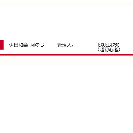
伊田和楽 河のじ
管理人。
EXCEL&ﾏｸﾛ
(超初心者)