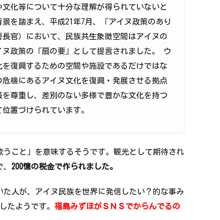
や文化等について十分な理解が得られていないと
景を踏まえ、平成21年7月、「アイヌ政策のあり
房長官）において、民族共生象徴空間はアイヌの
イヌ政策の「扇の要」として提言されました。 ウ
化を復興するための空間や施設であるだけではな
の危機にあるアイヌ文化を復興・発展させる拠点
厳を尊重し、差別のない多様で豊かな文化を持つ
て位置づけられています。
歌うこと」を意味するそうです。観光として期待され
で、
200憶の税金で作られました。
いた人が、アイヌ民族を世界に発信したい？的な事み
業したようです。
福島みずほがＳＮＳでからんでるの