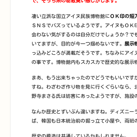
で、そっち系の胡散臭い感じがします。
凄い立派な国立アイヌ民族博物館に
ＯＫ印の短
ＳＮＳでバズっているようです。アイヌもＯＫ
会わない気がするのは自分だけでしょうか？で
いてますが、目的が今一つ掴めないです。
展示
っ込みどころが満載だそうです。ちなみにアイ
の事です。博物館内もスカスカで歴史的な展示
まあ、もう出来ちゃったのでどうでもいいです
すね。わざわざ作り物を見に行くぐらいなら、
野寺まさる氏は妨害にあったようですが、施設
なんか歴史とずいぶん違いますね。ディズニー
ば、韓国も日本統治前の掘っ立て小屋や、両班
歴史の模造は共通しているかもしれません。