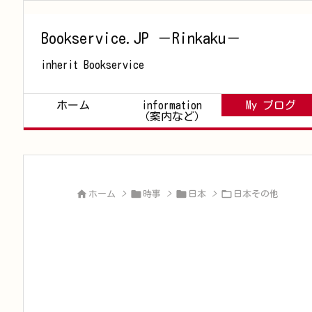
Bookservice.JP －Rinkaku－
inherit Bookservice
ホーム
information
My ブログ
（案内など）




ホーム
>
時事
>
日本
>
日本その他