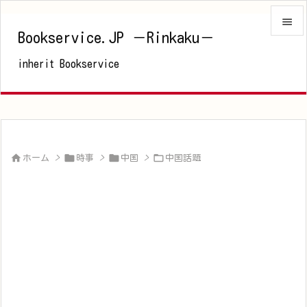

Bookservice.JP －Rinkaku－

inherit Bookservice
メニュ

サイド

前へ





ホーム
>
時事
>
中国
>
中国話題
次へ

検索