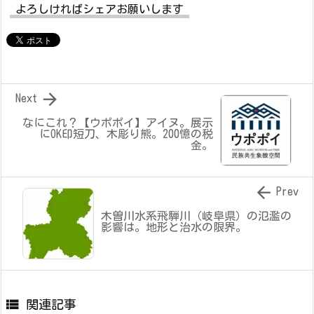
よろしければシェアお願いします

Next
なにこれ？【ウポポイ】アイヌ。展示
にOK印短刀、木彫り熊。200憶の税
金。

Prev
木曽川水系飛騨川（岐阜県）の氾濫の
影響は。地形と治水の限界。

関連記事