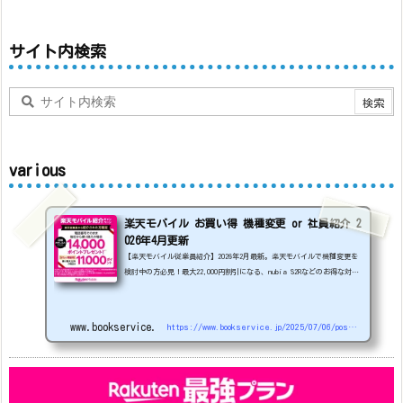
サイト内検索
various
楽天モバイル お買い得 機種変更 or 社員紹介 2
026年4月更新
【楽天モバイル従業員紹介】2026年2月最新。楽天モバイルで機種変更を
検討中の方必見！最大22,000円割引になる、nubia S2Rなどのお得な対象
機種を紹介します。
22000円引き機種、続々登場！
OPPO A5
5G
#1円
追加（2026/3）
nubia S2R (ZTE)
1円
S
amsung Galaxy A25 5G
1円
OPPO A3 5G
1円
www.bookservice.jp
https://www.bookservice.jp/2025/07/06/post-48181
arrows We2
1円
arrows We2 Plus
#1円
値
下げ（2026/3/3）
AQUOS sense9
33,900円
Phone (3a) 128GB
24,900～(値下げ)
※iphoneは楽天モバイルサイトからご...