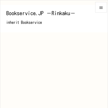

Bookservice.JP －Rinkaku－

inherit Bookservice
メニュ

前へ

次へ

検索