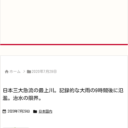


ホーム
>
2020年7月29日
日本三大急流の最上川。記録的な大雨の9時間後に氾
濫。治水の限界。


2020年7月29日
日本国内