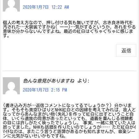
2020年1月7日 12:22 AM
個人の考え方なので、押し付ける気も無いですが、古き良き時代を
汚された…大袈裟ですかね( 一一)…気がするというか、あれをやる
意味が分からないんですよね。最近の紅白はぐちゃぐちゃに感じま
す。
返信
より:
色んな意見がありますね
2020年1月7日 2:15 PM
(書き込み方が…返信コメントになってるでしょうか？) 分かりま
す。そもそも美空ひばりとNHK紅白との因縁を考えてみれば、故人と
なってからあんなまがい物(失礼)を作って紅白に出すということ自
体、いくら遺族の同意があったといっても、道義を重んじる視聴者
の目には許しがたく映ったでしょうし。 事実、一緒に見ていた人は
怒ってました。NHKも話題を作りたいのでしょうが…… ただ紅白がｲ
ﾏｲﾁなのは、またこう言うと語弊があるかも知れませんが、音楽シー
ンに元気がないせいかもですね。