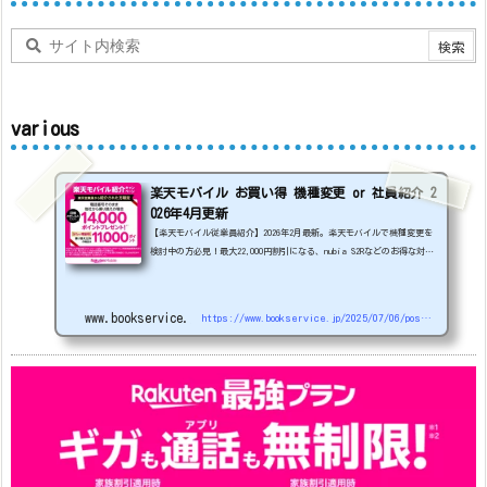
various
楽天モバイル お買い得 機種変更 or 社員紹介 2
026年4月更新
【楽天モバイル従業員紹介】2026年2月最新。楽天モバイルで機種変更を
検討中の方必見！最大22,000円割引になる、nubia S2Rなどのお得な対象
機種を紹介します。
22000円引き機種、続々登場！
OPPO A5
5G
#1円
追加（2026/3）
nubia S2R (ZTE)
1円
S
amsung Galaxy A25 5G
1円
OPPO A3 5G
1円
www.bookservice.jp
https://www.bookservice.jp/2025/07/06/post-48181
arrows We2
1円
arrows We2 Plus
#1円
値
下げ（2026/3/3）
AQUOS sense9
33,900円
Phone (3a) 128GB
24,900～(値下げ)
※iphoneは楽天モバイルサイトからご...