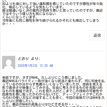
い。
3Dよりも音に対して強い違和感を感じていたのですが感性が年々鈍
化、順応しているような気もしています。
昔は間違いなくJRの案内が気持ち悪いと思っていたのですが、最近
ではそういう喋り方も気にならない
くらいになっています。
10年後にも同じ感性を持ち続けられるかそれとも順応してしまう
か・・・
返信
より:
とおり
2020年1月2日 12:25 AM
余談ですが、さすがNHK。久しぶりにこう感じました。
最近NHKはバライティー色が強くなり民法と変わらず、何に料金を払
っているのか分からず馬鹿らしくなっていましたが、技術を見える
形で進歩させ映像としてみせる。社会に考えさせるものを先取り的
なものを番組で流す。これを見た人がどこまでこの技術の可能性や
危険性を感じ取ったかわからないけど、ディープフェイクやこれか
らのAIの使い方など示唆することも多く、今回の放映だけはNHKを久
しぶりに評価したい。
ただ、最近のNHKの凋落ぶりはひどすぎるが・・・。