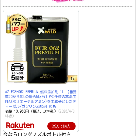
AZ FCR-062 PREMIUM 燃料添加剤 1L 【自動
車20から60Lの場合5回分】PRO仕様の高濃度
PEA(ポリエーテルアミン)を主成分としたデ
ィーゼル/ガソリン添加剤 にも
価格：3,960円（税込、送料別)
(2026/4/8
時点)
楽天で購入
今ならロングノズルボトル付き