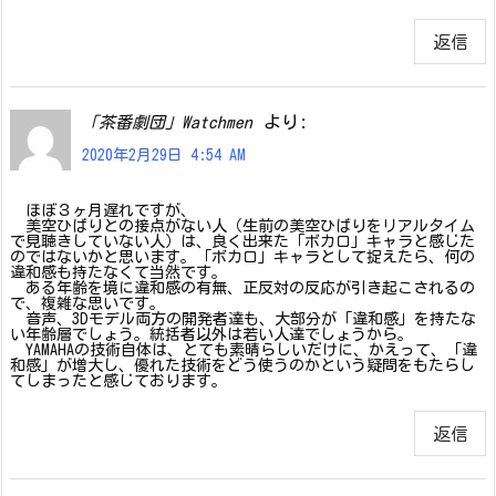
返信
より:
「茶番劇団」Watchmen
2020年2月29日 4:54 AM
ほぼ３ヶ月遅れですが、
美空ひばりとの接点がない人（生前の美空ひばりをリアルタイム
で見聴きしていない人）は、良く出来た「ボカロ」キャラと感じた
のではないかと思います。「ボカロ」キャラとして捉えたら、何の
違和感も持たなくて当然です。
ある年齢を境に違和感の有無、正反対の反応が引き起こされるの
で、複雑な思いです。
音声、3Dモデル両方の開発者達も、大部分が「違和感」を持たな
い年齢層でしょう。統括者以外は若い人達でしょうから。
YAMAHAの技術自体は、とても素晴らしいだけに、かえって、「違
和感」が増大し、優れた技術をどう使うのかという疑問をもたらし
てしまったと感じております。
返信