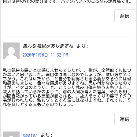
自分は昔のVTRのが好きです。バックバンドのころなんか最高です。
返信
より:
色んな意見がありますね
2020年1月6日 11:32 PM
私は気持ち悪いとは感じませんでしたが、、歌が、全然似ても似つ
かないと思いました。声自体は同じなのでしょうが、歌い方が全く
ちがう。これはAIだから、と自分を納得させる必要がある位には違
和感ありました。色々な感想がありますね。思い付かなかったので
すが、イタコのようだ、と、こうした試み自体を嫌う人もいます。
故人が話しているかのように、別の人間が考えた言葉、それも相手
が聞きたがっている言葉が話される。。故人そっくりの姿でイタコ
芸が行われたら、私もゾッとする気にはなりますね。それでも、そ
れを良しとする人もいるのでしょう。
返信
より:
master