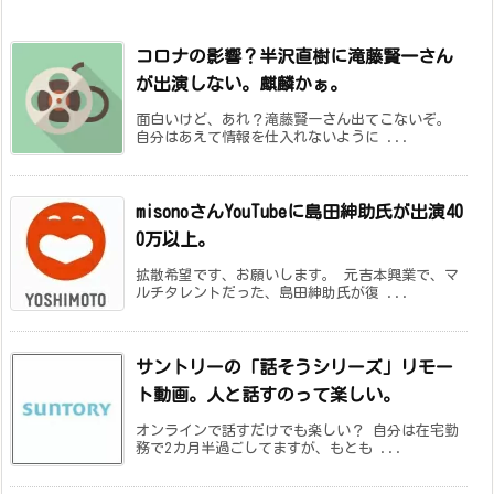
コロナの影響？半沢直樹に滝藤賢一さん
が出演しない。麒麟かぁ。
面白いけど、あれ？滝藤賢一さん出てこないぞ。
自分はあえて情報を仕入れないように ...
misonoさんYouTubeに島田紳助氏が出演40
0万以上。
拡散希望です、お願いします。 元吉本興業で、マ
ルチタレントだった、島田紳助氏が復 ...
サントリーの「話そうシリーズ」リモー
ト動画。人と話すのって楽しい。
オンラインで話すだけでも楽しい？ 自分は在宅勤
務で2カ月半過ごしてますが、もとも ...