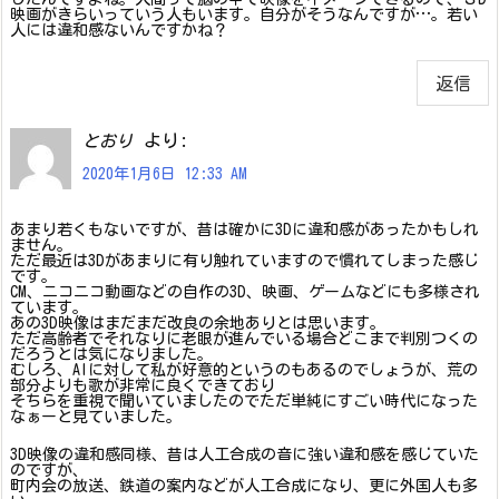
映画がきらいっていう人もいます。自分がそうなんですが…。若い
人には違和感ないんですかね？
返信
より:
とおり
2020年1月6日 12:33 AM
あまり若くもないですが、昔は確かに3Dに違和感があったかもしれ
ません。
ただ最近は3Dがあまりに有り触れていますので慣れてしまった感じ
です。
CM、ニコニコ動画などの自作の3D、映画、ゲームなどにも多様され
ています。
あの3D映像はまだまだ改良の余地ありとは思います。
ただ高齢者でそれなりに老眼が進んでいる場合どこまで判別つくの
だろうとは気になりました。
むしろ、AIに対して私が好意的というのもあるのでしょうが、荒の
部分よりも歌が非常に良くできており
そちらを重視で聞いていましたのでただ単純にすごい時代になった
なぁーと見ていました。
3D映像の違和感同様、昔は人工合成の音に強い違和感を感じていた
のですが、
町内会の放送、鉄道の案内などが人工合成になり、更に外国人も多