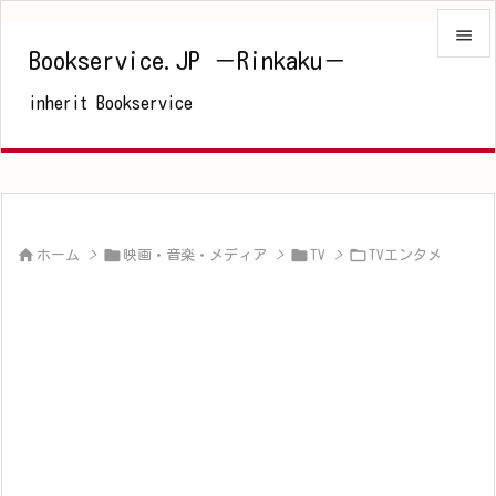

Bookservice.JP －Rinkaku－

inherit Bookservice
メニュ

サイド

前へ





ホーム
>
映画・音楽・メディア
>
TV
>
TVエンタメ
次へ

検索