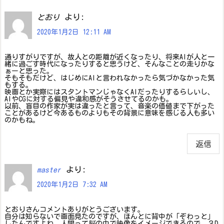
より:
とおり
2020年1月2日 12:11 AM
通りすがりですが、故人との距離が近くなったり、将来AIが人と一
緒に過ごす時代になったりすると思うけど、そんなことの走りかな
ぁーと思った。
そもそもだけど、はじめにAIと言われなかったら気づかなかった気
もする。
映画とか実際にはスタントマンじゃなくAIだったりするらしいし、
AIやCGに対する偏見や違和感がそうさせてるのかも。
以前、盲目の作家が実は違ったと言って、音楽の価値まで下がった
ことがあるけど今あるものよりもその背景に意味を感じる人も多い
のかもね。
返信
より:
master
2020年1月2日 7:32 AM
とおりさんコメントありがとうございます。
自分は知らないで画面見たのですが、ほんとに背中が「ぞわっと」
したんですよね。人間って脳の中で映像をイメージできるので、３D