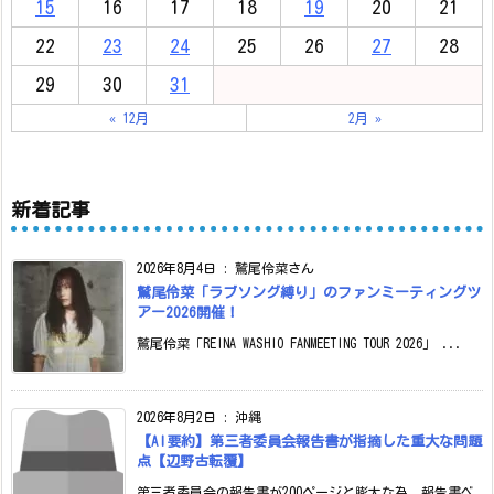
15
16
17
18
19
20
21
22
23
24
25
26
27
28
29
30
31
« 12月
2月 »
新着記事
2026年8月4日
:
鷲尾伶菜さん
鷲尾伶菜「ラブソング縛り」のファンミーティングツ
アー2026開催！
鷲尾伶菜「REINA WASHIO FANMEETING TOUR 2026」 ...
2026年8月2日
:
沖縄
【AI要約】第三者委員会報告書が指摘した重大な問題
点【辺野古転覆】
第三者委員会の報告書が200ページと膨大な為、報告書ベ