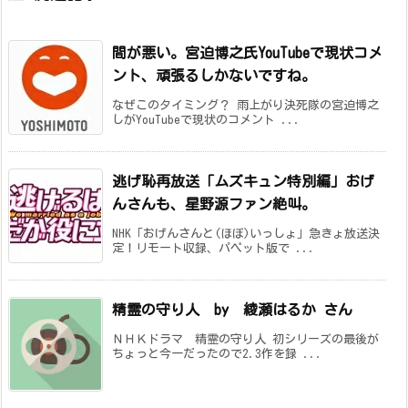
間が悪い。宮迫博之氏YouTubeで現状コメ
ント、頑張るしかないですね。
なぜこのタイミング？ 雨上がり決死隊の宮迫博之
しがYouTubeで現状のコメント ...
逃げ恥再放送「ムズキュン特別編」おげ
んさんも、星野源ファン絶叫。
NHK「おげんさんと(ほぼ)いっしょ」急きょ放送決
定！リモート収録、パペット版で ...
精霊の守り人 by 綾瀬はるか さん
ＮＨＫドラマ 精霊の守り人 初シリーズの最後が
ちょっと今一だったので2.3作を録 ...