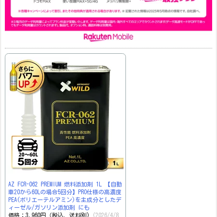
AZ FCR-062 PREMIUM 燃料添加剤 1L 【自動
車20から60Lの場合5回分】PRO仕様の高濃度
PEA(ポリエーテルアミン)を主成分としたデ
ィーゼル/ガソリン添加剤 にも
価格：3,960円（税込、送料別)
(2026/4/8