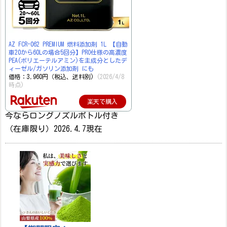
AZ FCR-062 PREMIUM 燃料添加剤 1L 【自動
車20から60Lの場合5回分】PRO仕様の高濃度
PEA(ポリエーテルアミン)を主成分としたデ
ィーゼル/ガソリン添加剤 にも
価格：3,960円（税込、送料別)
(2026/4/8
時点)
楽天で購入
今ならロングノズルボトル付き
（在庫限り）2026.4.7現在