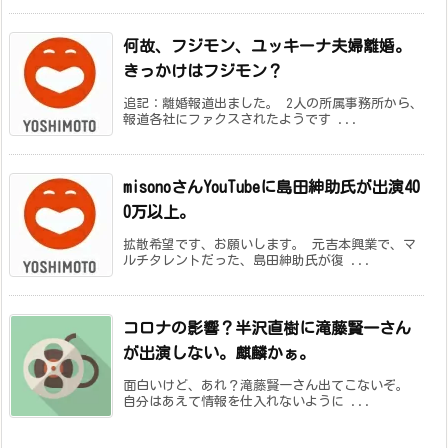
何故、フジモン、ユッキーナ夫婦離婚。
きっかけはフジモン？
追記：離婚報道出ました。 2人の所属事務所から、
報道各社にファクスされたようです ...
misonoさんYouTubeに島田紳助氏が出演40
0万以上。
拡散希望です、お願いします。 元吉本興業で、マ
ルチタレントだった、島田紳助氏が復 ...
コロナの影響？半沢直樹に滝藤賢一さん
が出演しない。麒麟かぁ。
面白いけど、あれ？滝藤賢一さん出てこないぞ。
自分はあえて情報を仕入れないように ...