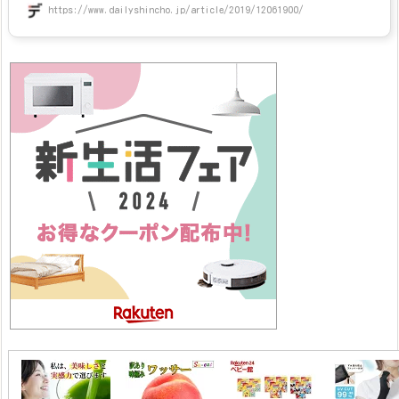
https://www.dailyshincho.jp/article/2019/12061900/