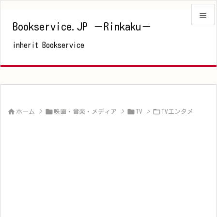

Bookservice.JP －Rinkaku－

inherit Bookservice
メニュ

サイド

前へ





ホーム
>
映画・音楽・メディア
>
TV
>
TVエンタメ
次へ

検索