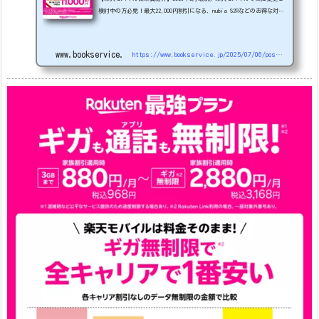
検討中の方必見！最大22,000円割引になる、nubia S2Rなどのお得な対象
機種を紹介します。
22000円引き機種、続々登場！
OPPO A5
5G
#1円
追加（2026/3）
nubia S2R (ZTE)
1円
S
amsung Galaxy A25 5G
1円
OPPO A3 5G
1円
www.bookservice.jp
https://www.bookservice.jp/2025/07/06/post-48181
arrows We2
1円
arrows We2 Plus
#1円
値
下げ（2026/3/3）
AQUOS sense9
33,900円
Phone (3a) 128GB
24,900～(値下げ)
※iphoneは楽天モバイルサイトからご...