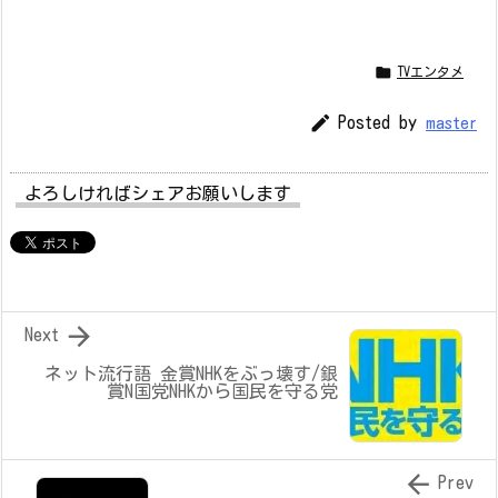

TVエンタメ

Posted by
master
よろしければシェアお願いします

Next
ネット流行語 金賞NHKをぶっ壊す/銀
賞N国党NHKから国民を守る党

Prev