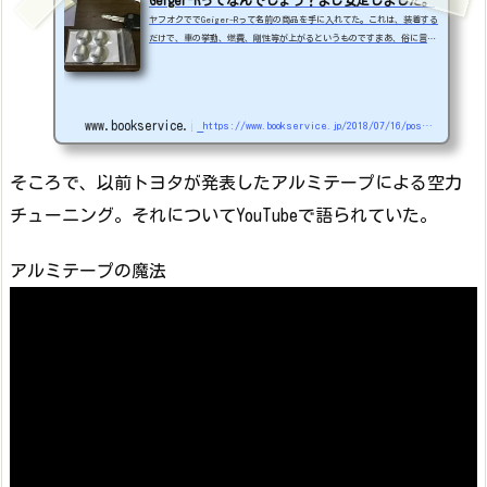
ヤフオクででGeiger-Rって名前の商品を手に入れてた。これは、装着する
だけで、車の挙動、燃費、剛性等が上がるというものですまあ、俗に言う
オカルト商品の一部だと思ってもらっても良いかもしれません。私も何故
手に入れようとしたのか？？？です。無性に気になり手を出してしまっ
た...//線量：6.396μSv/hr 前後（4～7μSv/hr前後を示します。測定時の
環境により変動します）マイナスイオン：2,849ions 前後//効果について
www.bookservice.jp
https://www.bookservice.jp/2018/07/16/post-1513
は、後日UP致します。【LUXIA(ラクシア) イオンデポジット 除去剤 Dr 20
0ml】イオンデポジット除去 ウォーター...
そころで、以前トヨタが発表したアルミテープによる空力
チューニング。それについてYouTubeで語られていた。
アルミテープの魔法