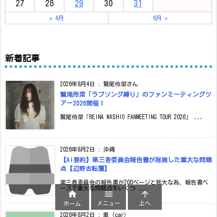
27
28
29
30
31
« 4月
6月 »
新着記事
2026年8月4日
:
鷲尾伶菜さん
鷲尾伶菜「ラブソング縛り」のファンミーティングツ
アー2026開催！
鷲尾伶菜「REINA WASHIO FANMEETING TOUR 2026」 ...
2026年8月2日
:
沖縄
【AI要約】第三者委員会報告書が指摘した重大な問題
点【辺野古転覆】
第三者委員会の報告書が200ページと膨大な為、報告書ベ
ースで重大な問題点をいくつ ...



メニュー
上へ
ホーム
2026年8月2日
:
車（car）