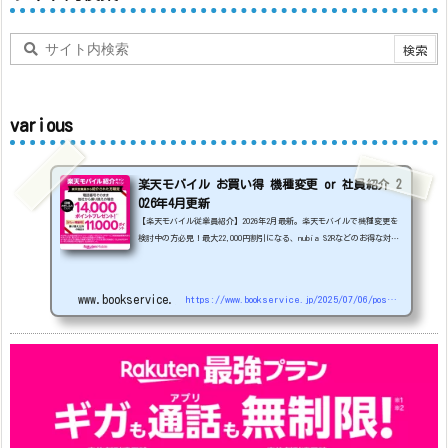
various
楽天モバイル お買い得 機種変更 or 社員紹介 2
026年4月更新
【楽天モバイル従業員紹介】2026年2月最新。楽天モバイルで機種変更を
検討中の方必見！最大22,000円割引になる、nubia S2Rなどのお得な対象
機種を紹介します。
22000円引き機種、続々登場！
OPPO A5
5G
#1円
追加（2026/3）
nubia S2R (ZTE)
1円
S
amsung Galaxy A25 5G
1円
OPPO A3 5G
1円
www.bookservice.jp
https://www.bookservice.jp/2025/07/06/post-48181
arrows We2
1円
arrows We2 Plus
#1円
値
下げ（2026/3/3）
AQUOS sense9
33,900円
Phone (3a) 128GB
24,900～(値下げ)
※iphoneは楽天モバイルサイトからご...