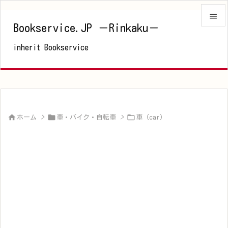

Bookservice.JP －Rinkaku－

inherit Bookservice
メニュ

サイド

前へ




ホーム
>
車・バイク・自転車
>
車（car）
次へ

検索