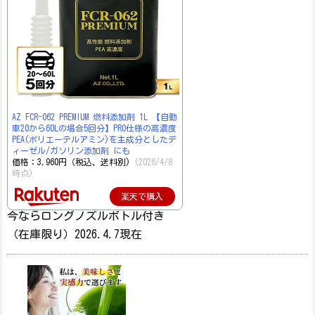
AZ FCR-062 PREMIUM 燃料添加剤 1L 【自動
車20から60Lの場合5回分】PRO仕様の高濃度
PEA(ポリエーテルアミン)を主成分としたデ
ィーゼル/ガソリン添加剤 にも
価格：3,960円（税込、送料別)
(2026/4/8
時点)
楽天で購入
今ならロングノズルボトル付き
（在庫限り）2026.4.7現在