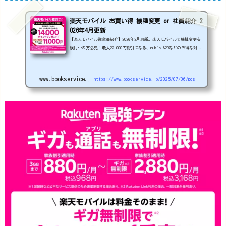
楽天モバイル お買い得 機種変更 or 社員紹介 2
026年4月更新
【楽天モバイル従業員紹介】2026年2月最新。楽天モバイルで機種変更を
検討中の方必見！最大22,000円割引になる、nubia S2Rなどのお得な対象
機種を紹介します。
22000円引き機種、続々登場！
OPPO A5
5G
#1円
追加（2026/3）
nubia S2R (ZTE)
1円
S
amsung Galaxy A25 5G
1円
OPPO A3 5G
1円
www.bookservice.jp
https://www.bookservice.jp/2025/07/06/post-48181
arrows We2
1円
arrows We2 Plus
#1円
値
下げ（2026/3/3）
AQUOS sense9
33,900円
Phone (3a) 128GB
24,900～(値下げ)
※iphoneは楽天モバイルサイトからご...