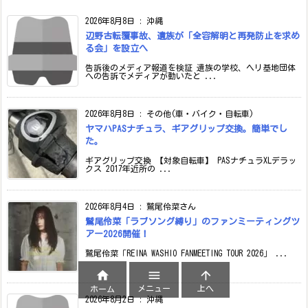
2026年8月8日
:
沖縄
辺野古転覆事故、遺族が「全容解明と再発防止を求め
る会」を設立へ
告訴後のメディア報道を検証 遺族の学校、ヘリ基地団体
への告訴でメディアが動いたと ...
2026年8月8日
:
その他(車・バイク・自転車)
ヤマハPASナチュラ、ギアグリップ交換。簡単でし
た。
ギアグリップ交換 【対象自転車】 PASナチュラXLデラッ
クス 2017年近所の ...
2026年8月4日
:
鷲尾伶菜さん
鷲尾伶菜「ラブソング縛り」のファンミーティングツ
アー2026開催！
鷲尾伶菜「REINA WASHIO FANMEETING TOUR 2026」 ...



メニュー
上へ
ホーム
2026年8月2日
:
沖縄