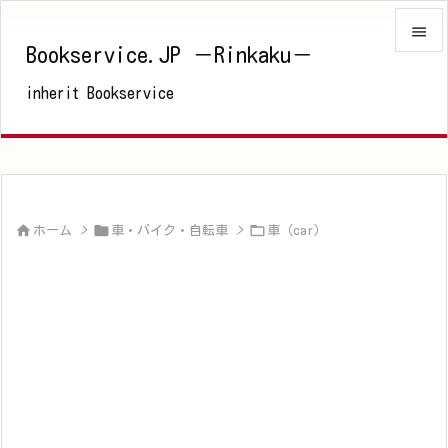

Bookservice.JP －Rinkaku－

inherit Bookservice
メニュ

サイド

前へ




ホーム
>
車・バイク・自転車
>
車（car）
次へ

検索