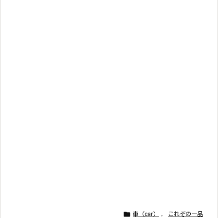

車（car）
,
これぞの一品