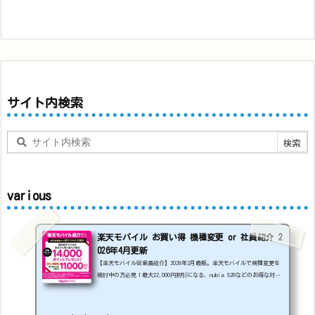
サイト内検索
various
楽天モバイル お買い得 機種変更 or 社員紹介 2
026年4月更新
【楽天モバイル従業員紹介】2026年2月最新。楽天モバイルで機種変更を
検討中の方必見！最大22,000円割引になる、nubia S2Rなどのお得な対象
機種を紹介します。
22000円引き機種、続々登場！
OPPO A5
5G
#1円
追加（2026/3）
nubia S2R (ZTE)
1円
S
amsung Galaxy A25 5G
1円
OPPO A3 5G
1円