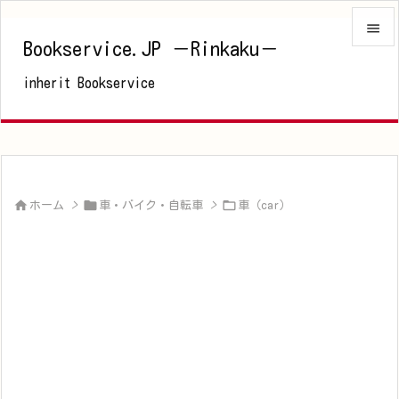

Bookservice.JP －Rinkaku－

inherit Bookservice
メニュ

サイド

前へ




ホーム
>
車・バイク・自転車
>
車（car）
次へ

検索