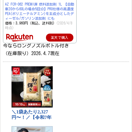
AZ FCR-062 PREMIUM 燃料添加剤 1L 【自動
車20から60Lの場合5回分】PRO仕様の高濃度
PEA(ポリエーテルアミン)を主成分としたデ
ィーゼル/ガソリン添加剤 にも
価格：3,960円（税込、送料別)
(2026/4/8
時点)
楽天で購入
今ならロングノズルボトル付き
（在庫限り）2026.4.7現在