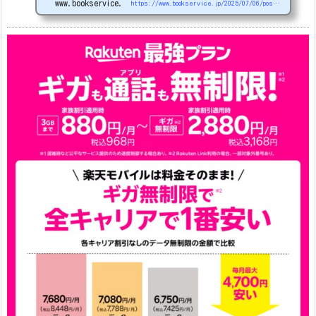
www.bookservice.jp
https://www.bookservice.jp/2025/07/06/post-48181
arrows We2
1円
arrows We2 Plus
#1円
値
下げ（2026/3/3）
AQUOS sense9
33,900円
Phone (3a) 128GB
24,900～(値下げ)
※iphoneは楽天モバイルサイトからご...