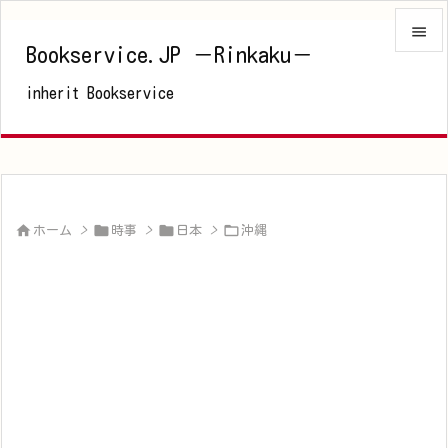

Bookservice.JP －Rinkaku－

inherit Bookservice
メニュ

サイド

前へ





ホーム
>
時事
>
日本
>
沖縄
次へ

検索