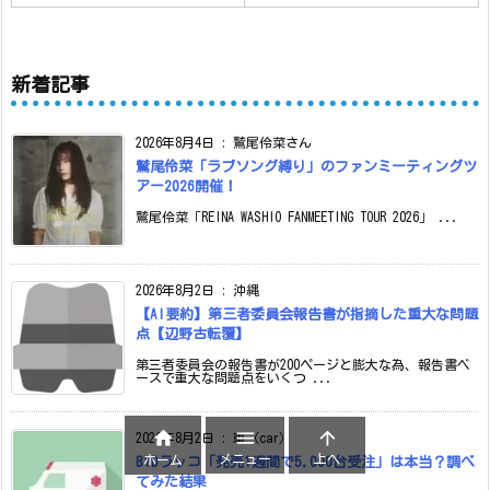
新着記事
2026年8月4日
:
鷲尾伶菜さん
鷲尾伶菜「ラブソング縛り」のファンミーティングツ
アー2026開催！
鷲尾伶菜「REINA WASHIO FANMEETING TOUR 2026」 ...
2026年8月2日
:
沖縄
【AI要約】第三者委員会報告書が指摘した重大な問題
点【辺野古転覆】
第三者委員会の報告書が200ページと膨大な為、報告書ベ
ースで重大な問題点をいくつ ...



2026年8月2日
:
車（car）
メニュー
上へ
ホーム
BYDラッコ「発売1週間で5,000台受注」は本当？調べ
てみた結果