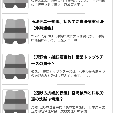
辺野古事故、遺族のnoteから思うこと。 自分も改
めて拝見させて頂き、宮城喜久子 ...
玉城デニー知事、初めて問責決議案可決
【沖縄議会】
2026年7月13日、沖縄県政に大きな変化が。 沖縄
県議会において、玉城デニー知 ...
【辺野古・船転覆事故】東武トップツア
ーズの責任？
追記。 東武トップツアーズは、ホテルから港まで
の送迎のみと取材に答えています。 ...
【辺野古抗議船転覆】宮崎駿氏と民放労
連の沈黙は肯定？
沈黙 辺野古基金共同代表の宮崎駿氏、日本民間放
送労働組合連合会（民放労連）は依然 ...