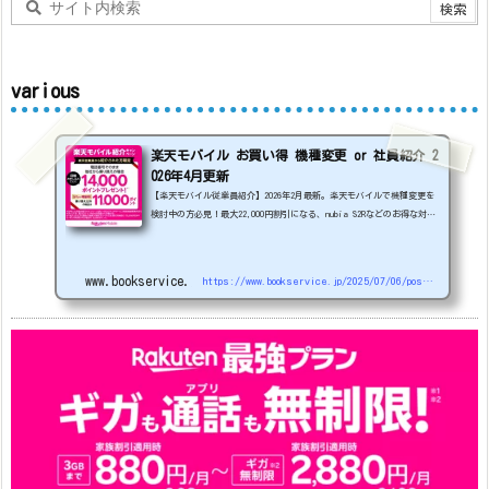
various
楽天モバイル お買い得 機種変更 or 社員紹介 2
026年4月更新
【楽天モバイル従業員紹介】2026年2月最新。楽天モバイルで機種変更を
検討中の方必見！最大22,000円割引になる、nubia S2Rなどのお得な対象
機種を紹介します。
22000円引き機種、続々登場！
OPPO A5
5G
#1円
追加（2026/3）
nubia S2R (ZTE)
1円
S
amsung Galaxy A25 5G
1円
OPPO A3 5G
1円
www.bookservice.jp
https://www.bookservice.jp/2025/07/06/post-48181
arrows We2
1円
arrows We2 Plus
#1円
値
下げ（2026/3/3）
AQUOS sense9
33,900円
Phone (3a) 128GB
24,900～(値下げ)
※iphoneは楽天モバイルサイトからご...