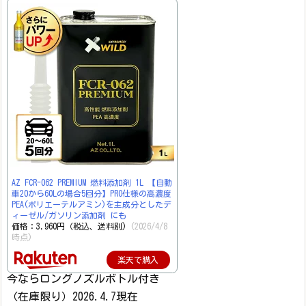
AZ FCR-062 PREMIUM 燃料添加剤 1L 【自動
車20から60Lの場合5回分】PRO仕様の高濃度
PEA(ポリエーテルアミン)を主成分としたデ
ィーゼル/ガソリン添加剤 にも
価格：3,960円（税込、送料別)
(2026/4/8
時点)
楽天で購入
今ならロングノズルボトル付き
（在庫限り）2026.4.7現在