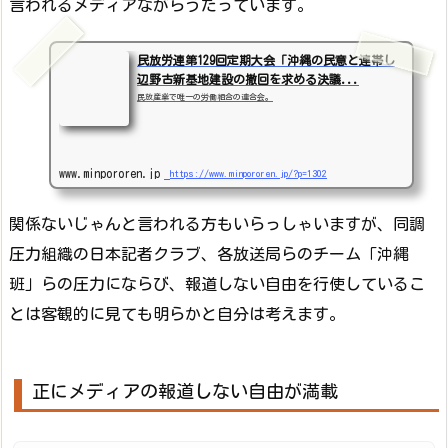
言われるメディアながらうたっています。
民放労連第129回定期大会「沖縄の民意と連帯し
辺野古新基地建設の撤回を求める決議...
民放産業で唯一の労働組合の連合会。
www.minpororen.jp
https://www.minpororen.jp/?p=1302
関係ないじゃんと言われる方もいらっしゃいますが、同調
圧力組織の日本記者クラブ、各放送局らのチーム「沖縄
班」らの圧力にならび、報道しない自由を行使しているこ
とは客観的に見ても明らかと自分は考えます。
正にメディアの報道しない自由が満載