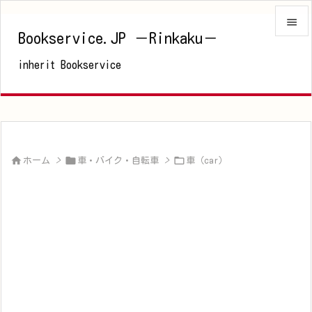

Bookservice.JP －Rinkaku－

inherit Bookservice
メニュ

サイド

前へ




ホーム
>
車・バイク・自転車
>
車（car）
次へ

検索