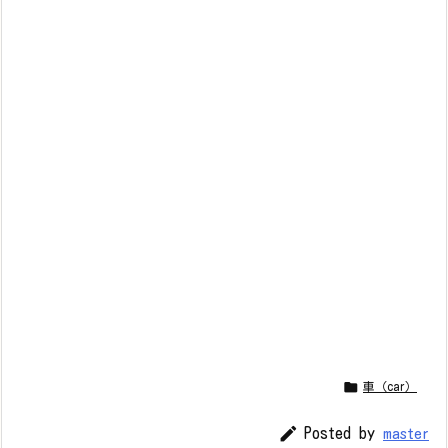

車（car）

Posted by
master