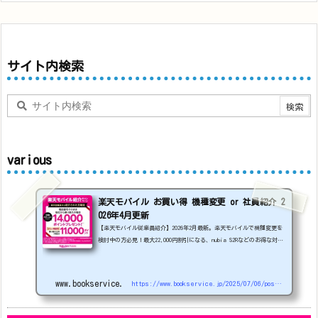
サイト内検索
various
楽天モバイル お買い得 機種変更 or 社員紹介 2
026年4月更新
【楽天モバイル従業員紹介】2026年2月最新。楽天モバイルで機種変更を
検討中の方必見！最大22,000円割引になる、nubia S2Rなどのお得な対象
機種を紹介します。
22000円引き機種、続々登場！
OPPO A5
5G
#1円
追加（2026/3）
nubia S2R (ZTE)
1円
S
amsung Galaxy A25 5G
1円
OPPO A3 5G
1円
www.bookservice.jp
https://www.bookservice.jp/2025/07/06/post-48181
arrows We2
1円
arrows We2 Plus
#1円
値
下げ（2026/3/3）
AQUOS sense9
33,900円
Phone (3a) 128GB
24,900～(値下げ)
※iphoneは楽天モバイルサイトからご...