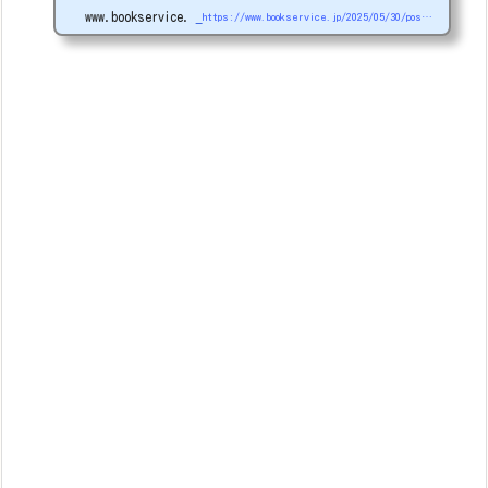
年イエローハットにてブレーキキャリパー固着のためフロントブレーキ一
www.bookservice.jp
https://www.bookservice.jp/2025/05/30/post-48125
式を入れ替えてもらった。いろいろ親身に対応してくれてたところだった
んですが、経営母体が変わってしまい社員さんも全入れ替えになってしま
ったそうで、おそらく原因を調べてまで...