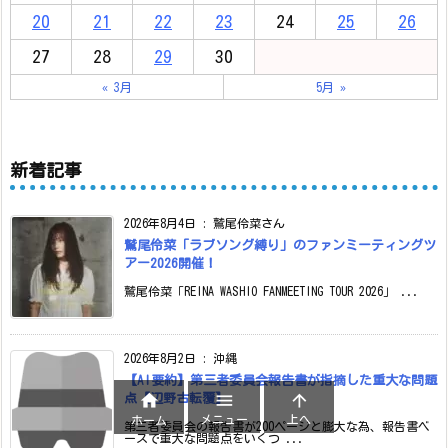
20
21
22
23
24
25
26
27
28
29
30
« 3月
5月 »
新着記事
2026年8月4日
:
鷲尾伶菜さん
鷲尾伶菜「ラブソング縛り」のファンミーティングツ
アー2026開催！
鷲尾伶菜「REINA WASHIO FANMEETING TOUR 2026」 ...
2026年8月2日
:
沖縄
【AI要約】第三者委員会報告書が指摘した重大な問題



点【辺野古転覆】
メニュー
上へ
ホーム
第三者委員会の報告書が200ページと膨大な為、報告書ベ
ースで重大な問題点をいくつ ...