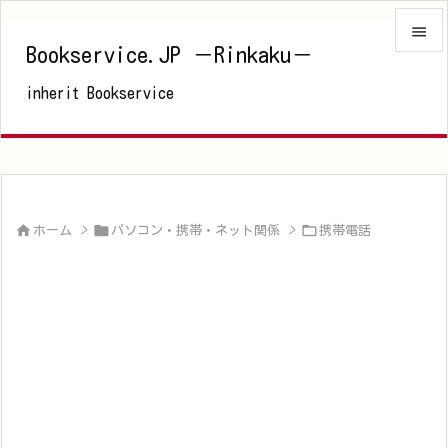

Bookservice.JP －Rinkaku－

inherit Bookservice
メニュ

サイド

前へ




ホーム
>
パソコン・携帯・ネット関係
>
携帯電話
次へ

検索