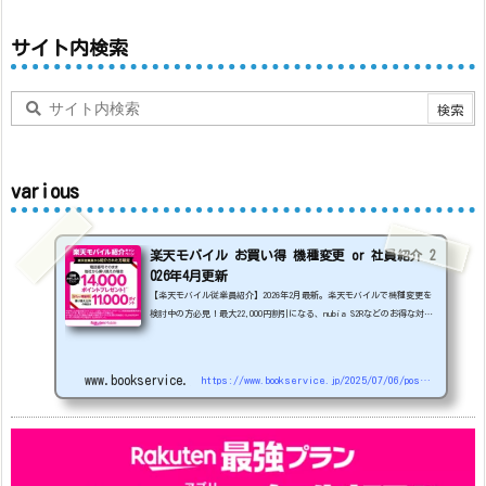
サイト内検索
various
楽天モバイル お買い得 機種変更 or 社員紹介 2
026年4月更新
【楽天モバイル従業員紹介】2026年2月最新。楽天モバイルで機種変更を
検討中の方必見！最大22,000円割引になる、nubia S2Rなどのお得な対象
機種を紹介します。
22000円引き機種、続々登場！
OPPO A5
5G
#1円
追加（2026/3）
nubia S2R (ZTE)
1円
S
amsung Galaxy A25 5G
1円
OPPO A3 5G
1円
www.bookservice.jp
https://www.bookservice.jp/2025/07/06/post-48181
arrows We2
1円
arrows We2 Plus
#1円
値
下げ（2026/3/3）
AQUOS sense9
33,900円
Phone (3a) 128GB
24,900～(値下げ)
※iphoneは楽天モバイルサイトからご...