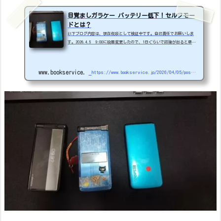
目覚ましガラケー バッテリー低下！セルフモー
ドとは？
以下ブログ内容は、現在仮説として検証中です。自己責任でお願いしま
す。2026.4.5 9:00に設置変更したので、1日ぐらいで結論が出ると思い
ます。2026.4.6 9:00現在バッテリーの減少（電池マーク）はないようで
す。このまま1週間持てば問題なしとして良いでしょう。バッテリー1個買
うところでした。2026.4.8 5:00現在、バッテリー満タン（電池マーク）
www.bookservice.jp
https://www.bookservice.jp/2026/04/05/post-49227
です。目覚ましとしても使えてます。完全復活で問題なさそう。2026.4.1
1 コメントで情報頂きました。SIMカード(ドコモUIMカード)を抜くと『圏
外』となり表示自体がなくなるとのこと...