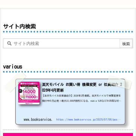
サイト内検索
various
楽天モバイル お買い得 機種変更 or 社員紹介 2
026年4月更新
【楽天モバイル従業員紹介】2026年2月最新。楽天モバイルで機種変更を
検討中の方必見！最大22,000円割引になる、nubia S2Rなどのお得な対象
機種を紹介します。
22000円引き機種、続々登場！
OPPO A5
5G
#1円
追加（2026/3）
nubia S2R (ZTE)
1円
S
amsung Galaxy A25 5G
1円
OPPO A3 5G
1円
www.bookservice.jp
https://www.bookservice.jp/2025/07/06/post-48181
arrows We2
1円
arrows We2 Plus
#1円
値
下げ（2026/3/3）
AQUOS sense9
33,900円
Phone (3a) 128GB
24,900～(値下げ)
※iphoneは楽天モバイルサイトからご...