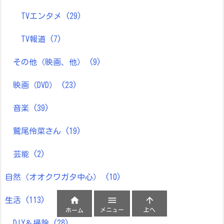
TVエンタメ
(29)
TV報道
(7)
その他（映画、他）
(9)
映画（DVD）
(23)
音楽
(39)
鷲尾伶菜さん
(19)
芸能
(2)
自然（オオクワガタ中心）
(10)



生活
(113)
メニュー
上へ
ホーム
DIY＆掃除
(28)