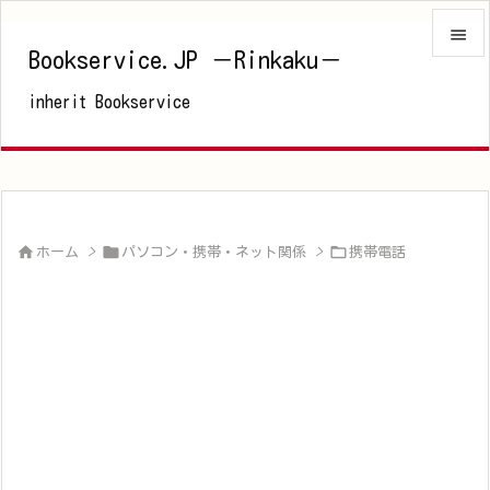

Bookservice.JP －Rinkaku－

inherit Bookservice
メニュ

サイド

前へ




ホーム
>
パソコン・携帯・ネット関係
>
携帯電話
次へ

検索