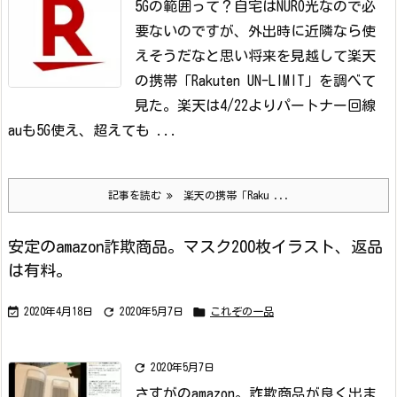
5Gの範囲って？
自宅はNURO光なので必
要ないのですが、外出時に近隣なら使
えそうだなと思い将来を見越して楽天
の携帯「Rakuten UN-LIMIT」を調べて
見た。
楽天は4/22よりパートナー回線
auも5G使え、超えても ...
記事を読む
楽天の携帯「Raku ...
安定のamazon詐欺商品。マスク200枚イラスト、返品
は有料。



2020年4月18日
2020年5月7日
これぞの一品

2020年5月7日
さすがのamazon。詐欺商品が良く出ま