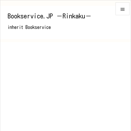

Bookservice.JP －Rinkaku－

inherit Bookservice
メニュ

前へ

次へ

検索