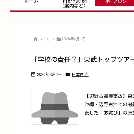
ホーム
information
My ブログ
（案内など）


ホーム
>
2026年4月1日
「学校の責任？」東武トップツア


2026年4月1日
日本国内
【辺野古転覆事故】東
沖縄・辺野古沖での船
表した「お詫び」の原文