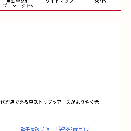
自動車整備
サイトマップ
Sorry
プロジェクトK
行代理店である東武トップツアーズがようやく発
記事を読む
「学校の責任？」 ...