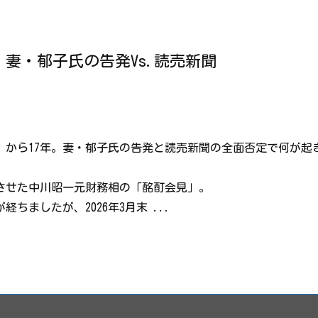
。妻・郁子氏の告発Vs.読売新聞
」から17年。妻・郁子氏の告発と読売新聞の全面否定で何が起
撼させた中川昭一元財務相の「酩酊会見」。
ちましたが、2026年3月末 ...