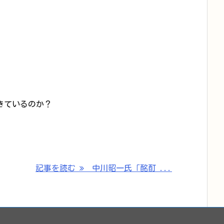
きているのか？
記事を読む
中川昭一氏「酩酊 ...