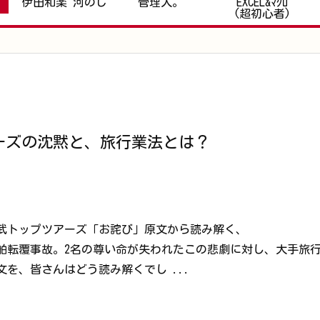
伊田和楽 河のじ
管理人。
EXCEL&ﾏｸﾛ
(超初心者)
ーズの沈黙と、旅行業法とは？
武トップツアーズ「お詫び」原文から読み解く、
舶転覆事故。2名の尊い命が失われたこの悲劇に対し、大手旅
を、皆さんはどう読み解くでし ...