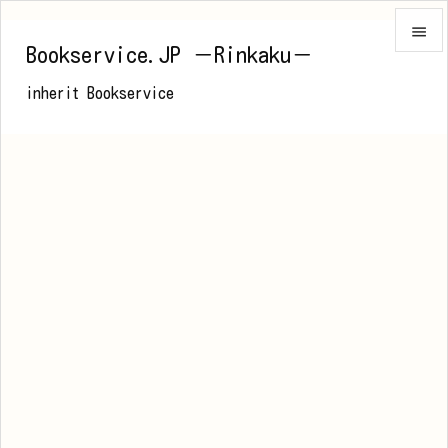

Bookservice.JP －Rinkaku－

inherit Bookservice
メニュ

前へ

次へ

検索