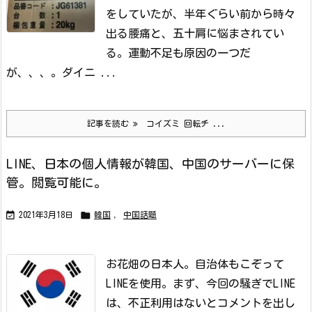
をしていたが、半年ぐらい前から時々
出る腰痛と、五十肩に悩まされてい
る。運動不足も原因の一つだ
が、、、。
ダイニ ...
記事を読む
コイズミ 回転チ ...
LINE、日本の個人情報が韓国、中国のサーバーに保
管。閲覧可能に。


2021年3月18日
韓国
,
中国話題
お花畑の日本人。自治体もこぞって
LINEを使用。
まず、今回の騒ぎでLINE
は、不正利用はないとコメントを出し