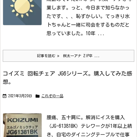
業します。っと、今日まで知らなかっ
たです、、、恥ずかしい。
てっきり水
卜ちゃんと一緒に司会をするものだと
思っていました。
10年 ...
記事を読む
桝太一アナ ZIP卒 ...
コイズミ 回転チェア JG6シリーズ。購入してみた感
想。


2021年3月20日
これぞの一品
腰痛、五十肩に。解消にイスを購入
（JG-61381BK）
テレワークが1年以上続
き、自宅のダイニングテーブルで仕事