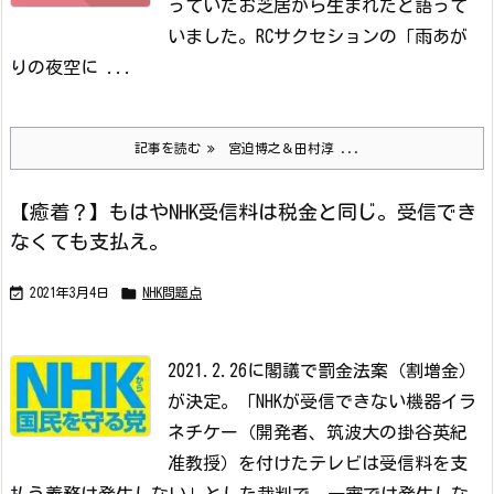
っていたお芝居から生まれたと語って
いました。RCサクセションの「雨あが
りの夜空に ...
記事を読む
宮迫博之＆田村淳 ...
【癒着？】もはやNHK受信料は税金と同じ。受信でき
なくても支払え。


2021年3月4日
NHK問題点
2021.2.26に閣議で罰金法案（割増金）
が決定。
「NHKが受信できない機器イラ
ネチケー（開発者、筑波大の掛谷英紀
准教授）を付けたテレビは受信料を支