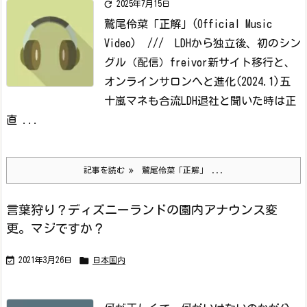

2025年7月15日
鷲尾伶菜「正解」(Official Music
Video) /// LDHから独立後、初のシン
グル（配信）freivor新サイト移行と、
オンラインサロンへと進化(2024.1)
五
十嵐マネも合流
LDH退社と聞いた時は正
直 ...
記事を読む
鷲尾伶菜「正解」 ...
言葉狩り？ディズニーランドの園内アナウンス変
更。マジですか？


2021年3月26日
日本国内