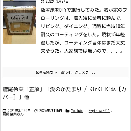

2022年3月27日
放置床をDIYで施行してみた。
我が家のフ
ローリングは、購入時に業者に頼んで、
リビング、ダイニング、通路に当時10年
耐久のコーティングをした。現状15年経
過したが、コーティング自体はまだ大丈
夫そうだ。大家族では無いので、、、。
記事を読む
築15年。グラスヴ ...
鷲尾伶菜「正解」「愛のかたまり / KinKi Kids [カ
バー] 」他



2021年3月26日
2025年7月15日
YouTube
,
E-girls/EG11
,
鷲尾伶菜さん