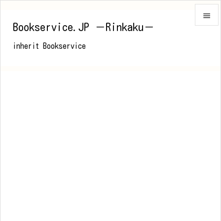

Bookservice.JP －Rinkaku－

inherit Bookservice
メニュ

前へ

次へ

検索