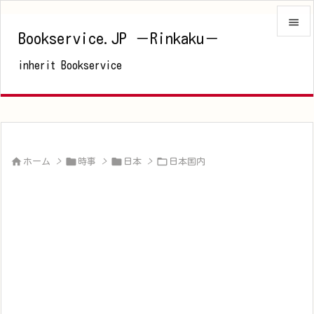

Bookservice.JP －Rinkaku－

inherit Bookservice
メニュ

サイド

前へ





ホーム
>
時事
>
日本
>
日本国内
次へ

検索