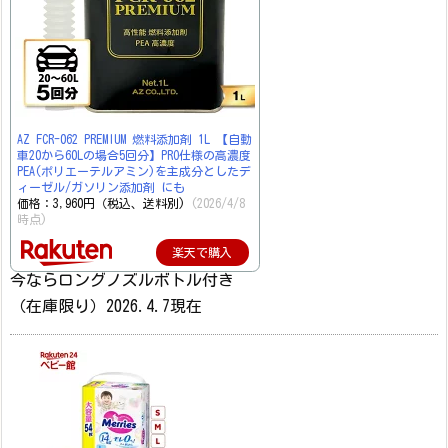
AZ FCR-062 PREMIUM 燃料添加剤 1L 【自動
車20から60Lの場合5回分】PRO仕様の高濃度
PEA(ポリエーテルアミン)を主成分としたデ
ィーゼル/ガソリン添加剤 にも
価格：3,960円（税込、送料別)
(2026/4/8
時点)
楽天で購入
今ならロングノズルボトル付き
（在庫限り）2026.4.7現在