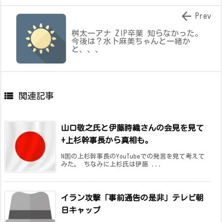

Prev
桝太一アナ ZIP卒業 知らなかった。
今後は？水卜麻美ちゃんと一緒か
と、、、

関連記事
山口敬之氏と伊藤詩織さんの会見を見て
+上杉幹事長から真相も。
N国の上杉幹事長のYouTubeでの発言を見て考えて
みた。 ちなみに上杉氏は伊藤 ...
イラン攻撃「事前通告の是非」テレビ朝
日キャップ