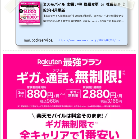
楽天モバイル お買い得 機種変更 or 社員紹介 2
026年4月更新
【楽天モバイル従業員紹介】2026年2月最新。楽天モバイルで機種変更を
検討中の方必見！最大22,000円割引になる、nubia S2Rなどのお得な対象
機種を紹介します。
22000円引き機種、続々登場！
OPPO A5
5G
#1円
追加（2026/3）
nubia S2R (ZTE)
1円
S
amsung Galaxy A25 5G
1円
OPPO A3 5G
1円
www.bookservice.jp
https://www.bookservice.jp/2025/07/06/post-48181
arrows We2
1円
arrows We2 Plus
#1円
値
下げ（2026/3/3）
AQUOS sense9
33,900円
Phone (3a) 128GB
24,900～(値下げ)
※iphoneは楽天モバイルサイトからご...