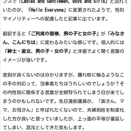
ンスで
「Ladies and Gentlemen, Boys and Girls」
と流れて
いたのが、
「Hello Everyone」
に変更されたようで、性的
マイノリティーへの配慮したと記事に出ています。
翻訳すると
「ご列席の皆様、男の子と女の子」
が
「みなさ
ん、こんにちは
」に変わるみたいな感じです。個人的には
「紳士・淑女、男の子・女の子」
と洋画でよく聞く言葉の
イメージが強いです。
差別が良くないのは分かりますが、腫れ物に触るようなこ
の手の対応って、当事者たちはうれしいのでしょうか？そ
の内性別に関係する言葉が全部狩られてしまう日が来てし
まうのかもしれないです。先日蓮舫議員が、「奥さん、マ
マ、お母さん」と呼ばれたくないので、夫婦別姓を制度化
した方が良いと言っていましたが、上っ面の平等が蔓延し
てしまい、混沌としてきた気もします。