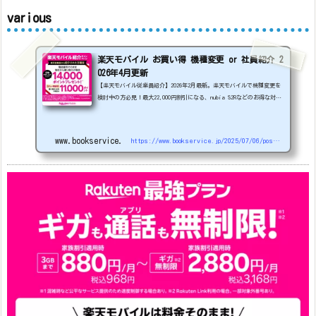
various
楽天モバイル お買い得 機種変更 or 社員紹介 2
026年4月更新
【楽天モバイル従業員紹介】2026年2月最新。楽天モバイルで機種変更を
検討中の方必見！最大22,000円割引になる、nubia S2Rなどのお得な対象
機種を紹介します。
22000円引き機種、続々登場！
OPPO A5
5G
#1円
追加（2026/3）
nubia S2R (ZTE)
1円
S
amsung Galaxy A25 5G
1円
OPPO A3 5G
1円
www.bookservice.jp
https://www.bookservice.jp/2025/07/06/post-48181
arrows We2
1円
arrows We2 Plus
#1円
値
下げ（2026/3/3）
AQUOS sense9
33,900円
Phone (3a) 128GB
24,900～(値下げ)
※iphoneは楽天モバイルサイトからご...