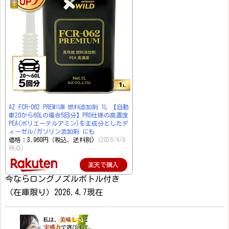
AZ FCR-062 PREMIUM 燃料添加剤 1L 【自動
車20から60Lの場合5回分】PRO仕様の高濃度
PEA(ポリエーテルアミン)を主成分としたデ
ィーゼル/ガソリン添加剤 にも
価格：3,960円（税込、送料別)
(2026/4/8
時点)
楽天で購入
今ならロングノズルボトル付き
（在庫限り）2026.4.7現在