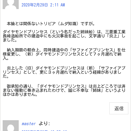
2020年2月29日 2:11 AM
本論とは関係ないトリビア（ムダ知識）ですが。
ダイヤモンドプリンセス（という名だった姉妹船）は、三菱重工業
長崎造船所での建造中にも火災事故を起こし、文字通り「炎上」し
ました。
納入期限の都合上、同時建造中の「サファイアプリンセス」を仕
様変更し、（新）ダイヤモンドプリンセスとして７ヶ月遅れで納
入。
炎上した（旧）ダイヤモンドプリンセスは（新）「サファイアプ
リンセス」として、更に３ヶ月遅れで納入という経緯がありまし
た。
御承知の通り、「ダイヤモンドプリンセス」は炎上どころでは済
まない騒動に巻き込まれたわけで、誠に不幸な「姉妹」というより
ほかはありません。
返信
より:
master