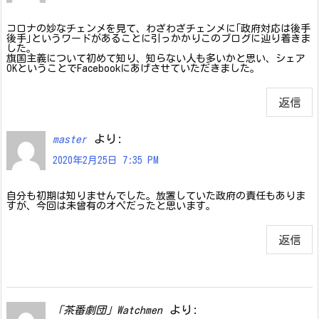
コロナの妙なチェンメを見て、わざわざチェンメに｢政府対応は後手
後手｣というワードがあることに引っかかりこのブログに辿り着きま
した。
旗国主義について初めて知り、知らない人も多いかと思い、シェア
OKということでFacebookにあげさせていただきました。
返信
より:
master
2020年2月25日 7:35 PM
自分も初期は知りませんでした。放置していた政府の責任もありま
すが、今回は未曾有のオペだったと思います。
返信
より:
「茶番劇団」Watchmen