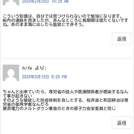
2020年2月29日 10:28 AM
こういう知識は、自分では見つけられないので勉強になります。
船内の通路を見ましたが、あんなところに長期間は居たくないです
ね。あのまま海に出したら監獄にできそう。
返信
より:
hife
2020年3月13日 8:20 PM
ちゃんと出来ていたら、厚労省の役人や医療関係者が感染するなん
て事が起きない
そのような破綻した防疫体制を良しとする、桜井滋と和田耕治は厚
労省の御用学者なんだろ
東京電力のメルトダウン事故のときの原子力安全委員と同じ
返信