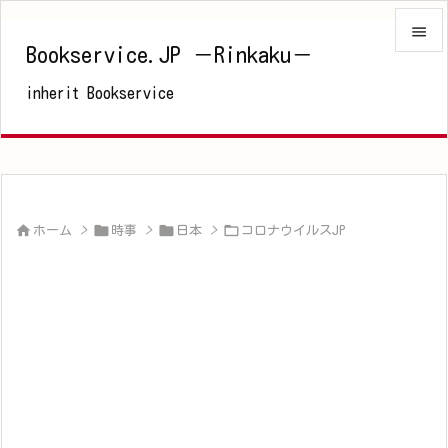

Bookservice.JP －Rinkaku－

inherit Bookservice
メニュ

サイド

前へ





ホーム
>
時事
>
日本
>
コロナウイルスJP
次へ

検索