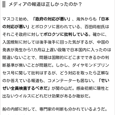
メディアの報道は正しかったのか？
マスコミ始め、
「政府の対応が悪い」
、海外からも
「日本
の対応が悪い」
とボロクソに言われている、百田尚樹氏は
それこそ政府に対して
ボロクソに批判している
。確かに、
入国規制に対しては後手後手に回った気がするが、中国の
発表が発生から1カ月以上遅い段階で日本国内に入ったのは
間違いないことで、問題は国際的にどこまでできるかの判
断基準が無いことが問題だ。しかし、ダイヤモンドプリン
セス号に関して批判はするが、どう対応を取ったら正解な
のか答えている報道も、コメンテーターも居ない。
「せい
ぜい全員検査するべきだ」
が関の山だ。感染初期に陽性と
出ないウイルスにどれだけ効果があるか微妙だ。
船の内部に対して、専門家の判断も分かれているようだ。