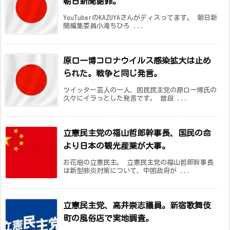
朝日新聞謝罪。
YouTuberのKAZUYAさんがディスってます。 朝日新
聞編集委員小滝ちひろ ...
原口一博コロナウイルス感染拡大は止め
られた。戦争と同じ発言。
ツイッター芸人の一人、国民民主党の原口一博氏の
久々にイラっとした発言です。 普段 ...
立憲民主党の福山哲郎幹事長、国民の命
より日本の観光産業が大事。
お花畑の立憲民主。 立憲民主党の福山哲郎幹事長
は新型肺炎対策について、中国政府が ...
立憲民主党、高井崇志議員。新宿歌舞伎
町の風俗店で実地調査。