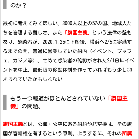
のか？
最初に考えてみてほしい、3000人以上の57の国、地域人た
ちを管理する難しさ、また
「旗国主義」
という法律の壁も
あり、感染者が、2020.1.25に下船後、横浜へ2/5に寄港す
るまでの間、普通に営業していた船内（イベント、ブッフ
ェ、カジノ等）、せめて感染者の確認がされた2/1日にイベ
ントを中止、最低限の移動体制を作っていればもう少し抑
えられていたかもしれない。
もう一つ報道がほとんどされていない
「旗国主
義」
の問題。
旗国主義
とは、公海・公空にある船舶や航空機は、その旗
国が管轄権を有するという原則。ようするに、それの
所属