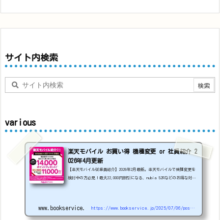
サイト内検索
various
楽天モバイル お買い得 機種変更 or 社員紹介 2
026年4月更新
【楽天モバイル従業員紹介】2026年2月最新。楽天モバイルで機種変更を
検討中の方必見！最大22,000円割引になる、nubia S2Rなどのお得な対象
機種を紹介します。
22000円引き機種、続々登場！
OPPO A5
5G
#1円
追加（2026/3）
nubia S2R (ZTE)
1円
S
amsung Galaxy A25 5G
1円
OPPO A3 5G
1円
www.bookservice.jp
https://www.bookservice.jp/2025/07/06/post-48181
arrows We2
1円
arrows We2 Plus
#1円
値
下げ（2026/3/3）
AQUOS sense9
33,900円
Phone (3a) 128GB