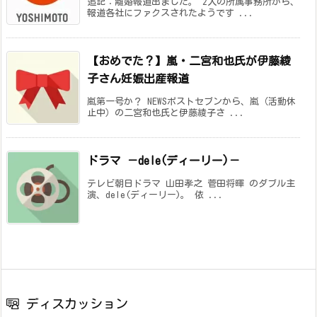
追記：離婚報道出ました。 2人の所属事務所から、
報道各社にファクスされたようです ...
【おめでた？】嵐・二宮和也氏が伊藤綾
子さん妊娠出産報道
嵐第一号か？ NEWSポストセブンから、嵐（活動休
止中）の二宮和也氏と伊藤綾子さ ...
ドラマ －dele(ディーリー)－
テレビ朝日ドラマ 山田孝之 菅田将暉 のダブル主
演、dele(ディーリー)。 依 ...
ディスカッション