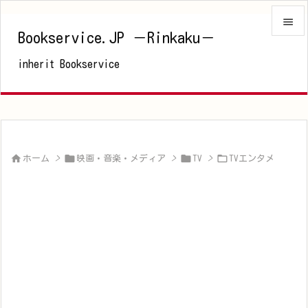

Bookservice.JP －Rinkaku－

inherit Bookservice
メニュ

サイド

前へ





ホーム
>
映画・音楽・メディア
>
TV
>
TVエンタメ
次へ

検索