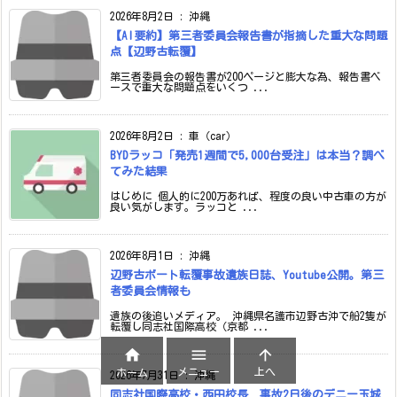
2026年8月2日
:
沖縄
【AI要約】第三者委員会報告書が指摘した重大な問題
点【辺野古転覆】
第三者委員会の報告書が200ページと膨大な為、報告書ベ
ースで重大な問題点をいくつ ...
2026年8月2日
:
車（car）
BYDラッコ「発売1週間で5,000台受注」は本当？調べ
てみた結果
はじめに 個人的に200万あれば、程度の良い中古車の方が
良い気がします。ラッコと ...
2026年8月1日
:
沖縄
辺野古ボート転覆事故遺族日誌、Youtube公開。第三
者委員会情報も
遺族の後追いメディア。 沖縄県名護市辺野古沖で船2隻が
転覆し同志社国際高校（京都 ...



メニュー
上へ
ホーム
2026年7月31日
:
沖縄
同志社国際高校・西田校長 事故2日後のデニー玉城