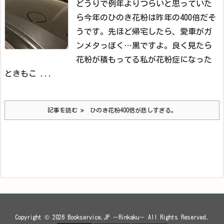
どうりで例年よりつらいと思っていた
ら
今年のひのき花粉は昨年の400倍だそ
うです。
先ほど帰宅したら、愛車がガ
ンメタっぽく…黒ですよ。
良く見たら
花粉が積もってる
私が花粉症になった
ときもこ ...
記事を読む
ひのき花粉400倍が悲しすぎる。
Copyright ©
2026
Bookservice.JP －Rinkaku－
All Rights Reserved.