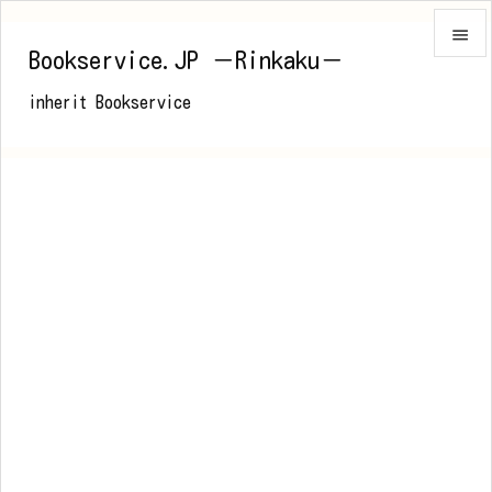

Bookservice.JP －Rinkaku－

inherit Bookservice
メニュ

前へ

次へ

検索