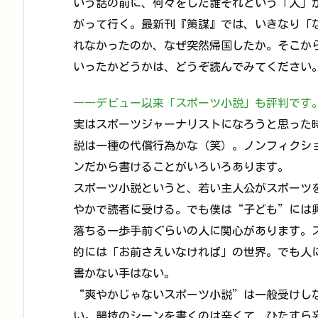
いう話の前に、何々をした誰それという「人」
がって行く。最新刊『策謀』では、いきなり「
れなかったのか、なぜ突然帰国したか。そこか
いったかどうかは、どうぞ読んでみてください
――デビュー以来「スポーツ小説」も評判です
実はスポーツジャーナリストになろうと思った
説は一種の代償行為かな（笑）。ノンフィクシ
ンだから書けることがいろいろあります。
スポーツ小説というと、若い主人公がスポーツ
やかで読者に受ける。でも僕は“子ども”には
落ちる一歩手前ぐらいの人に関心があります。
的には「お前さえいなければ」の世界。でも人
書かない手はない。
“爽やかじゃないスポーツ小説”は一般受けし
い。競技のシーンを書くのは辛くて、ひたすら