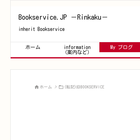
Bookservice.JP －Rinkaku－
inherit Bookservice
ホーム
information
My ブログ
（案内など）


ホーム
>
(転記)旧BOOKSERVICE