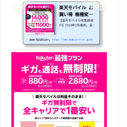
楽天モバイル お
買い得 機種変更
【楽天モバイル従業員紹
or 社員紹介 2026
介】2026年2月最新。楽天
年4月更新
モバイルで機種変更を検討
中の方必見！最大22,000
www.bookservice.jp
円割引になる、nubia S2
https://www.bookservice.jp/2025/07/06/post-48181
Rなどのお得な対象機種を
紹介します。
22000
円引き機種、続々登場！
OPPO A5 5G
#1
円
追加（2026/3）
nubia S2R (ZTE)
1円
Samsung
Galaxy A25 5G
1
円
OPPO A3 5G
1円
arrow
s We2
1円
arrows We2 Plus
#1
円
値下げ（2026/3/
3）
AQUOS sense9
3
3,900円
Phone (3a)
128GB
24,900～(値下
げ)
※iphoneは楽天モバ
イルサイトからご...