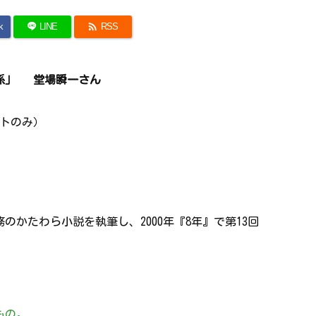

k
LINE
RSS
査係」 堂場瞬一さん
キストのみ）
かたわら小説を執筆し、2000年『8年』で第13回
もの。