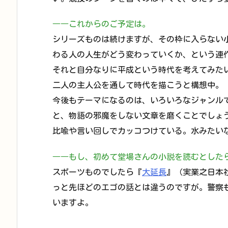
――これからのご予定は。
シリーズものは続けますが、その枠に入らない
わる人の人生がどう変わっていくか、という連
それと自分なりに平成という時代を考えてみた
二人の主人公を通して時代を描こうと構想中。
今後もテーマになるのは、いろいろなジャンル
と、物語の邪魔をしない文章を磨くことでしょ
比喩や言い回しでカッコつけている。水みたい
――もし、初めて堂場さんの小説を読むとした
スポーツものでしたら『
大延長
』（実業之日本
っと先ほどのエゴの話とは違うのですが。警察
いますよ。