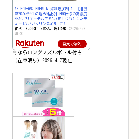
AZ FCR-062 PREMIUM 燃料添加剤 1L 【自動
車20から60Lの場合5回分】PRO仕様の高濃度
PEA(ポリエーテルアミン)を主成分としたデ
ィーゼル/ガソリン添加剤 にも
価格：3,960円（税込、送料別)
(2026/4/8
時点)
楽天で購入
今ならロングノズルボトル付き
（在庫限り）2026.4.7現在