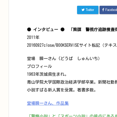
Twitter
Faceboo
● インタビュー ● 「策謀 警視庁追跡捜
2011年
20160927close/BOOKSERVISEサイト転記（テ
堂場 瞬一さん (どうば しゅんいち）
プロフィール
1963年茨城県生まれ。
青山学院大学国際政治経済学部卒業。新聞社勤務の
小説すばる新人賞を受賞。著書多数。
堂場瞬一さん、作品集
「警察小説」と「スポーツ小説」の接点にある