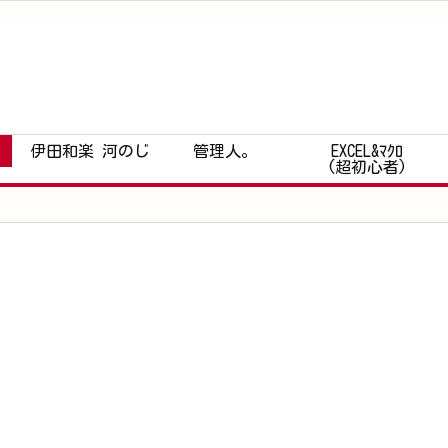
伊田和楽 河のじ
管理人。
EXCEL&ﾏｸﾛ
(超初心者)