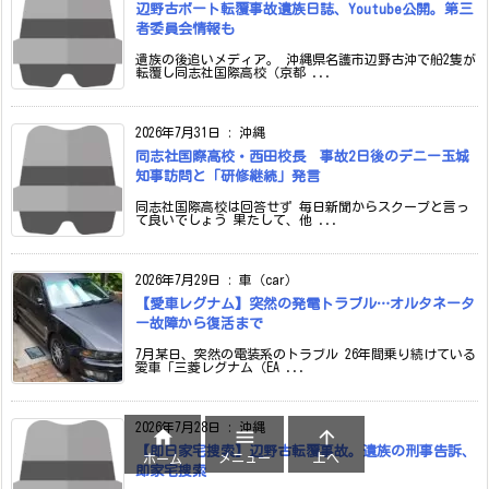
辺野古ボート転覆事故遺族日誌、Youtube公開。第三
者委員会情報も
遺族の後追いメディア。 沖縄県名護市辺野古沖で船2隻が
転覆し同志社国際高校（京都 ...
2026年7月31日
:
沖縄
同志社国際高校・西田校長 事故2日後のデニー玉城
知事訪問と「研修継続」発言
同志社国際高校は回答せず 毎日新聞からスクープと言っ
て良いでしょう 果たして、他 ...
2026年7月29日
:
車（car）
【愛車レグナム】突然の発電トラブル…オルタネータ
ー故障から復活まで
7月某日、突然の電装系のトラブル 26年間乗り続けている
愛車「三菱レグナム（EA ...
2026年7月28日
:
沖縄



【即日家宅捜索】辺野古転覆事故。遺族の刑事告訴、
メニュー
上へ
ホーム
即家宅捜索