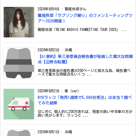
2026年8月4日
:
鷲尾伶菜さん
鷲尾伶菜「ラブソング縛り」のファンミーティングツ
アー2026開催！
鷲尾伶菜「REINA WASHIO FANMEETING TOUR 2026」 ...
2026年8月2日
:
沖縄
【AI要約】第三者委員会報告書が指摘した重大な問題
点【辺野古転覆】
第三者委員会の報告書が200ページと膨大な為、報告書ベ
ースで重大な問題点をいくつ ...
2026年8月2日
:
車（car）
BYDラッコ「発売1週間で5,000台受注」は本当？調べ
てみた結果
はじめに 個人的に200万あれば、程度の良い中古車の方が
良い気がします。ラッコと ...
2026年8月1日
:
沖縄