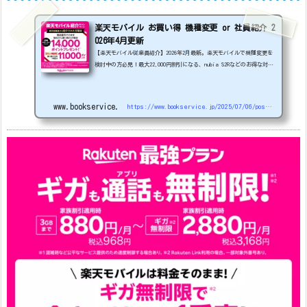
楽天モバイル お買い得 機種変更 or 社員紹介 2
026年4月更新
【楽天モバイル従業員紹介】2026年2月最新。楽天モバイルで機種変更を
検討中の方必見！最大22,000円割引になる、nubia S2Rなどのお得な対象
機種を紹介します。
22000円引き機種、続々登場！
OPPO A5
5G
#1円
追加（2026/3）
nubia S2R (ZTE)
1円
S
amsung Galaxy A25 5G
1円
OPPO A3 5G
1円
www.bookservice.jp
https://www.bookservice.jp/2025/07/06/post-48181
arrows We2
1円
arrows We2 Plus
#1円
値
下げ（2026/3/3）
AQUOS sense9
33,900円
Phone (3a) 128GB
24,900～(値下げ)
※iphoneは楽天モバイルサイトからご...