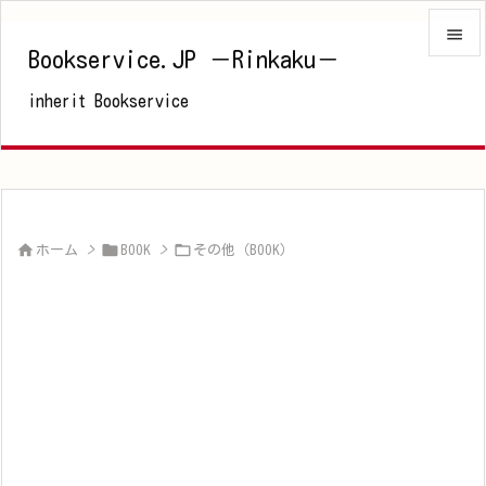

Bookservice.JP －Rinkaku－

inherit Bookservice
メニュ

サイド

前へ




ホーム
>
BOOK
>
その他（BOOK）
次へ

検索