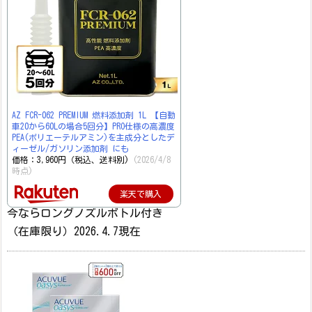
AZ FCR-062 PREMIUM 燃料添加剤 1L 【自動
車20から60Lの場合5回分】PRO仕様の高濃度
PEA(ポリエーテルアミン)を主成分としたデ
ィーゼル/ガソリン添加剤 にも
価格：3,960円（税込、送料別)
(2026/4/8
時点)
楽天で購入
今ならロングノズルボトル付き
（在庫限り）2026.4.7現在