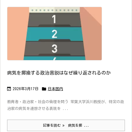
病気を揶揄する政治言説はなぜ繰り返されるのか


2026年3月17日
日本国内
教育者・政治家・社会の倫理を問う 常葉大学浜川教授が、特定の政
治家の病気を連想させる表現を ...
記事を読む
病気を揶 ...