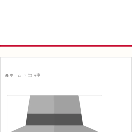


ホーム
>
時事