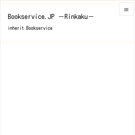

Bookservice.JP －Rinkaku－

inherit Bookservice
メニュ

前へ

次へ

検索