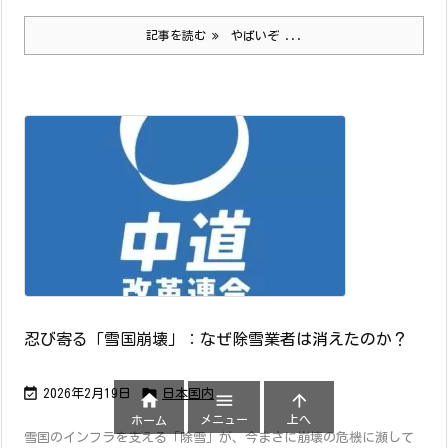
記事を読む
やばいぞ ...
忍び寄る「雪国崩壊」：なぜ除雪業者は消えたのか？


2026年2月19日
日本国内



メニュー
上へ
ホーム
雪国のインフラを支える「除雪」が、今まさに崩壊の危機に瀕して